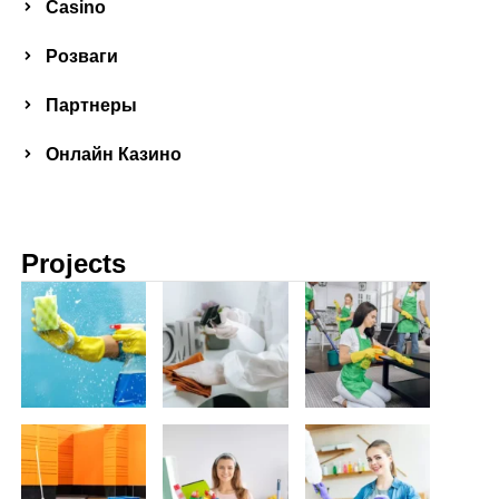
Сasino
Розваги
Партнеры
Онлайн Казино
Projects