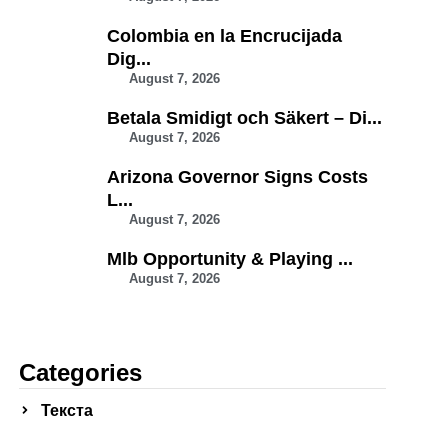
Colombia en la Encrucijada
Dig...
August 7, 2026
Betala Smidigt och Säkert – Di...
August 7, 2026
Arizona Governor Signs Costs
L...
August 7, 2026
Mlb Opportunity & Playing ...
August 7, 2026
Categories
Текста