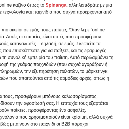
 online καζίνο όπως το
Spinanga
, αλληλεπιδράτε με μια
 τεχνολογία και παιχνίδια που συχνά προέρχονται από
πιο οικείοι σε εμάς, τους παίκτες. Όταν λέμε “online
α. Αυτές οι εταιρείες είναι αυτές που προσφέρουν
ούς καταναλωτές – δηλαδή, σε εμάς. Σκεφτείτε τα
ς που επισκέπτεστε για να παίξετε, και τις εφαρμογές
ια τη συνολική εμπειρία του παίκτη. Αυτό περιλαμβάνει τη
αροχή της γκάμας παιχνιδιών (που συχνά αγοράζουν ή
 πληρωμών, την εξυπηρέτηση πελατών, το μάρκετινγκ,
ειών που απαιτούνται από τις αρμόδιες αρχές, όπως η
υμία τους, προσφέρουν μπόνους καλωσορίσματος,
ίσουν την αφοσίωσή σας. Η επιτυχία τους εξαρτάται
ηρούν παίκτες, προσφέροντας ένα ασφαλές,
τεχνολογία που χρησιμοποιούν είναι κρίσιμη, αλλά συχνά
ιβώς μπαίνουν στο παιχνίδι οι B2B πάροχοι.