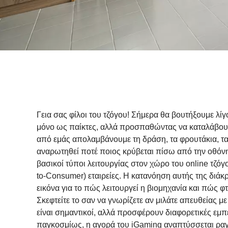
Γεια σας φίλοι του τζόγου! Σήμερα θα βουτήξουμε λί
μόνο ως παίκτες, αλλά προσπαθώντας να καταλάβουμ
από εμάς απολαμβάνουμε τη δράση, τα φρουτάκια, τα 
αναρωτηθεί ποτέ ποιος κρύβεται πίσω από την οθόνη
βασικοί τύποι λειτουργίας στον χώρο του online τζόγ
to-Consumer) εταιρείες. Η κατανόηση αυτής της διά
εικόνα για το πώς λειτουργεί η βιομηχανία και πώς φ
Σκεφτείτε το σαν να γνωρίζετε αν μιλάτε απευθείας με
είναι σημαντικοί, αλλά προσφέρουν διαφορετικές εμπ
παγκοσμίως, η αγορά του iGaming αναπτύσσεται ραγδ