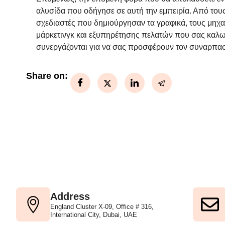
αλυσίδα που οδήγησε σε αυτή την εμπειρία. Από του
σχεδιαστές που δημιούργησαν τα γραφικά, τους μηχα
μάρκετινγκ και εξυπηρέτησης πελατών που σας καλωσ
συνεργάζονται για να σας προσφέρουν τον συναρπασ
Share on:
Address
England Cluster X-09, Office # 316,
International City, Dubai, UAE