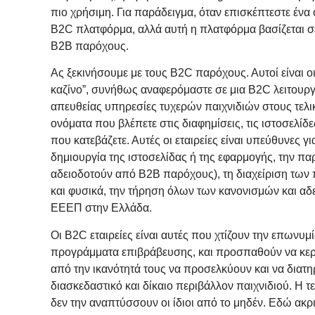
πιο χρήσιμη. Για παράδειγμα, όταν επισκέπτεστε ένα
B2C πλατφόρμα, αλλά αυτή η πλατφόρμα βασίζεται σε
B2B παρόχους.
Ας ξεκινήσουμε με τους B2C παρόχους. Αυτοί είναι οι 
καζίνο”, συνήθως αναφερόμαστε σε μια B2C λειτουργί
απευθείας υπηρεσίες τυχερών παιχνιδιών στους τελικ
ονόματα που βλέπετε στις διαφημίσεις, τις ιστοσελίδε
που κατεβάζετε. Αυτές οι εταιρείες είναι υπεύθυνες γ
δημιουργία της ιστοσελίδας ή της εφαρμογής, την π
αδειοδοτούν από B2B παρόχους), τη διαχείριση των
και φυσικά, την τήρηση όλων των κανονισμών και αδ
ΕΕΕΠ στην Ελλάδα.
Οι B2C εταιρείες είναι αυτές που χτίζουν την επων
προγράμματα επιβράβευσης, και προσπαθούν να κερδ
από την ικανότητά τους να προσελκύουν και να διατ
διασκεδαστικό και δίκαιο περιβάλλον παιχνιδιού. Η 
δεν την αναπτύσσουν οι ίδιοι από το μηδέν. Εδώ ακρ