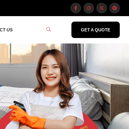
CT US
GET A QUOTE