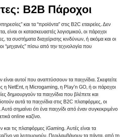
τες: B2B Πάροχοι
υπηρεσίες” και τα “προϊόντα” στις B2C εταιρείες. Δεν
τα, είναι οι κατασκευαστές λογισμικού, οι πάροχοι
ς, τα συστήματα διαχείρισης κινδύνων, ή ακόμα και οι
οι “μηχανές” πίσω από την τεχνολογία που
είναι αυτοί που αναπτύσσουν τα παιχνίδια. Σκεφτείτε
η NetEnt, η Microgaming, η Play’n GO, ή οι πάροχοι
είες δημιουργούν τα παιχνίδια που βλέπετε και
δοτούν αυτά τα παιχνίδια στις B2C πλατφόρμες, οι
 Αυτό σημαίνει ότι ένα παιχνίδι από έναν συγκεκριμένο
τικά online καζίνο.
 και τις πλατφόρμες iGaming. Αυτές είναι τα
καζίνο να λειτουργούν. Περιλαμβάνουν τα πάντα, από τη