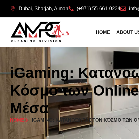
Dubai, Sharjah, Ajman
(+971) 55-661-0234
info
HOME
ABOUT U
iGaming: Κατανοώ
Κόσμο των Online
Μέσα
HOME
IGAMING: ΚΑΤΑΝΟΏΝΤΑΣ ΤΟΝ ΚΌΣΜΟ ΤΩΝ O