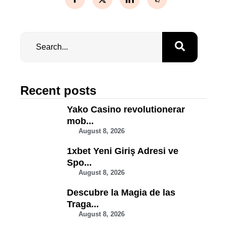
Recent posts
Yako Casino revolutionerar
mob...
August 8, 2026
1xbet Yeni Giriş Adresi ve
Spo...
August 8, 2026
Descubre la Magia de las
Traga...
August 8, 2026