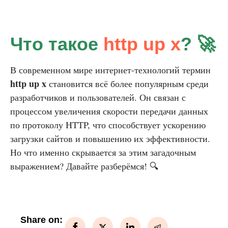
Что такое
http up x
? 🚀
В современном мире интернет-технологий термин
http up x
становится всё более популярным среди
разработчиков и пользователей. Он связан с
процессом увеличения скорости передачи данных
по протоколу HTTP, что способствует ускорению
загрузки сайтов и повышению их эффективности.
Но что именно скрывается за этим загадочным
выражением? Давайте разберёмся! 🔍
Share on: