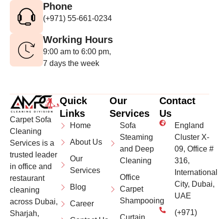
Phone
(+971) 55-661-0234
Working Hours
9:00 am to 6:00 pm,
7 days the week
Quick
Our
Contact
Links
Services
Us
Carpet Sofa
Home
Sofa
England
Cleaning
Steaming
Cluster X-
About Us
Services is a
and Deep
09, Office #
trusted leader
Our
Cleaning
316,
in office and
Services
International
Office
restaurant
City, Dubai,
Blog
Carpet
cleaning
UAE
Shampooing
across Dubai,
Career
(+971)
Sharjah,
Curtain