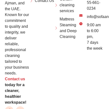
Contact Us
55-661-
Ajman, and
cleaning
0234
the UAE.
services
Known for our
info@sofaan
Mattress
commitment
Steaming
9:00 am
to quality and
and Deep
to 6:00
integrity, we
Cleaning
pm,
deliver
7 days
reliable,
the week
professional
cleaning
tailored to
your business
needs.
Contact us
today for a
cleaner,
healthier
workspace!