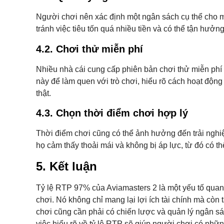
Người chơi nên xác định một ngân sách cụ thể cho m
tránh việc tiêu tốn quá nhiều tiền và có thể tận hưởn
4.2. Chơi thử miễn phí
Nhiều nhà cái cung cấp phiên bản chơi thử miễn phí 
này để làm quen với trò chơi, hiểu rõ cách hoạt động 
thật.
4.3. Chọn thời điểm chơi hợp lý
Thời điểm chơi cũng có thể ảnh hưởng đến trải ngh
họ cảm thấy thoải mái và không bị áp lực, từ đó có th
5. Kết luận
Tỷ lệ RTP 97% của Aviamasters 2 là một yếu tố quan 
chơi. Nó không chỉ mang lại lợi ích tài chính mà còn 
chơi cũng cần phải có chiến lược và quản lý ngân sác
việc hiểu rõ về tỷ lệ RTP sẽ giúp người chơi có nhữ