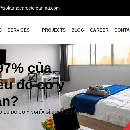
@sofaandcarpetcleaning.com
S
SERVICES
PROJECTS
BLOG
CAREER
CONTA
 97% của
ều đó có ý
ạn?
ĐIỀU ĐÓ CÓ Ý NGHĨA GÌ ĐỐI VỚI BẠN?