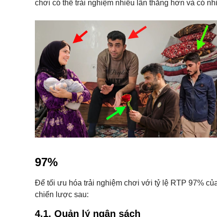
chơi có thể trải nghiệm nhiều lần thắng hơn và có nhi
97%
Để tối ưu hóa trải nghiệm chơi với tỷ lệ RTP 97% củ
chiến lược sau:
4.1. Quản lý ngân sách