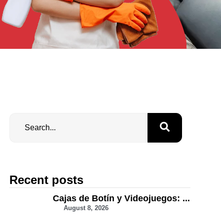
Recent posts
Cajas de Botín y Videojuegos: ...
August 8, 2026