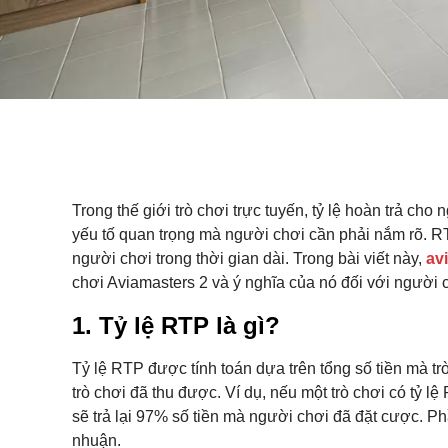
Trong thế giới trò chơi trực tuyến, tỷ lệ hoàn trả ch
yếu tố quan trọng mà người chơi cần phải nắm rõ. RTP
người chơi trong thời gian dài. Trong bài viết này,
av
chơi Aviamasters 2 và ý nghĩa của nó đối với người 
1. Tỷ lệ RTP là gì?
Tỷ lệ RTP được tính toán dựa trên tổng số tiền mà trò
trò chơi đã thu được. Ví dụ, nếu một trò chơi có tỷ lệ
sẽ trả lại 97% số tiền mà người chơi đã đặt cược. Ph
nhuận.