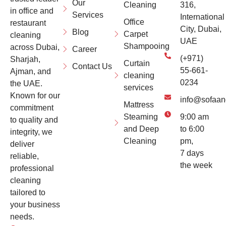
Our
Cleaning
316,
in office and
Services
International
Office
restaurant
City, Dubai,
Blog
Carpet
cleaning
UAE
Shampooing
across Dubai,
Career
(+971)
Sharjah,
Curtain
Contact Us
55-661-
Ajman, and
cleaning
0234
the UAE.
services
Known for our
info@sofaan
Mattress
commitment
Steaming
9:00 am
to quality and
and Deep
to 6:00
integrity, we
Cleaning
pm,
deliver
7 days
reliable,
the week
professional
cleaning
tailored to
your business
needs.