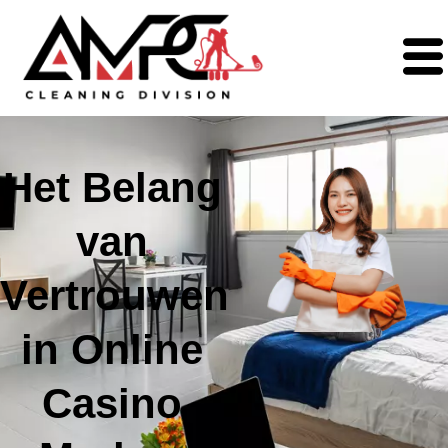
Het Belang
van
Vertrouwen
in Online
Casino