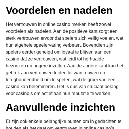
Voordelen en nadelen
Het vertrouwen in online casino merken heeft zowel
voordelen als nadelen. Aan de positieve kant zorgt een
sterk vertrouwen ervoor dat spelers zich veilig voelen, wat
hun algehele speelervaring verbetert. Bovendien zijn
spelers eerder geneigd om loyaal te blijven aan een
casino dat ze vertrouwen, wat leidt tot herhaalde
bezoeken en hogere inzetten. Aan de andere kant kan het
gebrek aan vertrouwen leiden tot wantrouwen en
terughoudendheid om te spelen, wat de groei van een
casino kan belemmeren. Het is dus van cruciaal belang
voor casino’s om actief aan hun reputatie te werken.
Aanvullende inzichten
Er zijn ook enkele belangrijke punten om in gedachten te
houden als het gaat om vertrouwen in online casino’s.