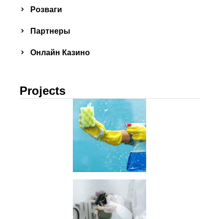
Розваги
Партнеры
Онлайн Казино
Projects