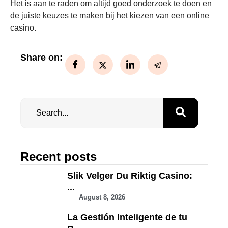
Het is aan te raden om altijd goed onderzoek te doen en
de juiste keuzes te maken bij het kiezen van een online
casino.
Share on:
Recent posts
Slik Velger Du Riktig Casino:
...
August 8, 2026
La Gestión Inteligente de tu