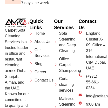
7 days the week
Quick
Our
Contact
Links
Services
Us
Carpet Sofa
Home
Sofa
England
Cleaning
Steaming
Cluster X-
About Us
Services is a
and Deep
09, Office #
trusted leader
Our
Cleaning
316,
in office and
Services
International
Office
restaurant
City, Dubai,
Blog
Carpet
cleaning
UAE
Shampooing
across Dubai,
Career
(+971)
Sharjah,
Curtain
Contact Us
55-661-
Ajman, and
cleaning
0234
the UAE.
services
Known for our
info@sofaan
Mattress
commitment
Steaming
9:00 am
to quality and