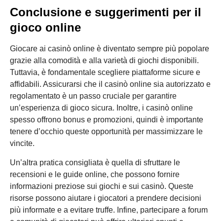
Conclusione e suggerimenti per il
gioco online
Giocare ai casinò online è diventato sempre più popolare
grazie alla comodità e alla varietà di giochi disponibili.
Tuttavia, è fondamentale scegliere piattaforme sicure e
affidabili. Assicurarsi che il casinò online sia autorizzato e
regolamentato è un passo cruciale per garantire
un’esperienza di gioco sicura. Inoltre, i casinò online
spesso offrono bonus e promozioni, quindi è importante
tenere d’occhio queste opportunità per massimizzare le
vincite.
Un’altra pratica consigliata è quella di sfruttare le
recensioni e le guide online, che possono fornire
informazioni preziose sui giochi e sui casinò. Queste
risorse possono aiutare i giocatori a prendere decisioni
più informate e a evitare truffe. Infine, partecipare a forum