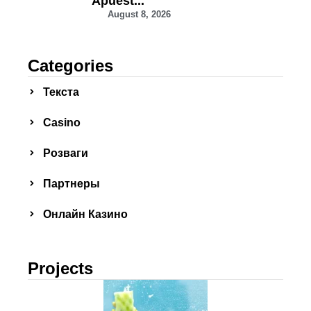
Apuest...
August 8, 2026
Categories
Текста
Сasino
Розваги
Партнеры
Онлайн Казино
Projects