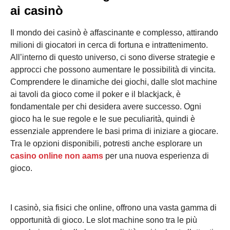
ai casinò
Il mondo dei casinò è affascinante e complesso, attirando
milioni di giocatori in cerca di fortuna e intrattenimento.
All’interno di questo universo, ci sono diverse strategie e
approcci che possono aumentare le possibilità di vincita.
Comprendere le dinamiche dei giochi, dalle slot machine
ai tavoli da gioco come il poker e il blackjack, è
fondamentale per chi desidera avere successo. Ogni
gioco ha le sue regole e le sue peculiarità, quindi è
essenziale apprendere le basi prima di iniziare a giocare.
Tra le opzioni disponibili, potresti anche esplorare un
casino online non aams
per una nuova esperienza di
gioco.
I casinò, sia fisici che online, offrono una vasta gamma di
opportunità di gioco. Le slot machine sono tra le più