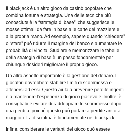
Il blackjack è un altro gioco da casinò popolare che
combina fortuna e strategia. Una delle tecniche più
conosciute è la “strategia di base”, che suggerisce le
mosse ottimali da fare in base alle carte del mazziere e
alla propria mano. Ad esempio, sapere quando “chiedere”
o “stare” può ridurre il margine del banco e aumentare le
probabilità di vincita. Studiare e memorizzare le tabelle
della strategia di base è un passo fondamentale per
chiunque desideri migliorare il proprio gioco.
Un altro aspetto importante è la gestione del denaro. I
giocatori dovrebbero stabilire limiti di scommessa e
attenersi ad essi. Questo aiuta a prevenire perdite ingenti
e a mantenere l’esperienza di gioco piacevole. Inoltre, è
consigliabile evitare di raddoppiare le scommesse dopo
una perdita, poiché questo può portare a perdite ancora
maggiori. La disciplina è fondamentale nel blackjack.
Infine, considerare le varianti del gioco può essere