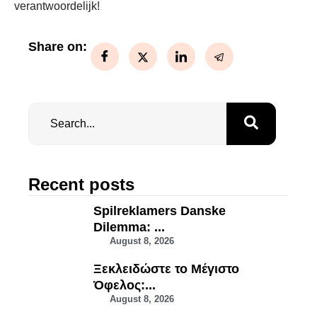
verantwoordelijk!
Share on:
Recent posts
Spilreklamers Danske
Dilemma: ...
August 8, 2026
Ξεκλειδώστε το Μέγιστο
Όφελος:...
August 8, 2026