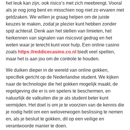
het leuk kan zijn, ook risico’s met zich meebrengt. Vooral
als je nog jong bent en misschien nog niet zo ervaren met
geldzaken. We willen je graag helpen om de juiste
keuzes te maken, zodat je plezier kunt hebben zonder
spijt achteraf. Denk aan het stellen van limieten, het
herkennen van signalen van risicovol gedrag en het
weten waar je terecht kunt voor hulp. Een online casino
zoals
https://reddicecasino.co.nl
biedt veel spellen,
maar het is aan jou om de controle te houden.
We duiken dieper in de wereld van online gokken,
specifiek gericht op de Nederlandse student. We kijken
naar de technologie die het gokken mogelijk maakt, de
regelgeving die er is om spelers te beschermen, en
natuurlijk de valkuilen die je als student beter kunt
vermijden. Het doel is om je te voorzien van de kennis die
je nodig hebt om een weloverwogen beslissing te nemen
en, als je besluit te gokken, dit op een veilige en
verantwoorde manier te doen.