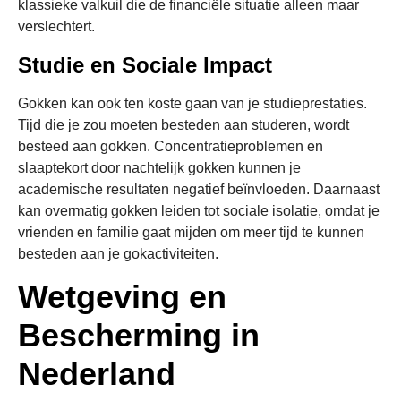
klassieke valkuil die de financiële situatie alleen maar
verslechtert.
Studie en Sociale Impact
Gokken kan ook ten koste gaan van je studieprestaties.
Tijd die je zou moeten besteden aan studeren, wordt
besteed aan gokken. Concentratieproblemen en
slaaptekort door nachtelijk gokken kunnen je
academische resultaten negatief beïnvloeden. Daarnaast
kan overmatig gokken leiden tot sociale isolatie, omdat je
vrienden en familie gaat mijden om meer tijd te kunnen
besteden aan je gokactiviteiten.
Wetgeving en
Bescherming in
Nederland