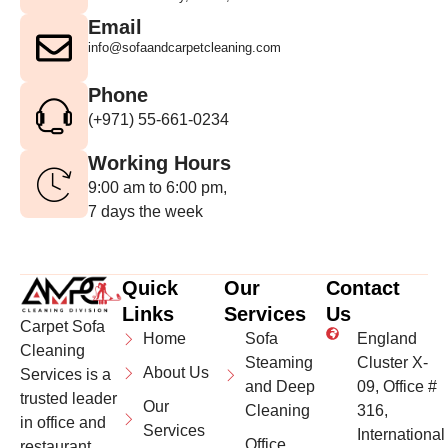
Email
info@sofaandcarpetcleaning.com
Phone
(+971) 55-661-0234
Working Hours
9:00 am to 6:00 pm,
7 days the week
Quick
Our
Contact
Links
Services
Us
Carpet Sofa
Home
Sofa
England
Cleaning
Steaming
Cluster X-
About Us
Services is a
and Deep
09, Office #
trusted leader
Our
Cleaning
316,
in office and
Services
International
Office
restaurant