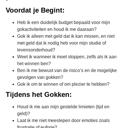
Voordat je Begint:
Heb ik een duidelijk budget bepaald voor mijn
gokactiviteiten en houd ik me daaraan?
Gok ik alleen met geld dat ik kan missen, en niet
met geld dat ik nodig heb voor mijn studie of
levensonderhoud?
Weet ik wanneer ik moet stoppen, zelfs als ik aan
het winnen ben?
Ben ik me bewust van de risico’s en de mogelijke
gevolgen van gokken?
Gok ik om te winnen of om plezier te hebben?
Tijdens het Gokken:
Houd ik me aan mijn gestelde limieten (tijd en
geld)?
Laat ik me niet meeslepen door emoties zoals
frustratie of euforie?