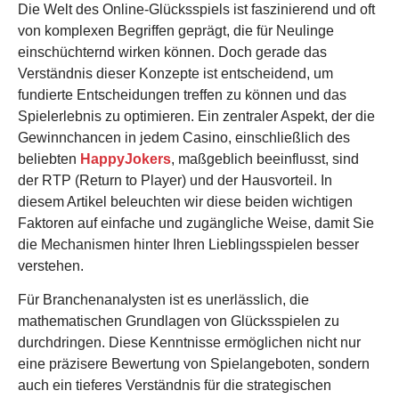
Die Welt des Online-Glücksspiels ist faszinierend und oft
von komplexen Begriffen geprägt, die für Neulinge
einschüchternd wirken können. Doch gerade das
Verständnis dieser Konzepte ist entscheidend, um
fundierte Entscheidungen treffen zu können und das
Spielerlebnis zu optimieren. Ein zentraler Aspekt, der die
Gewinnchancen in jedem Casino, einschließlich des
beliebten
HappyJokers
, maßgeblich beeinflusst, sind
der RTP (Return to Player) und der Hausvorteil. In
diesem Artikel beleuchten wir diese beiden wichtigen
Faktoren auf einfache und zugängliche Weise, damit Sie
die Mechanismen hinter Ihren Lieblingsspielen besser
verstehen.
Für Branchenanalysten ist es unerlässlich, die
mathematischen Grundlagen von Glücksspielen zu
durchdringen. Diese Kenntnisse ermöglichen nicht nur
eine präzisere Bewertung von Spielangeboten, sondern
auch ein tieferes Verständnis für die strategischen