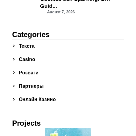
Guid...
August 7, 2026
Categories
Текста
Сasino
Розваги
Партнеры
Онлайн Казино
Projects