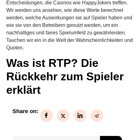
Entscheidungen, die Casinos wie HappyJokers treffen.
Wir werden uns ansehen, wie diese Werte berechnet
werden, welche Auswirkungen sie auf Spieler haben und
wie sie von den Betreibern genutzt werden, um ein
nachhaltiges und faires Spielumfeld zu gewährleisten.
Tauchen wir ein in die Welt der Wahrscheinlichkeiten und
Quoten.
Was ist RTP? Die
Rückkehr zum Spieler
erklärt
Share on: