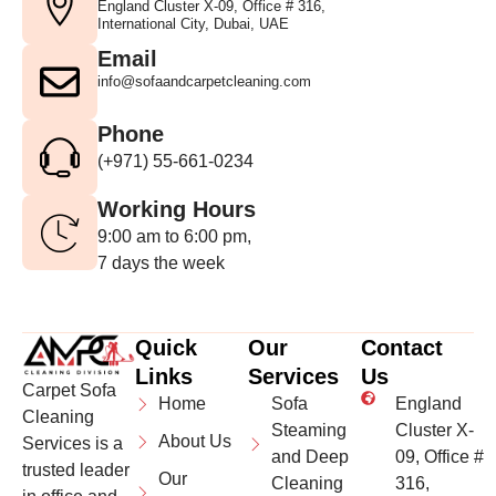
England Cluster X-09, Office # 316,
International City, Dubai, UAE
Email
info@sofaandcarpetcleaning.com
Phone
(+971) 55-661-0234
Working Hours
9:00 am to 6:00 pm,
7 days the week
Quick
Our
Contact
Links
Services
Us
Carpet Sofa
Home
Sofa
England
Cleaning
Steaming
Cluster X-
About Us
Services is a
and Deep
09, Office #
trusted leader
Our
Cleaning
316,