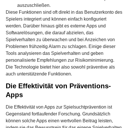
auszuschließen.
Diese Funktionen sind oft direkt in das Benutzerkonto des
Spielers integriert und können einfach konfiguriert
werden. Darüber hinaus gibt es externe Apps und
Softwarelösungen, die darauf abzielen, das
Spielverhalten zu überwachen und bei Anzeichen von
Problemen frühzeitig Alarm zu schlagen. Einige dieser
Tools analysieren das Spielverhalten und geben
personalisierte Empfehlungen zur Risikominimierung.
Die Technologie bietet hier also sowohl präventive als
auch unterstützende Funktionen.
Die Effektivität von Präventions-
Apps
Die Effektivität von Apps zur Spielsuchtprävention ist
Gegenstand fortlaufender Forschung. Grundsätzlich
können solche Apps einen wertvollen Beitrag leisten,
indem sie das Bewusstsein für das eigene Spielverhalten