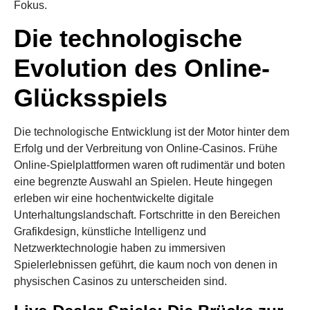
Fokus.
Die technologische
Evolution des Online-
Glücksspiels
Die technologische Entwicklung ist der Motor hinter dem
Erfolg und der Verbreitung von Online-Casinos. Frühe
Online-Spielplattformen waren oft rudimentär und boten
eine begrenzte Auswahl an Spielen. Heute hingegen
erleben wir eine hochentwickelte digitale
Unterhaltungslandschaft. Fortschritte in den Bereichen
Grafikdesign, künstliche Intelligenz und
Netzwerktechnologie haben zu immersiven
Spielerlebnissen geführt, die kaum noch von denen in
physischen Casinos zu unterscheiden sind.