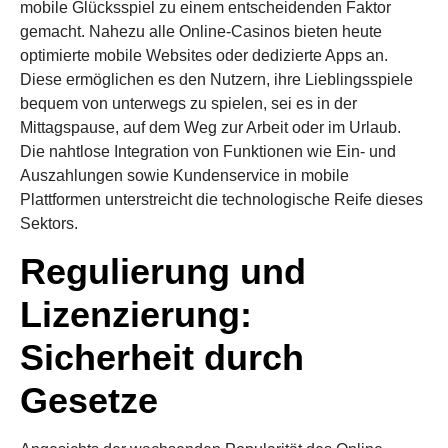
mobile Glücksspiel zu einem entscheidenden Faktor
gemacht. Nahezu alle Online-Casinos bieten heute
optimierte mobile Websites oder dedizierte Apps an.
Diese ermöglichen es den Nutzern, ihre Lieblingsspiele
bequem von unterwegs zu spielen, sei es in der
Mittagspause, auf dem Weg zur Arbeit oder im Urlaub.
Die nahtlose Integration von Funktionen wie Ein- und
Auszahlungen sowie Kundenservice in mobile
Plattformen unterstreicht die technologische Reife dieses
Sektors.
Regulierung und
Lizenzierung:
Sicherheit durch
Gesetze