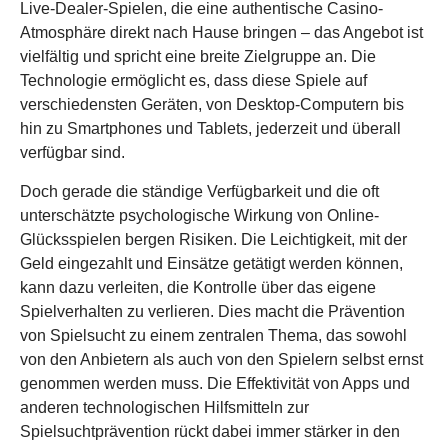
Live-Dealer-Spielen, die eine authentische Casino-
Atmosphäre direkt nach Hause bringen – das Angebot ist
vielfältig und spricht eine breite Zielgruppe an. Die
Technologie ermöglicht es, dass diese Spiele auf
verschiedensten Geräten, von Desktop-Computern bis
hin zu Smartphones und Tablets, jederzeit und überall
verfügbar sind.
Doch gerade die ständige Verfügbarkeit und die oft
unterschätzte psychologische Wirkung von Online-
Glücksspielen bergen Risiken. Die Leichtigkeit, mit der
Geld eingezahlt und Einsätze getätigt werden können,
kann dazu verleiten, die Kontrolle über das eigene
Spielverhalten zu verlieren. Dies macht die Prävention
von Spielsucht zu einem zentralen Thema, das sowohl
von den Anbietern als auch von den Spielern selbst ernst
genommen werden muss. Die Effektivität von Apps und
anderen technologischen Hilfsmitteln zur
Spielsuchtprävention rückt dabei immer stärker in den