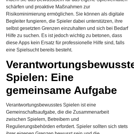
schärfen und proaktive Maßnahmen zur
Risikominimierung ermöglichen. Sie können als digitale
Begleiter fungieren, die Spieler dabei unterstützen, ihre
selbst gesetzten Grenzen einzuhalten und sich bei Bedarf
Hilfe zu suchen. Es ist jedoch wichtig zu betonen, dass
diese Apps kein Ersatz für professionelle Hilfe sind, falls
eine Spielsucht bereits besteht.
Verantwortungsbewusst
Spielen: Eine
gemeinsame Aufgabe
Verantwortungsbewusstes Spielen ist eine
Gemeinschaftsaufgabe, die die Zusammenarbeit
zwischen Spielern, Betreibern und
Regulierungsbehörden erfordert. Spieler sollten sich stets
ihrer eigenen Grenzen bewusst sein und die