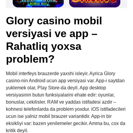
Glory casino mobil
versiyasi ve app –
Rahatliq yoxsa
problem?
Mobil interfeys brauzerde yaxshi isleyir. Ayrica Glory
casino-nin Android ucun app versiyasi var. App-i saytdan
yuklemek olar, Play Store-da deyil. App desktop
versiyasinin butun funksiyalarini ehate edir: oyunlar,
bonuslar, cekilisler. RAM ve yaddas istifadesi azdir –
kohnesi telefonlarda da problem yoxdur. iOS istifadecileri
ucun ise yalniz mobil brauzer variantidir. App-in bir
eksikliyi var: bazen yenilemeler gecikir. Amma bu, cox da
kritik deyil.