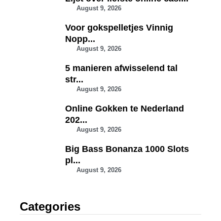
August 9, 2026
Voor gokspelletjes Vinnig
Nopp...
August 9, 2026
5 manieren afwisselend tal
str...
August 9, 2026
Online Gokken te Nederland
202...
August 9, 2026
Big Bass Bonanza 1000 Slots
pl...
August 9, 2026
Categories