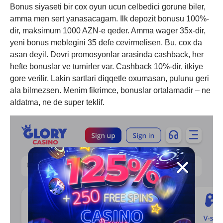
Bonus siyaseti bir cox oyun ucun celbedici gorune biler,
amma men sert yanasacagam. Ilk depozit bonusu 100%-
dir, maksimum 1000 AZN-e qeder. Amma wager 35x-dir,
yeni bonus meblegini 35 defe cevirmelisen. Bu, cox da
asan deyil. Dovri promosyonlar arasinda cashback, her
hefte bonuslar ve turnirler var. Cashback 10%-dir, itkiye
gore verilir. Lakin sartlari diqqetle oxumasan, pulunu geri
ala bilmezsen. Menim fikrimce, bonuslar ortalamadir – ne
aldatma, ne de super teklif.