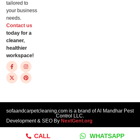
tailored to
your business
needs.
Contact us
today for a
cleaner,
healthier
workspace!
sofaandcarpetcleaning.com is a brand of Al Mandhar Pest
Control LLC.
Development & SEO By
NextGent.org
CALL
WHATSAPP