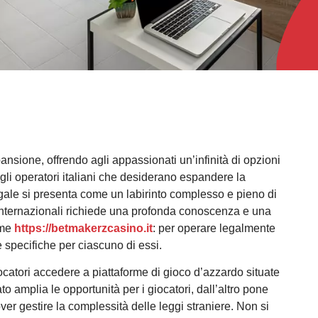
nsione, offrendo agli appassionati un’infinità di opzioni
r gli operatori italiani che desiderano espandere la
 legale si presenta come un labirinto complesso e pieno di
 internazionali richiede una profonda conoscenza e una
ome
https://betmakerzcasino.it
: per operare legalmente
 specifiche per ciascuno di essi.
ocatori accedere a piattaforme di gioco d’azzardo situate
o amplia le opportunità per i giocatori, dall’altro pone
dover gestire la complessità delle leggi straniere. Non si