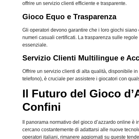
offrire un servizio clienti efficiente e trasparente.
Gioco Equo e Trasparenza
Gli operatori devono garantire che i loro giochi siano e
numeri casuali certificati. La trasparenza sulle regole
essenziale.
Servizio Clienti Multilingue e Ac
Offrire un servizio clienti di alta qualità, disponibile i
telefono), è cruciale per assistere i giocatori con q
Il Futuro del Gioco d’
Confini
Il panorama normativo del gioco d’azzardo online è i
cercano costantemente di adattarsi alle nuove tecnolog
operatori italiani, rimanere aggiornati su queste tend