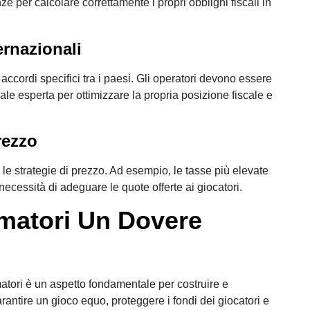
e per calcolare correttamente i propri obblighi fiscali in
ernazionali
accordi specifici tra i paesi. Gli operatori devono essere
ale esperta per ottimizzare la propria posizione fiscale e
rezzo
 le strategie di prezzo. Ad esempio, le tasse più elevate
a necessità di adeguare le quote offerte ai giocatori.
matori Un Dovere
umatori è un aspetto fondamentale per costruire e
ntire un gioco equo, proteggere i fondi dei giocatori e