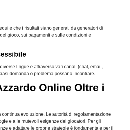
qui e che i risultati siano generati da generatori di
 del gioco, sui pagamenti e sulle condizioni è
cessibile
n diverse lingue e attraverso vari canali (chat, email,
ualsiasi domanda o problema possano incontrare.
Azzardo Online Oltre i
n continua evoluzione. Le autorità di regolamentazione
ie e alle mutevoli esigenze dei giocatori. Per gli
enze e adattare le proprie strategie è fondamentale per il