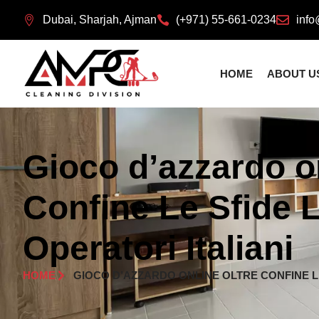
Dubai, Sharjah, Ajman
(+971) 55-661-0234
info
HOME
ABOUT U
Gioco d’azzardo on
Confine Le Sfide L
Operatori Italiani
HOME
GIOCO D’AZZARDO ONLINE OLTRE CONFINE LE