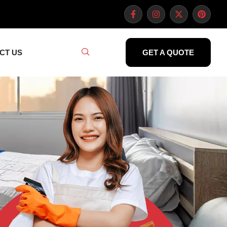
CT US
GET A QUOTE