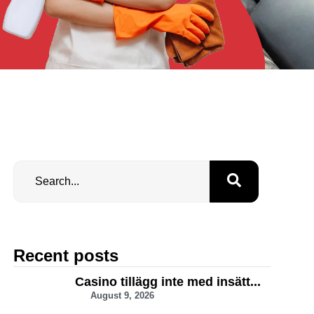
Recent posts
Casino tillägg inte med insätt...
August 9, 2026