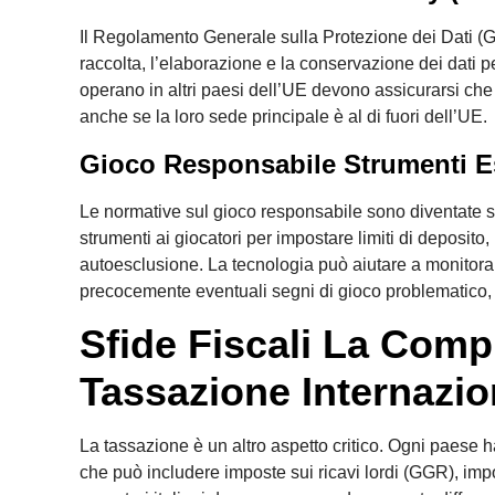
Il Regolamento Generale sulla Protezione dei Dati (
raccolta, l’elaborazione e la conservazione dei dati per
operano in altri paesi dell’UE devono assicurarsi ch
anche se la loro sede principale è al di fuori dell’UE.
Gioco Responsabile Strumenti E
Le normative sul gioco responsabile sono diventate se
strumenti ai giocatori per impostare limiti di deposito, l
autoesclusione. La tecnologia può aiutare a monitorar
precocemente eventuali segni di gioco problematico, a
Sfide Fiscali La Compl
Tassazione Internazio
La tassazione è un altro aspetto critico. Ogni paese ha
che può includere imposte sui ricavi lordi (GGR), impos