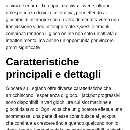
di vincite enormi. I croupier dal vivo, invece, offrono
un’esperienza di gioco interattiva, permettendo ai
giocatori di interagire con un vero dealer attraverso una
trasmissione video in tempo reale. Questi elementi
combinati rendono il gioco online non solo un’attività di
intrattenimento, ma anche un’opportunità per vincere
premi significativi.
Caratteristiche
principali e dettagli
Giocare su Legiano offre diverse caratteristiche che
arricchiscono l’esperienza di gioco. I jackpot progressivi
sono disponibili in vari giochi, tra cui slot machine e
giochi da tavolo. Ogni volta che un giocatore effettua una
scommessa, una parte di essa contribuisce al jackpot,
che continua a crescere fino a quando qualcuno non lo