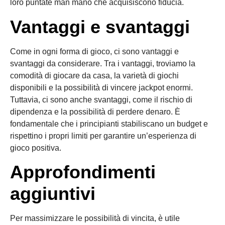
loro puntate man mano che acquisiscono fiducia.
Vantaggi e svantaggi
Come in ogni forma di gioco, ci sono vantaggi e
svantaggi da considerare. Tra i vantaggi, troviamo la
comodità di giocare da casa, la varietà di giochi
disponibili e la possibilità di vincere jackpot enormi.
Tuttavia, ci sono anche svantaggi, come il rischio di
dipendenza e la possibilità di perdere denaro. È
fondamentale che i principianti stabiliscano un budget e
rispettino i propri limiti per garantire un’esperienza di
gioco positiva.
Approfondimenti
aggiuntivi
Per massimizzare le possibilità di vincita, è utile