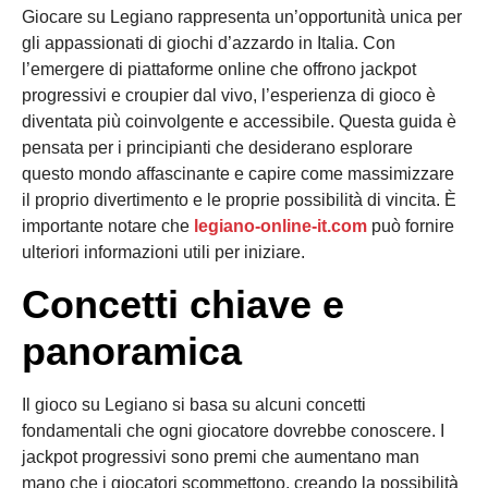
Giocare su Legiano rappresenta un’opportunità unica per
gli appassionati di giochi d’azzardo in Italia. Con
l’emergere di piattaforme online che offrono jackpot
progressivi e croupier dal vivo, l’esperienza di gioco è
diventata più coinvolgente e accessibile. Questa guida è
pensata per i principianti che desiderano esplorare
questo mondo affascinante e capire come massimizzare
il proprio divertimento e le proprie possibilità di vincita. È
importante notare che
legiano-online-it.com
può fornire
ulteriori informazioni utili per iniziare.
Concetti chiave e
panoramica
Il gioco su Legiano si basa su alcuni concetti
fondamentali che ogni giocatore dovrebbe conoscere. I
jackpot progressivi sono premi che aumentano man
mano che i giocatori scommettono, creando la possibilità