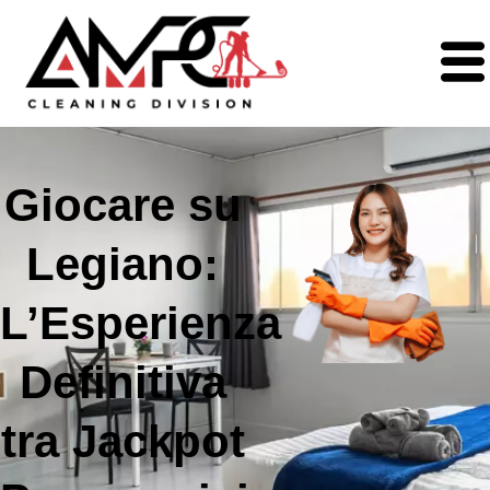
Giocare su
Legiano:
L’Esperienza
Definitiva
tra Jackpot