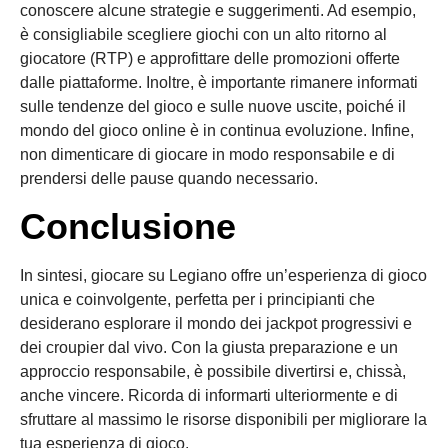
conoscere alcune strategie e suggerimenti. Ad esempio,
è consigliabile scegliere giochi con un alto ritorno al
giocatore (RTP) e approfittare delle promozioni offerte
dalle piattaforme. Inoltre, è importante rimanere informati
sulle tendenze del gioco e sulle nuove uscite, poiché il
mondo del gioco online è in continua evoluzione. Infine,
non dimenticare di giocare in modo responsabile e di
prendersi delle pause quando necessario.
Conclusione
In sintesi, giocare su Legiano offre un’esperienza di gioco
unica e coinvolgente, perfetta per i principianti che
desiderano esplorare il mondo dei jackpot progressivi e
dei croupier dal vivo. Con la giusta preparazione e un
approccio responsabile, è possibile divertirsi e, chissà,
anche vincere. Ricorda di informarti ulteriormente e di
sfruttare al massimo le risorse disponibili per migliorare la
tua esperienza di gioco.