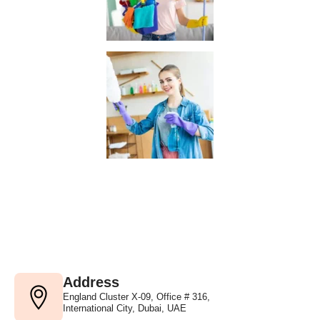
Address
England Cluster X-09, Office # 316,
International City, Dubai, UAE