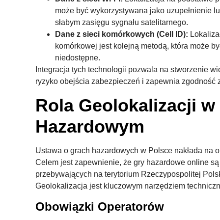
może być wykorzystywana jako uzupełnienie lu
słabym zasięgu sygnału satelitarnego.
Dane z sieci komórkowych (Cell ID):
Lokalizac
komórkowej jest kolejną metodą, która może b
niedostępne.
Integracja tych technologii pozwala na stworzenie w
ryzyko obejścia zabezpieczeń i zapewnia zgodność
Rola Geolokalizacji w
Hazardowym
Ustawa o grach hazardowych w Polsce nakłada na ope
Celem jest zapewnienie, że gry hazardowe online są
przebywających na terytorium Rzeczypospolitej Pols
Geolokalizacja jest kluczowym narzędziem technicz
Obowiązki Operatorów