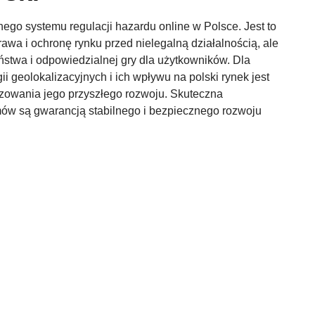
go systemu regulacji hazardu online w Polsce. Jest to
awa i ochronę rynku przed nielegalną działalnością, ale
stwa i odpowiedzialnej gry dla użytkowników. Dla
i geolokalizacyjnych i ich wpływu na polski rynek jest
ozowania jego przyszłego rozwoju. Skuteczna
mów są gwarancją stabilnego i bezpiecznego rozwoju