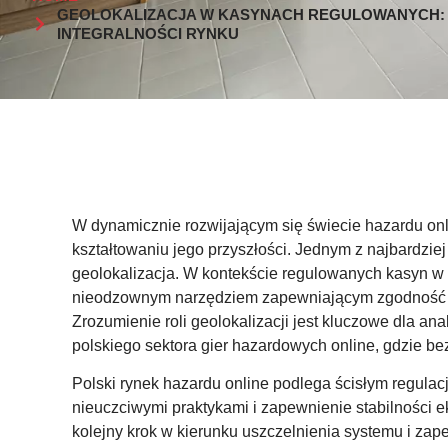
GEOLOKALIZACJA W KASYNACH REGULOWANYCH: S
INTEGRALNOŚCI RYNKU
W dynamicznie rozwijającym się świecie hazardu onl
kształtowaniu jego przyszłości. Jednym z najbardziej 
geolokalizacja. W kontekście regulowanych kasyn w 
nieodzownym narzędziem zapewniającym zgodność z 
Zrozumienie roli geolokalizacji jest kluczowe dla a
polskiego sektora gier hazardowych online, gdzie be
Polski rynek hazardu online podlega ścisłym regul
nieuczciwymi praktykami i zapewnienie stabilności 
kolejny krok w kierunku uszczelnienia systemu i za