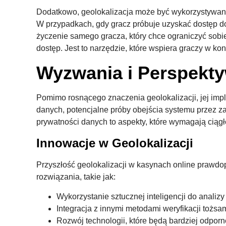
Dodatkowo, geolokalizacja może być wykorzystywana
W przypadkach, gdy gracz próbuje uzyskać dostęp do u
życzenie samego gracza, który chce ograniczyć sob
dostęp. Jest to narzędzie, które wspiera graczy w 
Wyzwania i Perspekt
Pomimo rosnącego znaczenia geolokalizacji, jej im
danych, potencjalne próby obejścia systemu przez
prywatności danych to aspekty, które wymagają ciągłe
Innowacje w Geolokalizacji
Przyszłość geolokalizacji w kasynach online prawd
rozwiązania, takie jak:
Wykorzystanie sztucznej inteligencji do anali
Integracja z innymi metodami weryfikacji tożsa
Rozwój technologii, które będą bardziej odporn