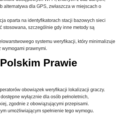
b alternatywa dla GPS, zwłaszcza w miejscach o
ja oparta na identyfikatorach stacji bazowych sieci
yć stosowana, szczególnie gdy inne metody są
ielowarstwowego systemu weryfikacji, który minimalizuje
 z wymogami prawnymi.
 Polskim Prawie
ratorów obowiązek weryfikacji lokalizacji graczy.
 dostępne wyłącznie dla osób pełnoletnich,
kiej, zgodnie z obowiązującymi przepisami.
nym umożliwiającym spełnienie tego wymogu.