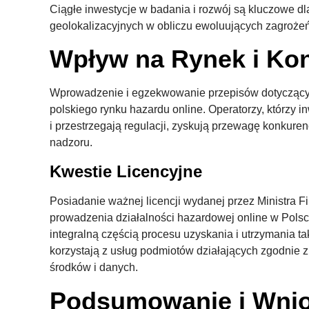
Ciągłe inwestycje w badania i rozwój są kluczowe d
geolokalizacyjnych w obliczu ewoluujących zagrożeń
Wpływ na Rynek i Ko
Wprowadzenie i egzekwowanie przepisów dotyczącyc
polskiego rynku hazardu online. Operatorzy, którzy
i przestrzegają regulacji, zyskują przewagę konkure
nadzoru.
Kwestie Licencyjne
Posiadanie ważnej licencji wydanej przez Ministra 
prowadzenia działalności hazardowej online w Pols
integralną częścią procesu uzyskania i utrzymania ta
korzystają z usług podmiotów działających zgodnie 
środków i danych.
Podsumowanie i Wnio