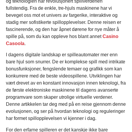
og teknologien har revolusjonert spillverdenen
fullstendig. Fra de enkle, tre-hjuls maskinene har vi
beveget oss mot et univers av fargerike, interaktive og
stadig mer sofistikerte spillopplevelser. Denne reisen er
fascinerende, og den har åpnet dørene for nye måter å
spille på, som du kan oppleve hos blant annet
Casino
Casoola
.
I dagens digitale landskap er spilleautomater mer enn
bare hjul som snurrer. De er komplekse spill med intrikate
bonusfunksjoner, fengslende temaer og grafikk som kan
konkurrere med de beste videospillene. Utviklingen har
vært drevet av en konstant innovasjon innen teknologi, fra
de første elektroniske maskinene til dagens avanserte
programvare som skaper utrolige virtuelle verdener.
Denne artikkelen tar deg med på en reise gjennom denne
evolusjonen, og ser på hvordan teknologi og reguleringer
har formet spillopplevelsen vi kjenner i dag.
For den erfarne spilleren er det kanskje ikke bare