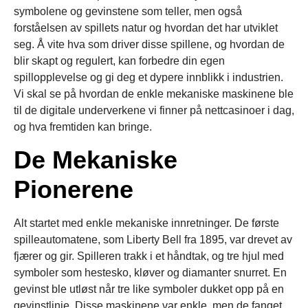
symbolene og gevinstene som teller, men også
forståelsen av spillets natur og hvordan det har utviklet
seg. Å vite hva som driver disse spillene, og hvordan de
blir skapt og regulert, kan forbedre din egen
spillopplevelse og gi deg et dypere innblikk i industrien.
Vi skal se på hvordan de enkle mekaniske maskinene ble
til de digitale underverkene vi finner på nettcasinoer i dag,
og hva fremtiden kan bringe.
De Mekaniske
Pionerene
Alt startet med enkle mekaniske innretninger. De første
spilleautomatene, som Liberty Bell fra 1895, var drevet av
fjærer og gir. Spilleren trakk i et håndtak, og tre hjul med
symboler som hestesko, kløver og diamanter snurret. En
gevinst ble utløst når tre like symboler dukket opp på en
gevinstlinje. Disse maskinene var enkle, men de fanget