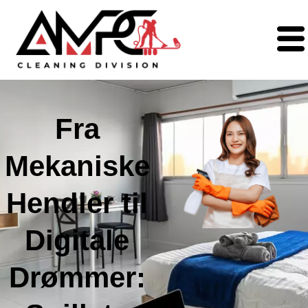
Fra
Mekaniske
Hendler til
Digitale
Drømmer: