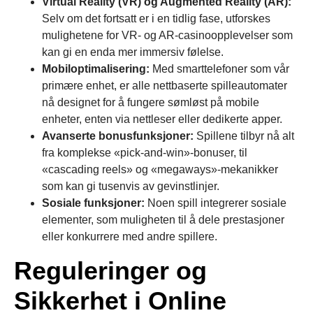
Virtual Reality (VR) og Augmented Reality (AR):
Selv om det fortsatt er i en tidlig fase, utforskes
mulighetene for VR- og AR-casinoopplevelser som
kan gi en enda mer immersiv følelse.
Mobiloptimalisering:
Med smarttelefoner som vår
primære enhet, er alle nettbaserte spilleautomater
nå designet for å fungere sømløst på mobile
enheter, enten via nettleser eller dedikerte apper.
Avanserte bonusfunksjoner:
Spillene tilbyr nå alt
fra komplekse «pick-and-win»-bonuser, til
«cascading reels» og «megaways»-mekanikker
som kan gi tusenvis av gevinstlinjer.
Sosiale funksjoner:
Noen spill integrerer sosiale
elementer, som muligheten til å dele prestasjoner
eller konkurrere med andre spillere.
Reguleringer og
Sikkerhet i Online