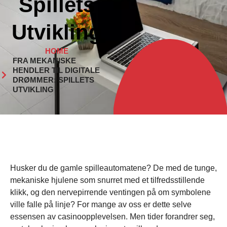
Spillets
Utvikling
HOME
FRA MEKANISKE
HENDLER TIL DIGITALE
DRØMMER: SPILLETS
UTVIKLING
Husker du de gamle spilleautomatene? De med de tunge,
mekaniske hjulene som snurret med et tilfredsstillende
klikk, og den nervepirrende ventingen på om symbolene
ville falle på linje? For mange av oss er dette selve
essensen av casinoopplevelsen. Men tider forandrer seg,