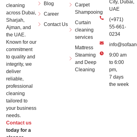
City, Dubai,
Blog
Carpet
cleaning
UAE
Shampooing
across Dubai,
Career
(+971)
Sharjah,
Curtain
Contact Us
55-661-
Ajman, and
cleaning
0234
the UAE.
services
Known for our
info@sofaan
Mattress
commitment
Steaming
9:00 am
to quality and
and Deep
to 6:00
integrity, we
Cleaning
pm,
deliver
7 days
reliable,
the week
professional
cleaning
tailored to
your business
needs.
Contact us
today for a