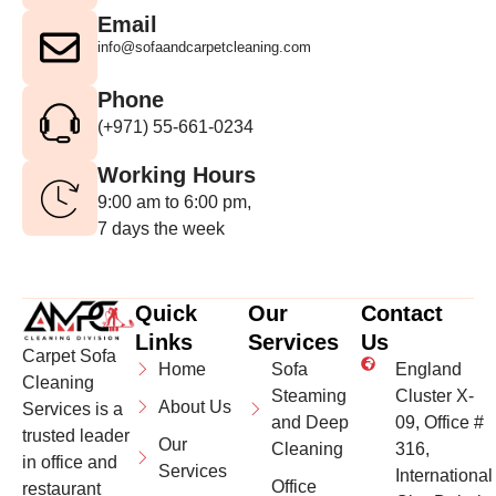
Email
info@sofaandcarpetcleaning.com
Phone
(+971) 55-661-0234
Working Hours
9:00 am to 6:00 pm,
7 days the week
Quick
Our
Contact
Links
Services
Us
Carpet Sofa
Home
Sofa
England
Cleaning
Steaming
Cluster X-
About Us
Services is a
and Deep
09, Office #
trusted leader
Our
Cleaning
316,
in office and
Services
International
Office
restaurant