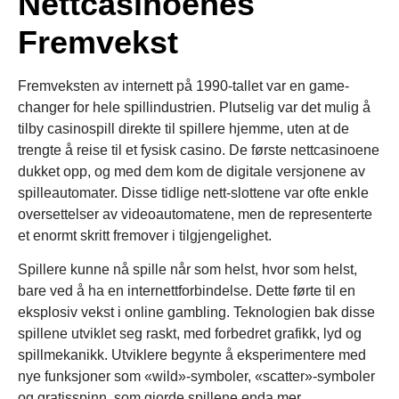
Nettcasinoenes
Fremvekst
Fremveksten av internett på 1990-tallet var en game-
changer for hele spillindustrien. Plutselig var det mulig å
tilby casinospill direkte til spillere hjemme, uten at de
trengte å reise til et fysisk casino. De første nettcasinoene
dukket opp, og med dem kom de digitale versjonene av
spilleautomater. Disse tidlige nett-slottene var ofte enkle
oversettelser av videoautomatene, men de representerte
et enormt skritt fremover i tilgjengelighet.
Spillere kunne nå spille når som helst, hvor som helst,
bare ved å ha en internettforbindelse. Dette førte til en
eksplosiv vekst i online gambling. Teknologien bak disse
spillene utviklet seg raskt, med forbedret grafikk, lyd og
spillmekanikk. Utviklere begynte å eksperimentere med
nye funksjoner som «wild»-symboler, «scatter»-symboler
og gratisspinn, som gjorde spillene enda mer