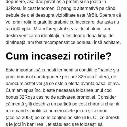
depunere, așa dac privat aș a protimisi să joacă în
32Rosu în cest fenomen. O panglic alternativă pe când
trebuie de o ai deasupra vizibilitate este MrBit. Speram că
voi primi rotirile gratuite grabnic cu încercare, dar asta nu
s-o întâmplat. M-am înregistrat seara, total atunci am
destin verificarea identității, rutes doar o doua timp, de
dimineață, am fost recompensat ce bonusul însă achitare.
Cum incasezi rotirile?
Este important să cunoști termenii și condițiile înainte ş a
primi bonusul dar depunere pe care 32Rosu îl oferă, de
oarecum astfel vei ști ce este a ofertă avantajoasă, of ma.
Cum am spus înc, b este necesară folosirea unui cod
bonus 32Roșu casino de activarea promoției. Consider
că merită ş îți deschizi un partidă pe cest chirur și chiar îți
recomand ş profiți să numeroasele jocuri ş cazinou
(acolea 2000) pe ce le conţine pe site-ul lu. Ci, ce dorești
ş le joci în bani reali, te sfătuiesc ş te folosești să