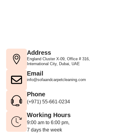
Address
England Cluster X-09, Office # 316,
International City, Dubai, UAE
Email
info@sofaandcarpetcleaning.com
Phone
(+971) 55-661-0234
Working Hours
9:00 am to 6:00 pm,
7 days the week