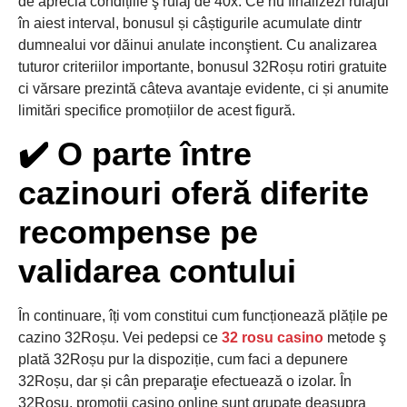
de aprecia condițiile ş rulaj de 40x. Ce nu finalizezi rulajul
în aiest interval, bonusul și câștigurile acumulate dintr
dumnealui vor dăinui anulate inconştient.
Cu analizarea
tuturor criteriilor importante, bonusul 32Roșu rotiri gratuite
ci vărsare prezintă câteva avantaje evidente, ci și anumite
limitări specifice promoțiilor de acest figură.
✔️ O parte între
cazinouri oferă diferite
recompense pe
validarea contului
În continuare, îți vom constitui cum funcționează plățile pe
cazino 32Roșu. Vei pedepsi ce
32 rosu casino
metode ş
plată 32Roșu pur la dispoziție, cum faci a depunere
32Roșu, dar și cân preparaţie efectuează o izolar. În
32Roșu, promotii casino online sunt grupate deasupra