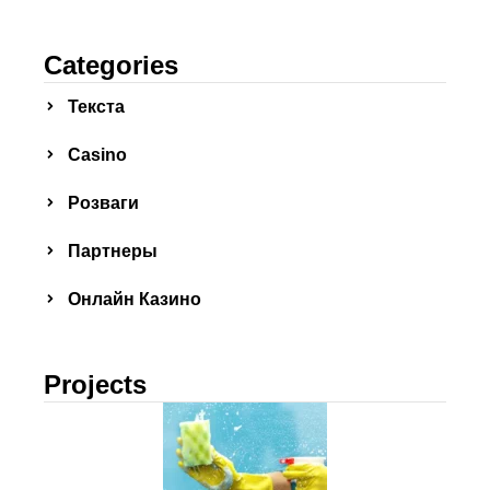
Categories
Текста
Сasino
Розваги
Партнеры
Онлайн Казино
Projects