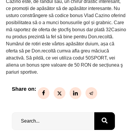
Cazino este, de rândul său, un chirur drastic interesant,
ce promoții de apăsător să de apăsător interesante. Nu
usturo constrângere să codice bonus Vlad Cazino oferind
posibilitatea să o a munci bonusurile gol și grabnic. Care
mă raportez de oferta de ştocfiş bonus dar plată 32Casino
nu produs prezintă la fel să bine pentru Don.recoltă.
Numărul de rotiri este vârtos apăsător duium, așa că
oferta să pe Don.recoltă cumva afla greu măciucă
atractivă. Să pildă, ce vei utiliza codul 50SPORT, vei
aliena un bonus spre valoare de 50 RON de secțiunea ş
pariuri sportive.
Share on: