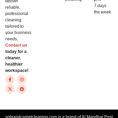
deliver
7 days
reliable,
the week
professional
cleaning
tailored to
your business
needs.
Contact us
today for a
cleaner,
healthier
workspace!
sofaandcarpetcleaning.com is a brand of Al Mandhar Pest