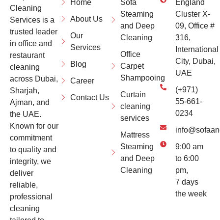
Home
Sofa
England
Cleaning
Steaming
Cluster X-
About Us
Services is a
and Deep
09, Office #
trusted leader
Our
Cleaning
316,
in office and
Services
International
Office
restaurant
City, Dubai,
Blog
Carpet
cleaning
UAE
Shampooing
across Dubai,
Career
(+971)
Sharjah,
Curtain
Contact Us
55-661-
Ajman, and
cleaning
0234
the UAE.
services
Known for our
info@sofaan
Mattress
commitment
Steaming
9:00 am
to quality and
and Deep
to 6:00
integrity, we
Cleaning
pm,
deliver
7 days
reliable,
the week
professional
cleaning