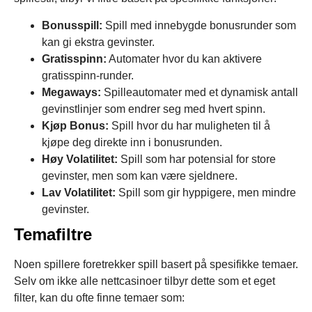
Bonusspill:
Spill med innebygde bonusrunder som
kan gi ekstra gevinster.
Gratisspinn:
Automater hvor du kan aktivere
gratisspinn-runder.
Megaways:
Spilleautomater med et dynamisk antall
gevinstlinjer som endrer seg med hvert spinn.
Kjøp Bonus:
Spill hvor du har muligheten til å
kjøpe deg direkte inn i bonusrunden.
Høy Volatilitet:
Spill som har potensial for store
gevinster, men som kan være sjeldnere.
Lav Volatilitet:
Spill som gir hyppigere, men mindre
gevinster.
Temafiltre
Noen spillere foretrekker spill basert på spesifikke temaer.
Selv om ikke alle nettcasinoer tilbyr dette som et eget
filter, kan du ofte finne temaer som: