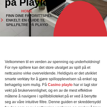
på PlayIo
HOME
FINN DINE FAVORITTSPILL
ENKELT: EN GUIDE TIL
SPILLFILTRE PÅ PLAYIO
Velkommen til en verden av spenning og underholdning!
For nye spillere kan det store utvalget av spill på et
nettcasino virke overveldende. Heldigvis er det utviklet
smarte verktøy for å gjøre spillopplevelsen så enkel og
behagelig som mulig. På
Casino playIo
har vi lagt stor
vekt på brukervennlighet, og en av de mest effektive
måtene å navigere i spillbiblioteket på er ved å benytte
seg av våre intuitive filtre. Denne guiden er skreddersydd