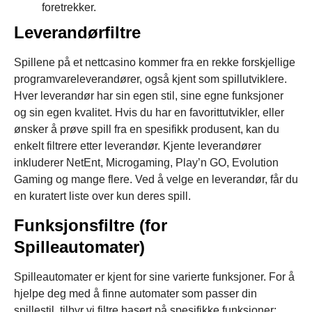
foretrekker.
Leverandørfiltre
Spillene på et nettcasino kommer fra en rekke forskjellige
programvareleverandører, også kjent som spillutviklere.
Hver leverandør har sin egen stil, sine egne funksjoner
og sin egen kvalitet. Hvis du har en favorittutvikler, eller
ønsker å prøve spill fra en spesifikk produsent, kan du
enkelt filtrere etter leverandør. Kjente leverandører
inkluderer NetEnt, Microgaming, Play’n GO, Evolution
Gaming og mange flere. Ved å velge en leverandør, får du
en kuratert liste over kun deres spill.
Funksjonsfiltre (for
Spilleautomater)
Spilleautomater er kjent for sine varierte funksjoner. For å
hjelpe deg med å finne automater som passer din
spillestil, tilbyr vi filtre basert på spesifikke funksjoner: