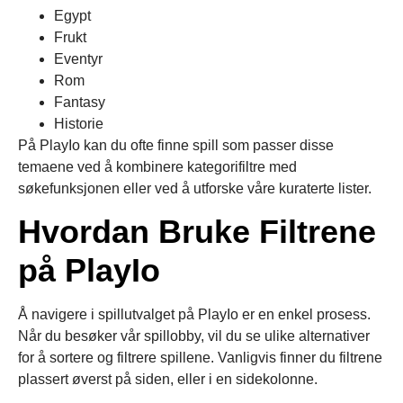
Egypt
Frukt
Eventyr
Rom
Fantasy
Historie
På PlayIo kan du ofte finne spill som passer disse
temaene ved å kombinere kategorifiltre med
søkefunksjonen eller ved å utforske våre kuraterte lister.
Hvordan Bruke Filtrene
på PlayIo
Å navigere i spillutvalget på PlayIo er en enkel prosess.
Når du besøker vår spillobby, vil du se ulike alternativer
for å sortere og filtrere spillene. Vanligvis finner du filtrene
plassert øverst på siden, eller i en sidekolonne.