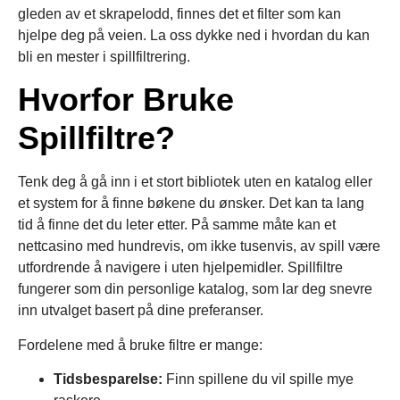
gleden av et skrapelodd, finnes det et filter som kan
hjelpe deg på veien. La oss dykke ned i hvordan du kan
bli en mester i spillfiltrering.
Hvorfor Bruke
Spillfiltre?
Tenk deg å gå inn i et stort bibliotek uten en katalog eller
et system for å finne bøkene du ønsker. Det kan ta lang
tid å finne det du leter etter. På samme måte kan et
nettcasino med hundrevis, om ikke tusenvis, av spill være
utfordrende å navigere i uten hjelpemidler. Spillfiltre
fungerer som din personlige katalog, som lar deg snevre
inn utvalget basert på dine preferanser.
Fordelene med å bruke filtre er mange:
Tidsbesparelse:
Finn spillene du vil spille mye