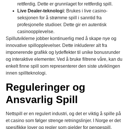
rettferdig. Dette er grunnlaget for rettferdig spill.
Live Dealer-teknologi:
Brukes i live casino-
seksjonen for å strømme spill i sanntid fra
profesjonelle studioer. Dette gir en autentisk
casinoopplevelse.
Spillutviklerne jobber kontinuerlig med å skape nye og
innovative spillopplevelser. Dette inkluderer alt fra
imponerende grafikk og lydeffekter til unike bonusrunder
og interaktive elementer. Ved å bruke filtrene våre, kan du
enkelt finne spill som representerer den siste utviklingen
innen spillteknologi.
Reguleringer og
Ansvarlig Spill
Nettspill er en regulert industri, og det er viktig å spille på
et casino som følger strenge retningslinjer. I Norge er det
spesifikke lover og regler som gjelder for pengespill.