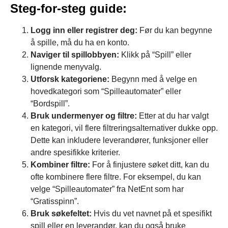
Steg-for-steg guide:
Logg inn eller registrer deg:
Før du kan begynne
å spille, må du ha en konto.
Naviger til spillobbyen:
Klikk på “Spill” eller
lignende menyvalg.
Utforsk kategoriene:
Begynn med å velge en
hovedkategori som “Spilleautomater” eller
“Bordspill”.
Bruk undermenyer og filtre:
Etter at du har valgt
en kategori, vil flere filtreringsalternativer dukke opp.
Dette kan inkludere leverandører, funksjoner eller
andre spesifikke kriterier.
Kombiner filtre:
For å finjustere søket ditt, kan du
ofte kombinere flere filtre. For eksempel, du kan
velge “Spilleautomater” fra NetEnt som har
“Gratisspinn”.
Bruk søkefeltet:
Hvis du vet navnet på et spesifikt
spill eller en leverandør, kan du også bruke