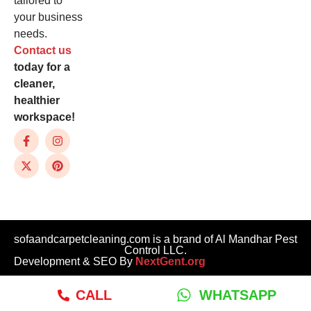
tailored to
your business
needs.
Contact us
today for a
cleaner,
healthier
workspace!
sofaandcarpetcleaning.com is a brand of Al Mandhar Pest
Control LLC.
Development & SEO By
NextGent.org
CALL
WHATSAPP