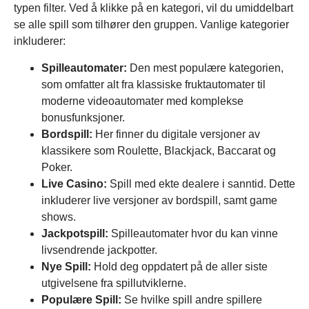
typen filter. Ved å klikke på en kategori, vil du umiddelbart
se alle spill som tilhører den gruppen. Vanlige kategorier
inkluderer:
Spilleautomater:
Den mest populære kategorien,
som omfatter alt fra klassiske fruktautomater til
moderne videoautomater med komplekse
bonusfunksjoner.
Bordspill:
Her finner du digitale versjoner av
klassikere som Roulette, Blackjack, Baccarat og
Poker.
Live Casino:
Spill med ekte dealere i sanntid. Dette
inkluderer live versjoner av bordspill, samt game
shows.
Jackpotspill:
Spilleautomater hvor du kan vinne
livsendrende jackpotter.
Nye Spill:
Hold deg oppdatert på de aller siste
utgivelsene fra spillutviklerne.
Populære Spill:
Se hvilke spill andre spillere