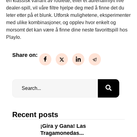
en klassisk variant av roulette, eller et adrenalinfylt live
dealer-spill, vil våre filtre hjelpe deg med å finne det du
leter etter på et blunk. Utforsk mulighetene, eksperimenter
med ulike kombinasjoner, og opplev hvor enkelt og
morsomt det kan være å finne dine neste favorittspill hos
PlayIo.
Share on:
Recent posts
¡Gira y Gana! Las
Tragamonedas...