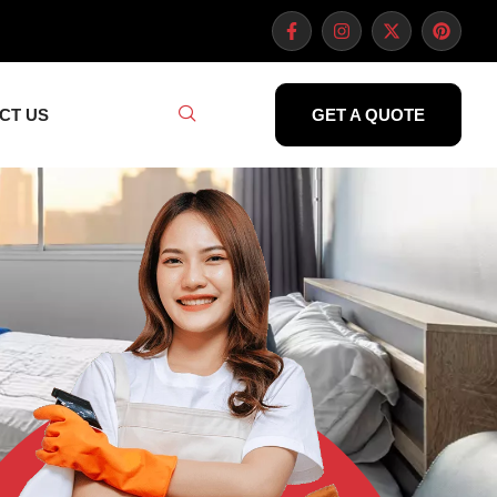
CT US
GET A QUOTE