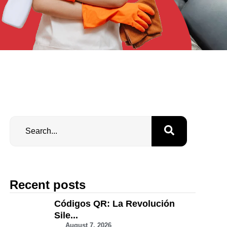
Recent posts
Códigos QR: La Revolución
Sile...
August 7, 2026