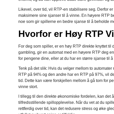
Likevel, over tid, vil RTP-en stabilisere seg. Derfor er
maksimere sine sjanser til å vinne. En høyere RTP bet
noe som gir spillerne en bedre sjanse til å beholde 
Hvorfor er Høy RTP Vi
For deg som spiller, er en høy RTP direkte knyttet til di
gambling, gir en automat med en høyere RTP deg en sta
for pengene dine, eller at du har en større sjanse til 
Tenk på det slik: Hvis du velger mellom to automate
RTP på 94% og den andre har en RTP på 97%, vil den
tid. Dette kan være forskjellen mellom å gå tom for peng
vinne stort.
I tillegg til den direkte økonomiske fordelen, kan det
tilfredsstillende spillopplevelse. Når du vet at du sp
rettferdig over tid, kan det redusere stress og øke gle