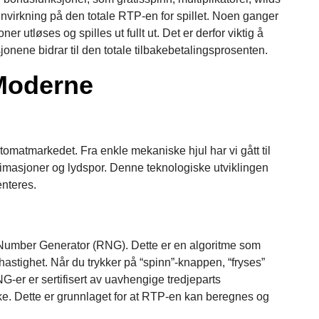
nnvirkning på den totale RTP-en for spillet. Noen ganger
r utløses og spilles ut fullt ut. Det er derfor viktig å
jonene bidrar til den totale tilbakebetalingsprosenten.
 Moderne
tomatmarkedet. Fra enkle mekaniske hjul har vi gått til
animasjoner og lydspor. Denne teknologiske utviklingen
nteres.
Number Generator (RNG). Dette er en algoritme som
y hastighet. Når du trykker på “spinn”-knappen, “fryses”
G-er er sertifisert av uavhengige tredjeparts
tiske. Dette er grunnlaget for at RTP-en kan beregnes og