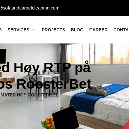
@sofaandcarpetcleaning.com
S
SERVICES
PROJECTS
BLOG
CAREER
CONTA
ed Høy RTP på
os RoosterBet
TOMATER HOS ROOSTERBET