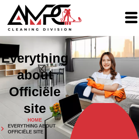
Everything
about
Officiële
site
HOME
EVERYTHING ABOUT
OFFICIËLE SITE