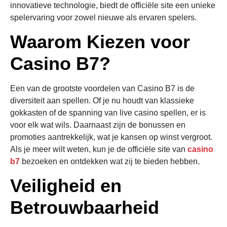
innovatieve technologie, biedt de officiële site een unieke
spelervaring voor zowel nieuwe als ervaren spelers.
Waarom Kiezen voor
Casino B7?
Een van de grootste voordelen van Casino B7 is de
diversiteit aan spellen. Of je nu houdt van klassieke
gokkasten of de spanning van live casino spellen, er is
voor elk wat wils. Daarnaast zijn de bonussen en
promoties aantrekkelijk, wat je kansen op winst vergroot.
Als je meer wilt weten, kun je de officiële site van
casino
b7
bezoeken en ontdekken wat zij te bieden hebben.
Veiligheid en
Betrouwbaarheid