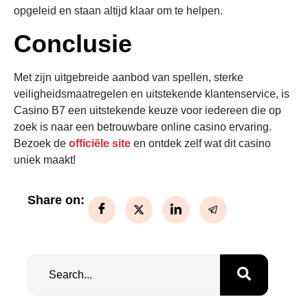
opgeleid en staan altijd klaar om te helpen.
Conclusie
Met zijn uitgebreide aanbod van spellen, sterke
veiligheidsmaatregelen en uitstekende klantenservice, is
Casino B7 een uitstekende keuze voor iedereen die op
zoek is naar een betrouwbare online casino ervaring.
Bezoek de
officiële site
en ontdek zelf wat dit casino
uniek maakt!
Share on: