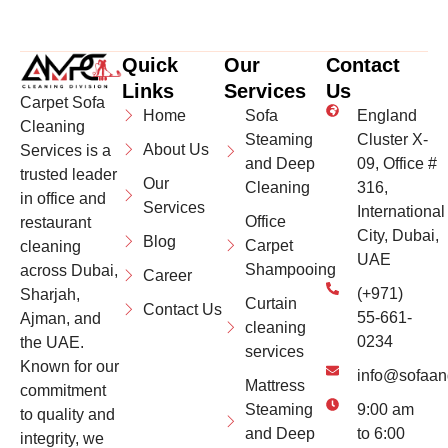
Quick
Our
Contact
Links
Services
Us
Carpet Sofa
Home
Sofa
England
Cleaning
Steaming
Cluster X-
About Us
Services is a
and Deep
09, Office #
trusted leader
Our
Cleaning
316,
in office and
Services
International
Office
restaurant
City, Dubai,
Blog
Carpet
cleaning
UAE
Shampooing
across Dubai,
Career
(+971)
Sharjah,
Curtain
Contact Us
55-661-
Ajman, and
cleaning
0234
the UAE.
services
Known for our
info@sofaan
Mattress
commitment
Steaming
9:00 am
to quality and
and Deep
to 6:00
integrity, we