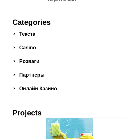
Categories
Текста
Сasino
Розваги
Партнеры
Онлайн Казино
Projects