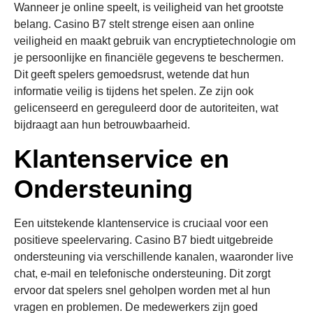
Wanneer je online speelt, is veiligheid van het grootste
belang. Casino B7 stelt strenge eisen aan online
veiligheid en maakt gebruik van encryptietechnologie om
je persoonlijke en financiële gegevens te beschermen.
Dit geeft spelers gemoedsrust, wetende dat hun
informatie veilig is tijdens het spelen. Ze zijn ook
gelicenseerd en gereguleerd door de autoriteiten, wat
bijdraagt aan hun betrouwbaarheid.
Klantenservice en
Ondersteuning
Een uitstekende klantenservice is cruciaal voor een
positieve speelervaring. Casino B7 biedt uitgebreide
ondersteuning via verschillende kanalen, waaronder live
chat, e-mail en telefonische ondersteuning. Dit zorgt
ervoor dat spelers snel geholpen worden met al hun
vragen en problemen. De medewerkers zijn goed