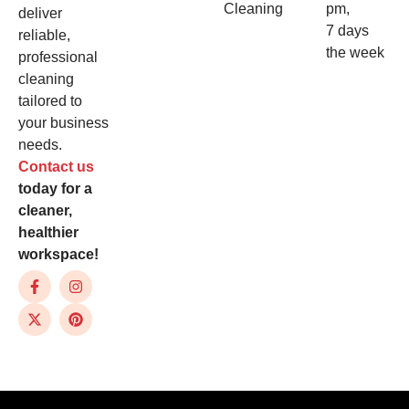
Cleaning
pm,
deliver
7 days
reliable,
the week
professional
cleaning
tailored to
your business
needs.
Contact us
today for a
cleaner,
healthier
workspace!