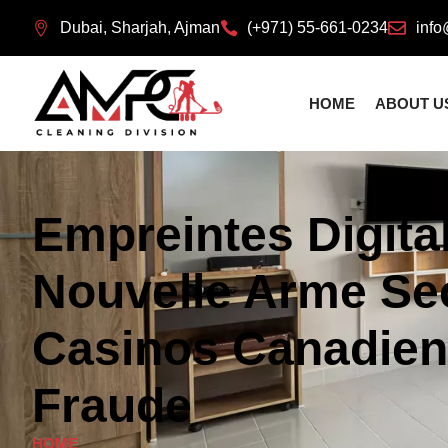
Dubai, Sharjah, Ajman
(+971) 55-661-0234
info
HOME
ABOUT U
Empreintes Digital
Nouvelle Arme Se
Casinos Canadien
Fraude
HOME