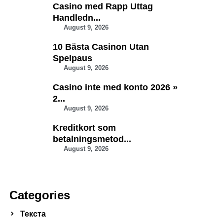
Casino med Rapp Uttag
Handledn...
August 9, 2026
10 Bästa Casinon Utan
Spelpaus
August 9, 2026
Casino inte med konto 2026 »
2...
August 9, 2026
Kreditkort som
betalningsmetod...
August 9, 2026
Categories
Текста