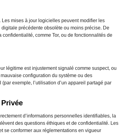
 Les mises à jour logicielles peuvent modifier les
e digitale précédente obsolète ou moins précise. De
la confidentialité, comme Tor, ou de fonctionnalités de
.
oueur légitime est injustement signalé comme suspect, ou
e mauvaise configuration du système ou des
 (par exemple, l’utilisation d’un appareil partagé par
 Privée
rectement d’informations personnelles identifiables, la
ulèvent des questions éthiques et de confidentialité. Les
 et se conformer aux réglementations en vigueur