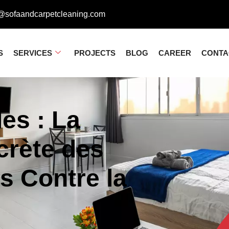
@sofaandcarpetcleaning.com
S
SERVICES
PROJECTS
BLOG
CAREER
CONTA
es : La
crète des
s Contre la