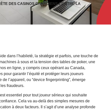
RÈTE DES CASINOS CANADIENS CONTRE LA
side dans l’habileté, la stratégie et parfois, une touche de
 machines à sous et la tension des tables de poker, une
inos en ligne, y compris ceux opérant au Canada,
 pour garantir l’équité et protéger leurs joueurs
 de l’appareil, ou “device fingerprinting”, émerge
les fraudeurs.
 essentiel pour tout joueur sérieux qui souhaite
 confiance. Cela va au-delà des simples mesures de
cation à deux facteurs. Il s’agit d’une analyse profonde