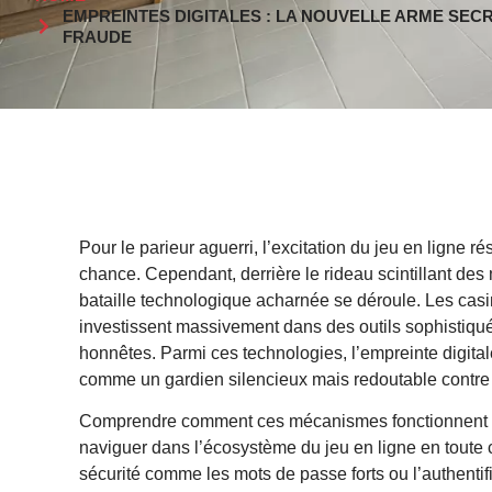
EMPREINTES DIGITALES : LA NOUVELLE ARME SEC
FRAUDE
Pour le parieur aguerri, l’excitation du jeu en ligne ré
chance. Cependant, derrière le rideau scintillant des
bataille technologique acharnée se déroule. Les cas
investissent massivement dans des outils sophistiqués
honnêtes. Parmi ces technologies, l’empreinte digitale
comme un gardien silencieux mais redoutable contre 
Comprendre comment ces mécanismes fonctionnent est
naviguer dans l’écosystème du jeu en ligne en toute
sécurité comme les mots de passe forts ou l’authentifi