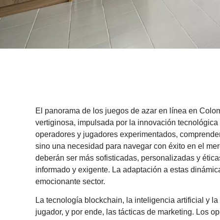
El panorama de los juegos de azar en línea en Colo
vertiginosa, impulsada por la innovación tecnológica
operadores y jugadores experimentados, comprender 
sino una necesidad para navegar con éxito en el mer
deberán ser más sofisticadas, personalizadas y étic
informado y exigente. La adaptación a estas dinámica
emocionante sector.
La tecnología blockchain, la inteligencia artificial y l
jugador, y por ende, las tácticas de marketing. Los o