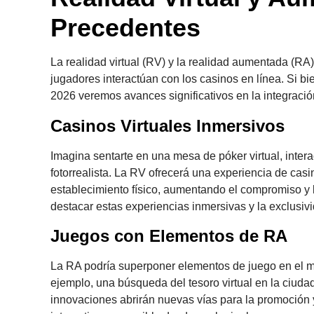
Precedentes
La realidad virtual (RV) y la realidad aumentada (RA
jugadores interactúan con los casinos en línea. Si b
2026 veremos avances significativos en la integració
Casinos Virtuales Inmersivos
Imagina sentarte en una mesa de póker virtual, intera
fotorrealista. La RV ofrecerá una experiencia de ca
establecimiento físico, aumentando el compromiso y la
destacar estas experiencias inmersivas y la exclusivi
Juegos con Elementos de RA
La RA podría superponer elementos de juego en el mu
ejemplo, una búsqueda del tesoro virtual en la ciuda
innovaciones abrirán nuevas vías para la promoción