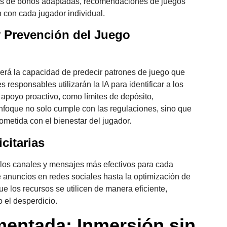
rtas de bonos adaptadas, recomendaciones de juegos
 con cada jugador individual.
 Prevención del Juego
erá la capacidad de predecir patrones de juego que
responsables utilizarán la IA para identificar a los
 apoyo proactivo, como límites de depósito,
nfoque no solo cumple con las regulaciones, sino que
metida con el bienestar del jugador.
citarias
car los canales y mensajes más efectivos para cada
anuncios en redes sociales hasta la optimización de
e los recursos se utilicen de manera eficiente,
 el desperdicio.
mentada: Inmersión sin