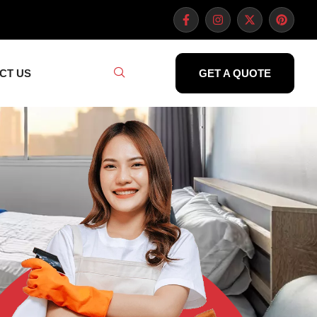
CT US
GET A QUOTE