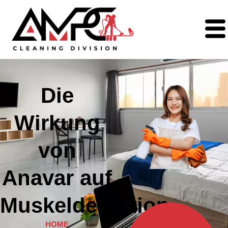
Die
Wirkung
von
Anavar auf
Muskeldefinition
HOME