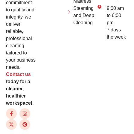
Mattress
commitment
Steaming
9:00 am
to quality and
and Deep
to 6:00
integrity, we
Cleaning
pm,
deliver
7 days
reliable,
the week
professional
cleaning
tailored to
your business
needs.
Contact us
today for a
cleaner,
healthier
workspace!