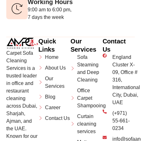
Working Hours
9:00 am to 6:00 pm,
7 days the week
Quick
Our
Contact
Links
Services
Us
Carpet Sofa
Home
Sofa
England
Cleaning
Steaming
Cluster X-
About Us
Services is a
and Deep
09, Office #
trusted leader
Our
Cleaning
316,
in office and
Services
International
Office
restaurant
City, Dubai,
Blog
Carpet
cleaning
UAE
Shampooing
across Dubai,
Career
(+971)
Sharjah,
Curtain
Contact Us
55-661-
Ajman, and
cleaning
0234
the UAE.
services
Known for our
info@sofaan