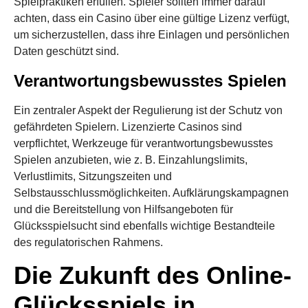
Spielpraktiken erfüllen. Spieler sollten immer darauf
achten, dass ein Casino über eine gültige Lizenz verfügt,
um sicherzustellen, dass ihre Einlagen und persönlichen
Daten geschützt sind.
Verantwortungsbewusstes Spielen
Ein zentraler Aspekt der Regulierung ist der Schutz von
gefährdeten Spielern. Lizenzierte Casinos sind
verpflichtet, Werkzeuge für verantwortungsbewusstes
Spielen anzubieten, wie z. B. Einzahlungslimits,
Verlustlimits, Sitzungszeiten und
Selbstausschlussmöglichkeiten. Aufklärungskampagnen
und die Bereitstellung von Hilfsangeboten für
Glücksspielsucht sind ebenfalls wichtige Bestandteile
des regulatorischen Rahmens.
Die Zukunft des Online-
Glücksspiels in