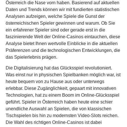
Österreich die Nase vorn haben. Basierend auf aktuellen
Daten und Trends können wir mit fundierten statistischen
Analysen aufzeigen, welche Spiele die Gunst der
österreichischen Spieler gewinnen und warum. Ob Sie
ein erfahrener Spieler sind oder gerade erst in die
faszinierende Welt der Online-Casinos eintauchen, diese
Analyse bietet Ihnen wertvolle Einblicke in die aktuellen
Präferenzen und die technologischen Entwicklungen, die
das Spielerlebnis prägen.
Die Digitalisierung hat das Glücksspiel revolutioniert.
Was einst nur in physischen Spielbanken möglich war, ist
heute bequem von zu Hause aus oder unterwegs
erlebbar. Diese Zugänglichkeit, gepaart mit innovativen
Technologien, hat zu einem Boom im Online-Glücksspiel
geführt. Spieler in Österreich haben heute eine schier
unendliche Auswahl an Spielen, die von klassischen
Tischspielen bis hin zu modernsten Video-Slots reichen.
Die Wahl des richtigen Online-Casinos ist dabei