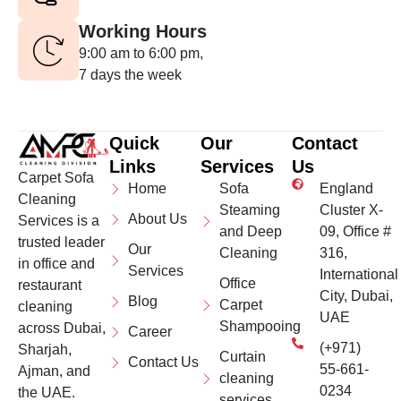
Working Hours
9:00 am to 6:00 pm,
7 days the week
Quick
Our
Contact
Links
Services
Us
Carpet Sofa
Home
Sofa
England
Cleaning
Steaming
Cluster X-
About Us
Services is a
and Deep
09, Office #
trusted leader
Our
Cleaning
316,
in office and
Services
International
Office
restaurant
City, Dubai,
Blog
Carpet
cleaning
UAE
Shampooing
across Dubai,
Career
(+971)
Sharjah,
Curtain
Contact Us
55-661-
Ajman, and
cleaning
0234
the UAE.
services