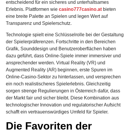
entscheidend für ein sicheres und unterhaltsames
Erlebnis. Plattformen wie
casino777casino.at
bieten
eine breite Palette an Spielen und legen Wert auf
Transparenz und Spielerschutz.
Technologie spielt eine Schlüsselrolle bei der Gestaltung
der Spielerpräferenzen. Fortschritte in den Bereichen
Grafik, Sounddesign und Benutzeroberflächen haben
dazu geführt, dass Online-Spiele immer immersiver und
ansprechender werden. Virtual Reality (VR) und
Augmented Reality (AR) beginnen, erste Spuren im
Online-Casino-Sektor zu hinterlassen, und versprechen
ein noch realistischeres Spielerlebnis. Gleichzeitig
sorgen strenge Regulierungen in Österreich dafür, dass
der Markt fair und sicher bleibt. Diese Kombination aus
technologischer Innovation und regulatorischer Aufsicht
schafft ein vertrauenswürdiges Umfeld für Spieler.
Die Favoriten der