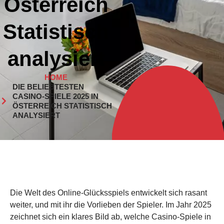
Österreich
Statistisch
analysiert
HOME
DIE BELIEBTESTEN
CASINO-SPIELE 2025 IN
ÖSTERREICH STATISTISCH
ANALYSIERT
Die Welt des Online-Glücksspiels entwickelt sich rasant
weiter, und mit ihr die Vorlieben der Spieler. Im Jahr 2025
zeichnet sich ein klares Bild ab, welche Casino-Spiele in