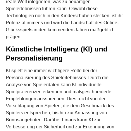
reale Welt integrieren, was zu neuartigen
Spielerlebnissen führen kann. Obwohl diese
Technologien noch in den Kinderschuhen stecken, ist ihr
Potenzial immens und wird die Landschaft des Online-
Glücksspiels in den kommenden Jahren maßgeblich
prägen.
Künstliche Intelligenz (KI) und
Personalisierung
KI spielt eine immer wichtigere Rolle bei der
Personalisierung des Spielerlebnisses. Durch die
Analyse von Spielerdaten kann KI individuelle
Spielpräferenzen erkennen und maßgeschneiderte
Empfehlungen aussprechen. Dies reicht von der
Vorschlagung von Spielen, die dem Geschmack des
Spielers entsprechen, bis hin zur Anpassung von
Bonusangeboten. Darüber hinaus kann KI zur
Verbesserung der Sicherheit und zur Erkennung von