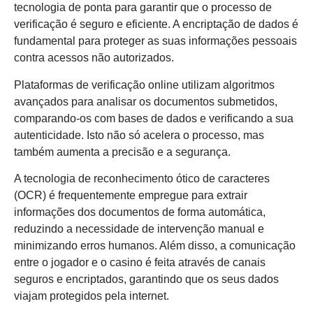
tecnologia de ponta para garantir que o processo de
verificação é seguro e eficiente. A encriptação de dados é
fundamental para proteger as suas informações pessoais
contra acessos não autorizados.
Plataformas de verificação online utilizam algoritmos
avançados para analisar os documentos submetidos,
comparando-os com bases de dados e verificando a sua
autenticidade. Isto não só acelera o processo, mas
também aumenta a precisão e a segurança.
A tecnologia de reconhecimento ótico de caracteres
(OCR) é frequentemente empregue para extrair
informações dos documentos de forma automática,
reduzindo a necessidade de intervenção manual e
minimizando erros humanos. Além disso, a comunicação
entre o jogador e o casino é feita através de canais
seguros e encriptados, garantindo que os seus dados
viajam protegidos pela internet.