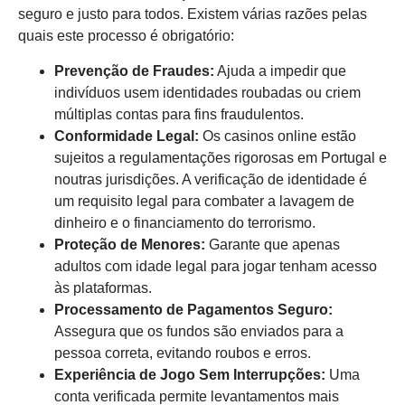
seguro e justo para todos. Existem várias razões pelas
quais este processo é obrigatório:
Prevenção de Fraudes:
Ajuda a impedir que
indivíduos usem identidades roubadas ou criem
múltiplas contas para fins fraudulentos.
Conformidade Legal:
Os casinos online estão
sujeitos a regulamentações rigorosas em Portugal e
noutras jurisdições. A verificação de identidade é
um requisito legal para combater a lavagem de
dinheiro e o financiamento do terrorismo.
Proteção de Menores:
Garante que apenas
adultos com idade legal para jogar tenham acesso
às plataformas.
Processamento de Pagamentos Seguro:
Assegura que os fundos são enviados para a
pessoa correta, evitando roubos e erros.
Experiência de Jogo Sem Interrupções:
Uma
conta verificada permite levantamentos mais