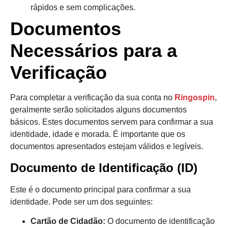
rápidos e sem complicações.
Documentos
Necessários para a
Verificação
Para completar a verificação da sua conta no
Ringospin
,
geralmente serão solicitados alguns documentos
básicos. Estes documentos servem para confirmar a sua
identidade, idade e morada. É importante que os
documentos apresentados estejam válidos e legíveis.
Documento de Identificação (ID)
Este é o documento principal para confirmar a sua
identidade. Pode ser um dos seguintes:
Cartão de Cidadão:
O documento de identificação