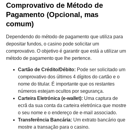
Comprovativo de Método de
Pagamento (Opcional, mas
comum)
Dependendo do método de pagamento que utiliza para
depositar fundos, o casino pode solicitar um
comprovativo. O objetivo é garantir que está a utilizar um
método de pagamento que lhe pertence.
Cartão de Crédito/Débito:
Pode ser solicitado um
comprovativo dos últimos 4 dígitos do cartão e o
nome do titular. É importante que os restantes
números estejam ocultos por segurança.
Carteira Eletrónica (e-wallet):
Uma captura de
ecrã da sua conta da carteira eletrónica que mostre
o seu nome e o endereço de e-mail associado.
Transferência Bancária:
Um extrato bancário que
mostre a transação para o casino.