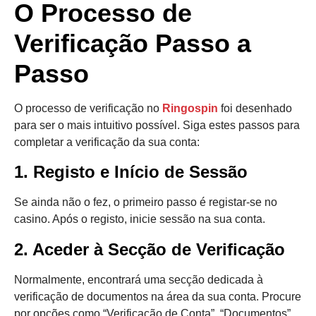
O Processo de
Verificação Passo a
Passo
O processo de verificação no
Ringospin
foi desenhado
para ser o mais intuitivo possível. Siga estes passos para
completar a verificação da sua conta:
1. Registo e Início de Sessão
Se ainda não o fez, o primeiro passo é registar-se no
casino. Após o registo, inicie sessão na sua conta.
2. Aceder à Secção de Verificação
Normalmente, encontrará uma secção dedicada à
verificação de documentos na área da sua conta. Procure
por opções como “Verificação de Conta”, “Documentos”