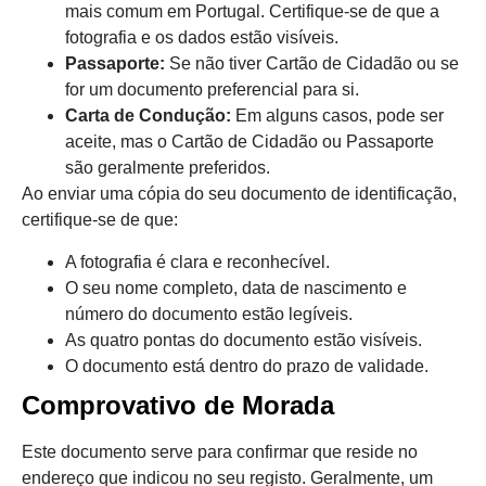
mais comum em Portugal. Certifique-se de que a
fotografia e os dados estão visíveis.
Passaporte:
Se não tiver Cartão de Cidadão ou se
for um documento preferencial para si.
Carta de Condução:
Em alguns casos, pode ser
aceite, mas o Cartão de Cidadão ou Passaporte
são geralmente preferidos.
Ao enviar uma cópia do seu documento de identificação,
certifique-se de que:
A fotografia é clara e reconhecível.
O seu nome completo, data de nascimento e
número do documento estão legíveis.
As quatro pontas do documento estão visíveis.
O documento está dentro do prazo de validade.
Comprovativo de Morada
Este documento serve para confirmar que reside no
endereço que indicou no seu registo. Geralmente, um