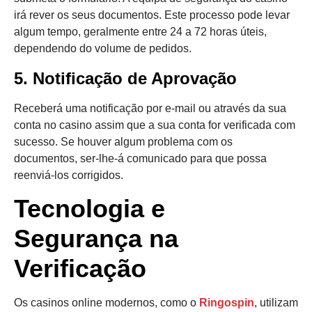
irá rever os seus documentos. Este processo pode levar
algum tempo, geralmente entre 24 a 72 horas úteis,
dependendo do volume de pedidos.
5. Notificação de Aprovação
Receberá uma notificação por e-mail ou através da sua
conta no casino assim que a sua conta for verificada com
sucesso. Se houver algum problema com os
documentos, ser-lhe-á comunicado para que possa
reenviá-los corrigidos.
Tecnologia e
Segurança na
Verificação
Os casinos online modernos, como o
Ringospin
, utilizam