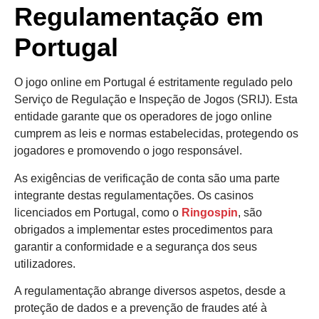
Regulamentação em
Portugal
O jogo online em Portugal é estritamente regulado pelo
Serviço de Regulação e Inspeção de Jogos (SRIJ). Esta
entidade garante que os operadores de jogo online
cumprem as leis e normas estabelecidas, protegendo os
jogadores e promovendo o jogo responsável.
As exigências de verificação de conta são uma parte
integrante destas regulamentações. Os casinos
licenciados em Portugal, como o
Ringospin
, são
obrigados a implementar estes procedimentos para
garantir a conformidade e a segurança dos seus
utilizadores.
A regulamentação abrange diversos aspetos, desde a
proteção de dados e a prevenção de fraudes até à