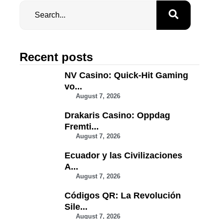
Recent posts
NV Casino: Quick‑Hit Gaming
vo...
August 7, 2026
Drakaris Casino: Oppdag
Fremti...
August 7, 2026
Ecuador y las Civilizaciones
A...
August 7, 2026
Códigos QR: La Revolución
Sile...
August 7, 2026