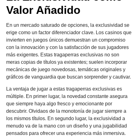
Valor Añadido
En un mercado saturado de opciones, la exclusividad se
erige como un factor diferenciador clave. Los casinos que
invierten en juegos únicos demuestran un compromiso
con la innovación y con la satisfacción de sus jugadores
más exigentes. Estas tragaperras exclusivas no son
meras copias de títulos ya existentes; suelen incorporar
mecánicas de juego novedosas, temáticas originales y
gráficos de vanguardia que buscan sorprender y cautivar.
La ventaja de jugar a estas tragaperras exclusivas es
múltiple. En primer lugar, la novedad constante asegura
que siempre haya algo fresco y emocionante por
descubrir. Olvidaos de la monotonía de jugar siempre a
los mismos títulos. En segundo lugar, la exclusividad a
menudo va de la mano con un diseño y una jugabilidad
pensados para ofrecer una experiencia más inmersiva.