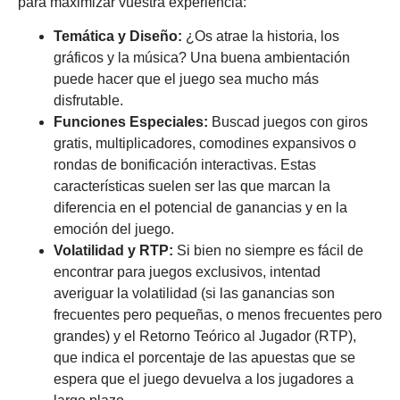
para maximizar vuestra experiencia:
Temática y Diseño:
¿Os atrae la historia, los
gráficos y la música? Una buena ambientación
puede hacer que el juego sea mucho más
disfrutable.
Funciones Especiales:
Buscad juegos con giros
gratis, multiplicadores, comodines expansivos o
rondas de bonificación interactivas. Estas
características suelen ser las que marcan la
diferencia en el potencial de ganancias y en la
emoción del juego.
Volatilidad y RTP:
Si bien no siempre es fácil de
encontrar para juegos exclusivos, intentad
averiguar la volatilidad (si las ganancias son
frecuentes pero pequeñas, o menos frecuentes pero
grandes) y el Retorno Teórico al Jugador (RTP),
que indica el porcentaje de las apuestas que se
espera que el juego devuelva a los jugadores a