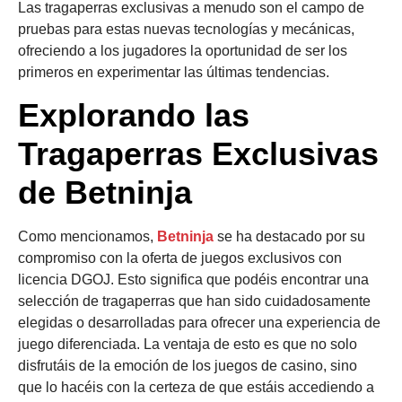
Las tragaperras exclusivas a menudo son el campo de
pruebas para estas nuevas tecnologías y mecánicas,
ofreciendo a los jugadores la oportunidad de ser los
primeros en experimentar las últimas tendencias.
Explorando las
Tragaperras Exclusivas
de Betninja
Como mencionamos,
Betninja
se ha destacado por su
compromiso con la oferta de juegos exclusivos con
licencia DGOJ. Esto significa que podéis encontrar una
selección de tragaperras que han sido cuidadosamente
elegidas o desarrolladas para ofrecer una experiencia de
juego diferenciada. La ventaja de esto es que no solo
disfrutáis de la emoción de los juegos de casino, sino
que lo hacéis con la certeza de que estáis accediendo a