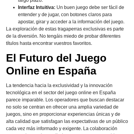
largo plazo.
Interfaz Intuitiva:
Un buen juego debe ser fácil de
entender y de jugar, con botones claros para
apostar, girar y acceder a la información del juego.
La exploración de estas tragaperras exclusivas es parte
de la diversión. No tengáis miedo de probar diferentes
títulos hasta encontrar vuestros favoritos.
El Futuro del Juego
Online en España
La tendencia hacia la exclusividad y la innovación
tecnológica en el sector del juego online en España
parece imparable. Los operadores que buscan destacar
no solo se centran en ofrecer una amplia variedad de
juegos, sino en proporcionar experiencias únicas y de
alta calidad que satisfagan las expectativas de un público
cada vez más informado y exigente. La colaboración