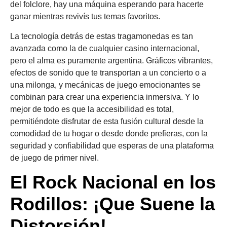
del folclore, hay una máquina esperando para hacerte
ganar mientras revivís tus temas favoritos.
La tecnología detrás de estas tragamonedas es tan
avanzada como la de cualquier casino internacional,
pero el alma es puramente argentina. Gráficos vibrantes,
efectos de sonido que te transportan a un concierto o a
una milonga, y mecánicas de juego emocionantes se
combinan para crear una experiencia inmersiva. Y lo
mejor de todo es que la accesibilidad es total,
permitiéndote disfrutar de esta fusión cultural desde la
comodidad de tu hogar o desde donde prefieras, con la
seguridad y confiabilidad que esperas de una plataforma
de juego de primer nivel.
El Rock Nacional en los
Rodillos: ¡Que Suene la
Distorsión!