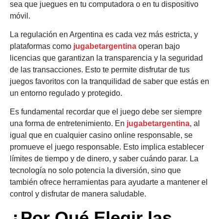
sea que juegues en tu computadora o en tu dispositivo
móvil.
La regulación en Argentina es cada vez más estricta, y
plataformas como
jugabetargentina
operan bajo
licencias que garantizan la transparencia y la seguridad
de las transacciones. Esto te permite disfrutar de tus
juegos favoritos con la tranquilidad de saber que estás en
un entorno regulado y protegido.
Es fundamental recordar que el juego debe ser siempre
una forma de entretenimiento. En
jugabetargentina
, al
igual que en cualquier casino online responsable, se
promueve el juego responsable. Esto implica establecer
límites de tiempo y de dinero, y saber cuándo parar. La
tecnología no solo potencia la diversión, sino que
también ofrece herramientas para ayudarte a mantener el
control y disfrutar de manera saludable.
¿Por Qué Elegir las