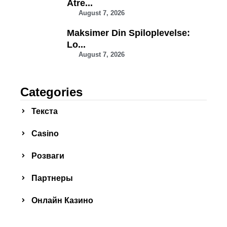
Atre...
August 7, 2026
Maksimer Din Spiloplevelse:
Lo...
August 7, 2026
Categories
Текста
Сasino
Розваги
Партнеры
Онлайн Казино