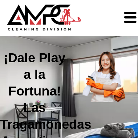
¡Dale Play
a la
Fortuna!
Las
Tragamonedas