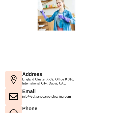
Address
England Cluster X-09, Office # 316,
International City, Dubai, UAE
Email
info@sofaandcarpetcleaning.com
Phone