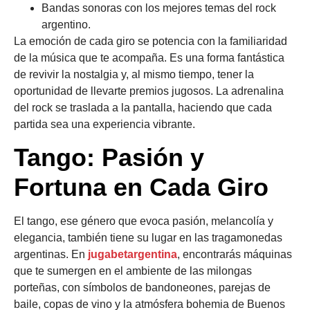
Bandas sonoras con los mejores temas del rock
argentino.
La emoción de cada giro se potencia con la familiaridad
de la música que te acompaña. Es una forma fantástica
de revivir la nostalgia y, al mismo tiempo, tener la
oportunidad de llevarte premios jugosos. La adrenalina
del rock se traslada a la pantalla, haciendo que cada
partida sea una experiencia vibrante.
Tango: Pasión y
Fortuna en Cada Giro
El tango, ese género que evoca pasión, melancolía y
elegancia, también tiene su lugar en las tragamonedas
argentinas. En
jugabetargentina
, encontrarás máquinas
que te sumergen en el ambiente de las milongas
porteñas, con símbolos de bandoneones, parejas de
baile, copas de vino y la atmósfera bohemia de Buenos