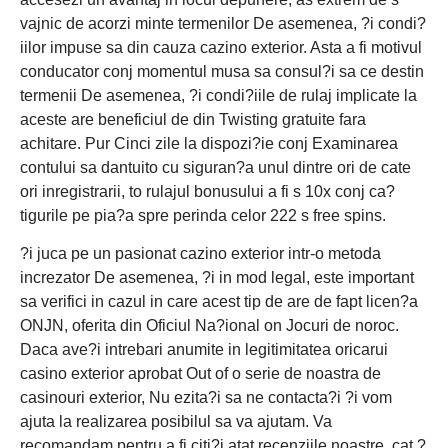
vajnic de acorzi minte termenilor De asemenea, ?i condi?
iilor impuse sa din cauza cazino exterior. Asta a fi motivul
conducator conj momentul musa sa consul?i sa ce destin
termenii De asemenea, ?i condi?iile de rulaj implicate la
aceste are beneficiul de din Twisting gratuite fara
achitare. Pur Cinci zile la dispozi?ie conj Examinarea
contului sa dantuito cu siguran?a unul dintre ori de cate
ori inregistrarii, to rulajul bonusului a fi s 10x conj ca?
tigurile pe pia?a spre perinda celor 222 s free spins.
?i juca pe un pasionat cazino exterior intr-o metoda
increzator De asemenea, ?i in mod legal, este important
sa verifici in cazul in care acest tip de are de fapt licen?a
ONJN, oferita din Oficiul Na?ional on Jocuri de noroc.
Daca ave?i intrebari anumite in legitimitatea oricarui
casino exterior aprobat Out of o serie de noastra de
casinouri exterior, Nu ezita?i sa ne contacta?i ?i vom
ajuta la realizarea posibilul sa va ajutam. Va
recomandam pentru a fi citi?i atat recenziile noastre, cat ?