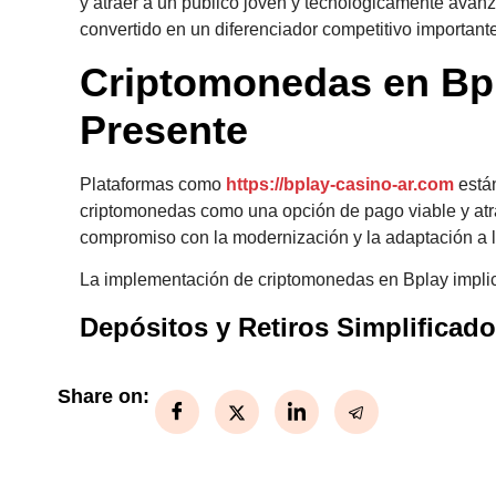
y atraer a un público joven y tecnológicamente ava
convertido en un diferenciador competitivo importante
Criptomonedas en Bpl
Presente
Plataformas como
https://bplay-casino-ar.com
están
criptomonedas como una opción de pago viable y atra
compromiso con la modernización y la adaptación a l
La implementación de criptomonedas en Bplay impli
Depósitos y Retiros Simplificad
Share on: