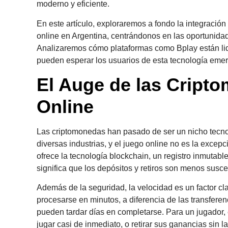
moderno y eficiente.
En este artículo, exploraremos a fondo la integració
online en Argentina, centrándonos en las oportunida
Analizaremos cómo plataformas como Bplay están lid
pueden esperar los usuarios de esta tecnología emer
El Auge de las Cript
Online
Las criptomonedas han pasado de ser un nicho tecnol
diversas industrias, y el juego online no es la excepc
ofrece la tecnología blockchain, un registro inmutabl
significa que los depósitos y retiros son menos suscep
Además de la seguridad, la velocidad es un factor c
procesarse en minutos, a diferencia de las transferen
pueden tardar días en completarse. Para un jugador,
jugar casi de inmediato, o retirar sus ganancias sin l