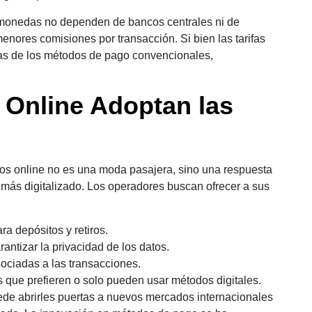
ptomonedas no dependen de bancos centrales ni de
menores comisiones por transacción. Si bien las tarifas
as de los métodos de pago convencionales,
 Online Adoptan las
nos online no es una moda pasajera, sino una respuesta
más digitalizado. Los operadores buscan ofrecer a sus
a depósitos y retiros.
antizar la privacidad de los datos.
ociadas a las transacciones.
s que prefieren o solo pueden usar métodos digitales.
ede abrirles puertas a nuevos mercados internacionales