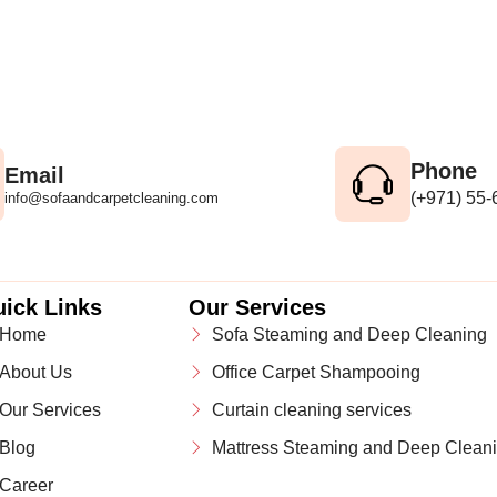
Phone
Email
(+971) 55
info@sofaandcarpetcleaning.com
ick Links
Our Services
Home
Sofa Steaming and Deep Cleaning
About Us
Office Carpet Shampooing
Our Services
Curtain cleaning services
Blog
Mattress Steaming and Deep Clean
Career