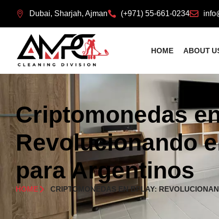
Dubai, Sharjah, Ajman
(+971) 55-661-0234
info
HOME
ABOUT U
Criptomonedas en
Revolucionando e
para Argentinos
HOME
CRIPTOMONEDAS EN BPLAY: REVOLUCIONAN