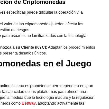
ción de Criptomonedas
es específicas puede dificultar la operación y la
el valor de las criptomonedas pueden afectar los
gestión de riesgos.
 para usuarios no familiarizados con la tecnología
nozca a su Cliente (KYC):
Adaptar los procedimientos
 presenta desafíos únicos.
tomonedas en el Juego
o online chileno es prometedor, pero dependerá en gran
 la capacidad de las plataformas para ofrecer una
que, a medida que la tecnología madure y la regulación
pioneros como
BetWay
, adoptando activamente las