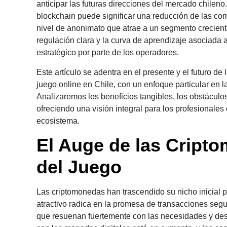
anticipar las futuras direcciones del mercado chile
blockchain puede significar una reducción de las co
nivel de anonimato que atrae a un segmento creciente
regulación clara y la curva de aprendizaje asociada 
estratégico por parte de los operadores.
Este artículo se adentra en el presente y el futuro d
juego online en Chile, con un enfoque particular en
Analizaremos los beneficios tangibles, los obstáculo
ofreciendo una visión integral para los profesional
ecosistema.
El Auge de las Cripto
del Juego
Las criptomonedas han trascendido su nicho inicial p
atractivo radica en la promesa de transacciones segur
que resuenan fuertemente con las necesidades y deseo