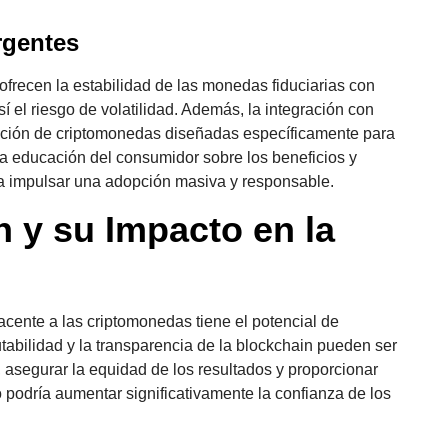
rgentes
frecen la estabilidad de las monedas fiduciarias con
í el riesgo de volatilidad. Además, la integración con
parición de criptomonedas diseñadas específicamente para
La educación del consumidor sobre los beneficios y
a impulsar una adopción masiva y responsable.
 y su Impacto en la
acente a las criptomonedas tiene el potencial de
tabilidad y la transparencia de la blockchain pueden ser
s, asegurar la equidad de los resultados y proporcionar
o podría aumentar significativamente la confianza de los