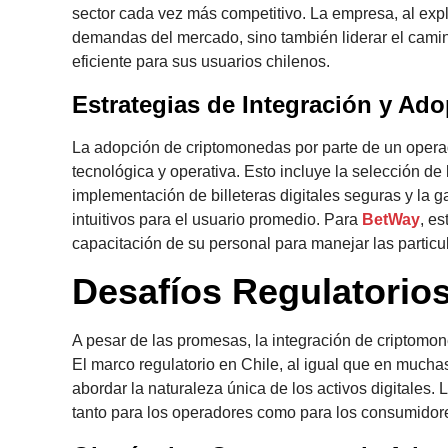
sector cada vez más competitivo. La empresa, al expl
demandas del mercado, sino también liderar el cami
eficiente para sus usuarios chilenos.
Estrategias de Integración y Ad
La adopción de criptomonedas por parte de un operad
tecnológica y operativa. Esto incluye la selección d
implementación de billeteras digitales seguras y la g
intuitivos para el usuario promedio. Para
BetWay
, es
capacitación de su personal para manejar las particu
Desafíos Regulatorio
A pesar de las promesas, la integración de criptomon
El marco regulatorio en Chile, al igual que en mucha
abordar la naturaleza única de los activos digitales. 
tanto para los operadores como para los consumidor