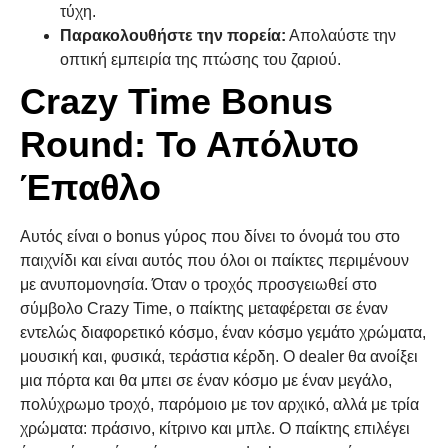
τύχη.
Παρακολουθήστε την πορεία:
Απολαύστε την
οπτική εμπειρία της πτώσης του ζαριού.
Crazy Time Bonus
Round: Το Απόλυτο
Έπαθλο
Αυτός είναι ο bonus γύρος που δίνει το όνομά του στο
παιχνίδι και είναι αυτός που όλοι οι παίκτες περιμένουν
με ανυπομονησία. Όταν ο τροχός προσγειωθεί στο
σύμβολο Crazy Time, ο παίκτης μεταφέρεται σε έναν
εντελώς διαφορετικό κόσμο, έναν κόσμο γεμάτο χρώματα,
μουσική και, φυσικά, τεράστια κέρδη. Ο dealer θα ανοίξει
μια πόρτα και θα μπει σε έναν κόσμο με έναν μεγάλο,
πολύχρωμο τροχό, παρόμοιο με τον αρχικό, αλλά με τρία
χρώματα: πράσινο, κίτρινο και μπλε. Ο παίκτης επιλέγει