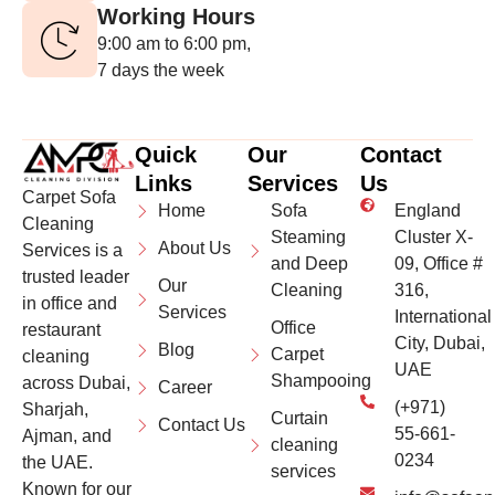
Working Hours
9:00 am to 6:00 pm,
7 days the week
Quick
Our
Contact
Links
Services
Us
Carpet Sofa
Home
Sofa
England
Cleaning
Steaming
Cluster X-
About Us
Services is a
and Deep
09, Office #
trusted leader
Our
Cleaning
316,
in office and
Services
International
Office
restaurant
City, Dubai,
Blog
Carpet
cleaning
UAE
Shampooing
across Dubai,
Career
(+971)
Sharjah,
Curtain
Contact Us
55-661-
Ajman, and
cleaning
0234
the UAE.
services
Known for our