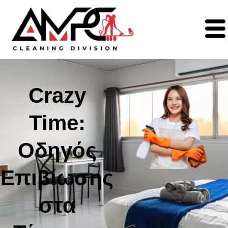
Crazy
Time:
Οδηγός
Επιβίωσης
στα