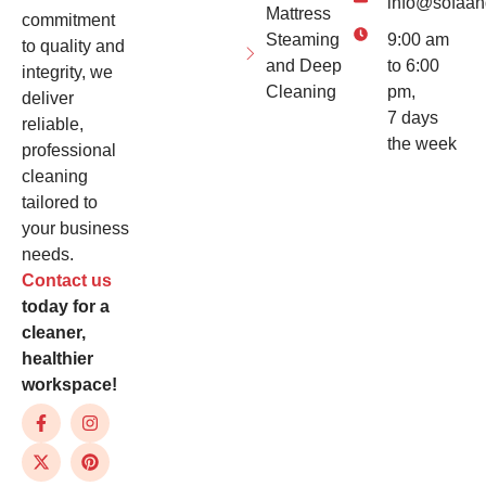
info@sofaan
Mattress
commitment
Steaming
9:00 am
to quality and
and Deep
to 6:00
integrity, we
Cleaning
pm,
deliver
7 days
reliable,
the week
professional
cleaning
tailored to
your business
needs.
Contact us
today for a
cleaner,
healthier
workspace!