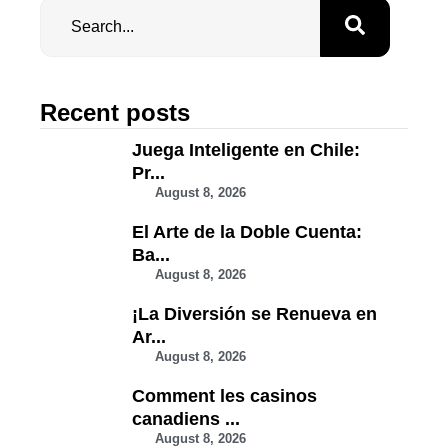
Recent posts
Juega Inteligente en Chile:
Pr...
August 8, 2026
El Arte de la Doble Cuenta:
Ba...
August 8, 2026
¡La Diversión se Renueva en
Ar...
August 8, 2026
Comment les casinos
canadiens ...
August 8, 2026