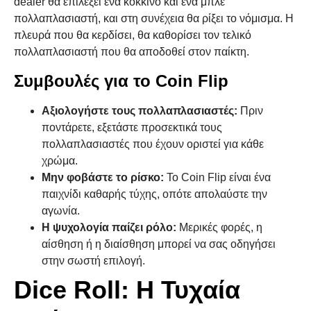
dealer θα επιλέξει ένα κόκκινο και ένα μπλε
πολλαπλασιαστή, και στη συνέχεια θα ρίξει το νόμισμα. Η
πλευρά που θα κερδίσει, θα καθορίσει τον τελικό
πολλαπλασιαστή που θα αποδοθεί στον παίκτη.
Συμβουλές για το Coin Flip
Αξιολογήστε τους πολλαπλασιαστές:
Πριν
ποντάρετε, εξετάστε προσεκτικά τους
πολλαπλασιαστές που έχουν οριστεί για κάθε
χρώμα.
Μην φοβάστε το ρίσκο:
Το Coin Flip είναι ένα
παιχνίδι καθαρής τύχης, οπότε απολαύστε την
αγωνία.
Η ψυχολογία παίζει ρόλο:
Μερικές φορές, η
αίσθηση ή η διαίσθηση μπορεί να σας οδηγήσει
στην σωστή επιλογή.
Dice Roll: Η Τυχαία