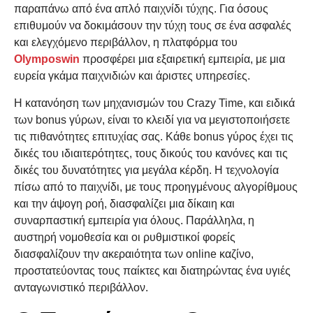
παραπάνω από ένα απλό παιχνίδι τύχης. Για όσους
επιθυμούν να δοκιμάσουν την τύχη τους σε ένα ασφαλές
και ελεγχόμενο περιβάλλον, η πλατφόρμα του
Olymposwin
προσφέρει μια εξαιρετική εμπειρία, με μια
ευρεία γκάμα παιχνιδιών και άριστες υπηρεσίες.
Η κατανόηση των μηχανισμών του Crazy Time, και ειδικά
των bonus γύρων, είναι το κλειδί για να μεγιστοποιήσετε
τις πιθανότητες επιτυχίας σας. Κάθε bonus γύρος έχει τις
δικές του ιδιαιτερότητες, τους δικούς του κανόνες και τις
δικές του δυνατότητες για μεγάλα κέρδη. Η τεχνολογία
πίσω από το παιχνίδι, με τους προηγμένους αλγορίθμους
και την άψογη ροή, διασφαλίζει μια δίκαιη και
συναρπαστική εμπειρία για όλους. Παράλληλα, η
αυστηρή νομοθεσία και οι ρυθμιστικοί φορείς
διασφαλίζουν την ακεραιότητα των online καζίνο,
προστατεύοντας τους παίκτες και διατηρώντας ένα υγιές
ανταγωνιστικό περιβάλλον.