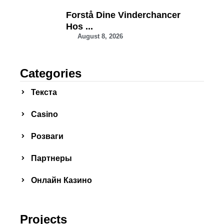
Forstå Dine Vinderchancer
Hos ...
August 8, 2026
Categories
Текста
Сasino
Розваги
Партнеры
Онлайн Казино
Projects