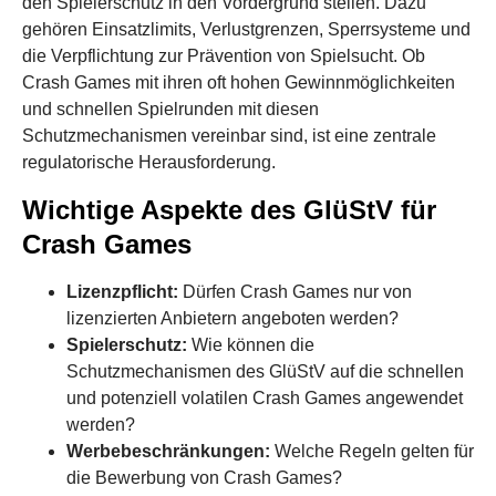
den Spielerschutz in den Vordergrund stellen. Dazu
gehören Einsatzlimits, Verlustgrenzen, Sperrsysteme und
die Verpflichtung zur Prävention von Spielsucht. Ob
Crash Games mit ihren oft hohen Gewinnmöglichkeiten
und schnellen Spielrunden mit diesen
Schutzmechanismen vereinbar sind, ist eine zentrale
regulatorische Herausforderung.
Wichtige Aspekte des GlüStV für
Crash Games
Lizenzpflicht:
Dürfen Crash Games nur von
lizenzierten Anbietern angeboten werden?
Spielerschutz:
Wie können die
Schutzmechanismen des GlüStV auf die schnellen
und potenziell volatilen Crash Games angewendet
werden?
Werbebeschränkungen:
Welche Regeln gelten für
die Bewerbung von Crash Games?