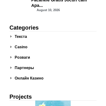
Păcănele Gratis Jocuri cam
Apa...
August 10, 2026
Categories
Текста
Сasino
Розваги
Партнеры
Онлайн Казино
Projects