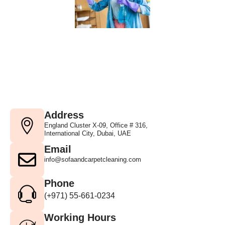
Address
England Cluster X-09, Office # 316,
International City, Dubai, UAE
Email
info@sofaandcarpetcleaning.com
Phone
(+971) 55-661-0234
Working Hours