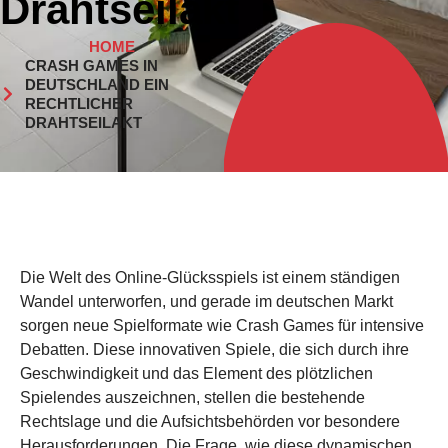
Drahtseilakt
HOME
CRASH GAMES IN
DEUTSCHLAND EIN
RECHTLICHER
DRAHTSEILAKT
Die Welt des Online-Glücksspiels ist einem ständigen
Wandel unterworfen, und gerade im deutschen Markt
sorgen neue Spielformate wie Crash Games für intensive
Debatten. Diese innovativen Spiele, die sich durch ihre
Geschwindigkeit und das Element des plötzlichen
Spielendes auszeichnen, stellen die bestehende
Rechtslage und die Aufsichtsbehörden vor besondere
Herausforderungen. Die Frage, wie diese dynamischen