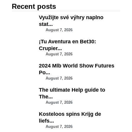
Recent posts
Využijte své výhry naplno
stat...
August 7, 2026
¡Tu Aventura en Bet30:
Crupier...
August 7, 2026
2024 Mlb World Show Futures
Po...
August 7, 2026
The ultimate Help guide to
The...
August 7, 2026
Kosteloos spins Krijg de
liefs...
August 7, 2026