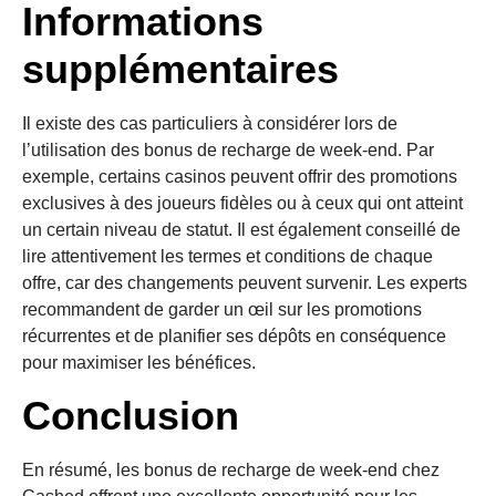
Informations
supplémentaires
Il existe des cas particuliers à considérer lors de
l’utilisation des bonus de recharge de week-end. Par
exemple, certains casinos peuvent offrir des promotions
exclusives à des joueurs fidèles ou à ceux qui ont atteint
un certain niveau de statut. Il est également conseillé de
lire attentivement les termes et conditions de chaque
offre, car des changements peuvent survenir. Les experts
recommandent de garder un œil sur les promotions
récurrentes et de planifier ses dépôts en conséquence
pour maximiser les bénéfices.
Conclusion
En résumé, les bonus de recharge de week-end chez