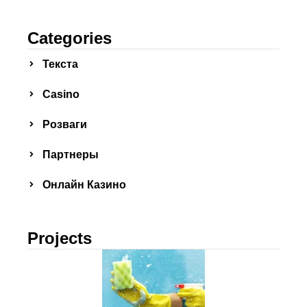
Categories
Текста
Сasino
Розваги
Партнеры
Онлайн Казино
Projects