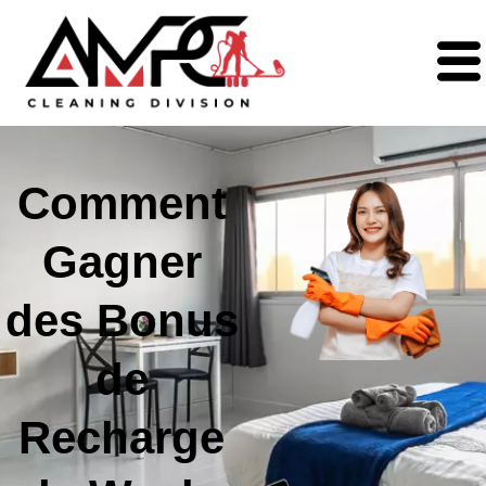
Comment
Gagner
des Bonus
de
Recharge