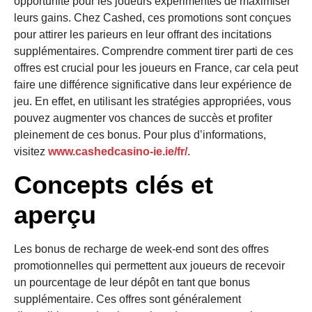
opportunité pour les joueurs expérimentés de maximiser
leurs gains. Chez Cashed, ces promotions sont conçues
pour attirer les parieurs en leur offrant des incitations
supplémentaires. Comprendre comment tirer parti de ces
offres est crucial pour les joueurs en France, car cela peut
faire une différence significative dans leur expérience de
jeu. En effet, en utilisant les stratégies appropriées, vous
pouvez augmenter vos chances de succès et profiter
pleinement de ces bonus. Pour plus d’informations,
visitez
www.cashedcasino-ie.ie/fr/
.
Concepts clés et
aperçu
Les bonus de recharge de week-end sont des offres
promotionnelles qui permettent aux joueurs de recevoir
un pourcentage de leur dépôt en tant que bonus
supplémentaire. Ces offres sont généralement