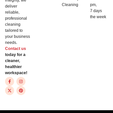
integrity, we
Cleaning
pm,
deliver
7 days
reliable,
the week
professional
cleaning
tailored to
your business
needs.
Contact us
today for a
cleaner,
healthier
workspace!