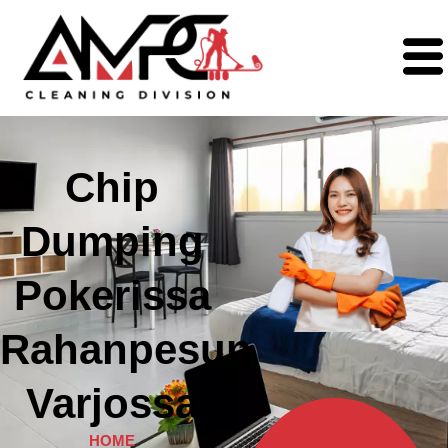
Chip
Dumping
Pokerissa
Rahanpesun
Varjossa
HOME