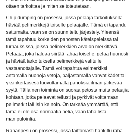
ottaen tarkoittaa ja miten se toteutetaan.
Chip dumping on prosessi, jossa pelaaja tarkoituksella
häviää pelimerkkejä toiselle pelaajalle. Tämä ei tapahdu
sattumalta, vaan se on suunniteltu järjestely. Yleensä
tämä tapahtuu korkeiden panosten käteispeleissä tai
turnauksissa, joissa pelimerkkien arvo on merkittävä.
Pelaaja, joka haluaa siirtää rahaa toiselle, pelaa huonosti
ja häviää tarkoituksella pelimerkkejä valitulle
vastaanottajalle. Tämä voi tapahtua esimerkiksi
antamalla huonoja vetoja, paljastamalla vahvat kädet tai
yksinkertaisesti luovuttamalla panoksia ilman järkevää
syytä. Tällainen toiminta on suoraa petosta muita pelaajia
kohtaan, jotka pelaavat reilusti ja pyrkivät voittamaan
pelimerkit laillisin keinoin. On tärkeää ymmärtää, että
tämä ei ole osa normaalia peliä, vaan tahallista
manipulointia.
Rahanpesu on prosessi, jossa laittomasti hankittu raha