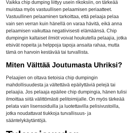
Vaikka chip dumping liittyy usein rikoksiin, on tärkeää
muistaa myös vastuullisen pelaamisen periaatteet.
Vastuullinen pelaaminen tarkoittaa, että pelaaja pelaa
vain sen verran kuin hänellä on varaa hävitä, eikä anna
pelaamisen vaikuttaa negatiivisesti elämäänsä. Chip
dumpingin kaltaiset ilmiöt voivat houkutella pelaajia, jotka
etsivät nopeita ja helppoja tapoja ansaita rahaa, mutta
tämä on harvoin kestävää tai turvallista.
Miten Välttää Joutumasta Uhriksi?
Pelaajien on oltava tietoisia chip dumpingin
mahdollisuudesta ja vältettävä epäilyttäviä pelejä tai
pelaajia. Jos pelaaja epäilee chip dumpingia, hänen tulisi
ilmoittaa siitä välittömästi pelitoimijalle. On myös tärkeää
pelata vain lisensoiduilla ja luotettavilla pelisivustoilla,
jotka noudattavat tiukkoja turvallisuus- ja
sääntelykäytäntöjä.