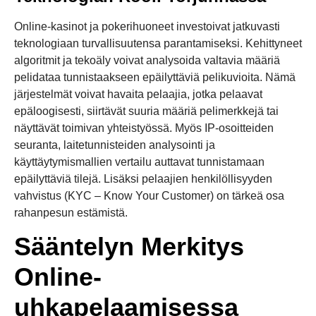
Online-kasinot ja pokerihuoneet investoivat jatkuvasti
teknologiaan turvallisuutensa parantamiseksi. Kehittyneet
algoritmit ja tekoäly voivat analysoida valtavia määriä
pelidataa tunnistaakseen epäilyttäviä pelikuvioita. Nämä
järjestelmät voivat havaita pelaajia, jotka pelaavat
epäloogisesti, siirtävät suuria määriä pelimerkkejä tai
näyttävät toimivan yhteistyössä. Myös IP-osoitteiden
seuranta, laitetunnisteiden analysointi ja
käyttäytymismallien vertailu auttavat tunnistamaan
epäilyttäviä tilejä. Lisäksi pelaajien henkilöllisyyden
vahvistus (KYC – Know Your Customer) on tärkeä osa
rahanpesun estämistä.
Sääntelyn Merkitys
Online-
uhkapelaamisessa