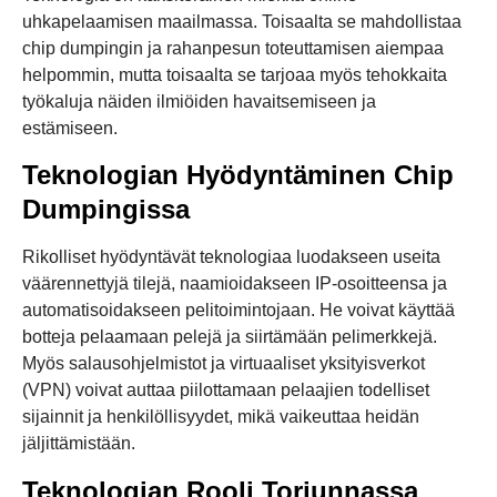
uhkapelaamisen maailmassa. Toisaalta se mahdollistaa
chip dumpingin ja rahanpesun toteuttamisen aiempaa
helpommin, mutta toisaalta se tarjoaa myös tehokkaita
työkaluja näiden ilmiöiden havaitsemiseen ja
estämiseen.
Teknologian Hyödyntäminen Chip
Dumpingissa
Rikolliset hyödyntävät teknologiaa luodakseen useita
väärennettyjä tilejä, naamioidakseen IP-osoitteensa ja
automatisoidakseen pelitoimintojaan. He voivat käyttää
botteja pelaamaan pelejä ja siirtämään pelimerkkejä.
Myös salausohjelmistot ja virtuaaliset yksityisverkot
(VPN) voivat auttaa piilottamaan pelaajien todelliset
sijainnit ja henkilöllisyydet, mikä vaikeuttaa heidän
jäljittämistään.
Teknologian Rooli Torjunnassa