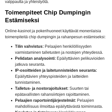
valppautta ja yhteistyötä.
Toimenpiteet Chip Dumpingin
Estämiseksi
Online-kasinot ja pokerihuoneet käyttävät monenlaisia
toimenpiteitä chip dumpingin ja rahanpesun estämiseksi:
Tilin vahvistus:
Pelaajien henkilöllisyyden
varmistaminen talletusten ja nostojen yhteydessä.
Pelidatan analysointi:
Epäilyttävien pelikuvioiden
jatkuva seuranta.
IP-osoitteiden ja laitetunnisteiden seuranta:
Epäilyttävien yhteyspisteiden ja laitteiden
tunnistaminen.
Talletus- ja nostorajoitukset:
Suurten tai
epätavallisten rahansiirtojen rajoittaminen.
Pelaajien raportointijärjestelmät:
Pelaajien
mahdollisuus ilmoittaa epäilyttävästä toiminnasta.