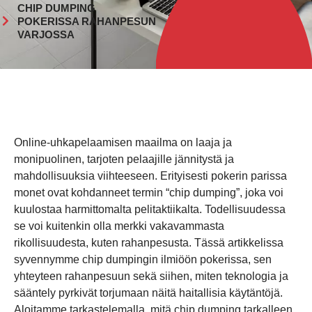
CHIP DUMPING
POKERISSA RAHANPESUN
VARJOSSA
Online-uhkapelaamisen maailma on laaja ja
monipuolinen, tarjoten pelaajille jännitystä ja
mahdollisuuksia viihteeseen. Erityisesti pokerin parissa
monet ovat kohdanneet termin “chip dumping”, joka voi
kuulostaa harmittomalta pelitaktiikalta. Todellisuudessa
se voi kuitenkin olla merkki vakavammasta
rikollisuudesta, kuten rahanpesusta. Tässä artikkelissa
syvennymme chip dumpingin ilmiöön pokerissa, sen
yhteyteen rahanpesuun sekä siihen, miten teknologia ja
sääntely pyrkivät torjumaan näitä haitallisia käytäntöjä.
Aloitamme tarkastelemalla, mitä chip dumping tarkalleen