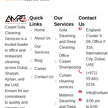
Quick
Our
Contact
Links
Services
Us
Carpet Sofa
Home
Sofa
England
Cleaning
Steaming
Cluster X-
About Us
Services is a
and Deep
09, Office #
trusted leader
Our
Cleaning
316,
in office and
Services
International
Office
restaurant
City, Dubai,
Blog
Carpet
cleaning
UAE
Shampooing
across Dubai,
Career
(+971)
Sharjah,
Curtain
Contact Us
55-661-
Ajman, and
cleaning
0234
the UAE.
services
Known for our
info@sofaan
Mattress
commitment
Steaming
9:00 am
to quality and
and Deep
to 6:00