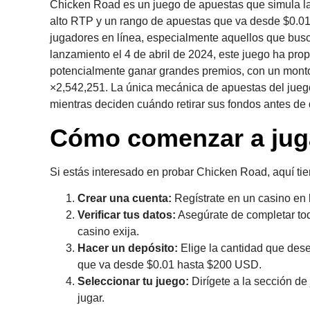
Chicken Road es un juego de apuestas que simula la 
alto RTP y un rango de apuestas que va desde $0.01
jugadores en línea, especialmente aquellos que bus
lanzamiento el 4 de abril de 2024, este juego ha pro
potencialmente ganar grandes premios, con un mont
×2,542,251. La única mecánica de apuestas del juego
mientras deciden cuándo retirar sus fondos antes de qu
Cómo comenzar a jug
Si estás interesado en probar Chicken Road, aquí ti
Crear una cuenta:
Regístrate en un casino en 
Verificar tus datos:
Asegúrate de completar todo
casino exija.
Hacer un depósito:
Elige la cantidad que desea
que va desde $0.01 hasta $200 USD.
Seleccionar tu juego:
Dirígete a la sección d
jugar.