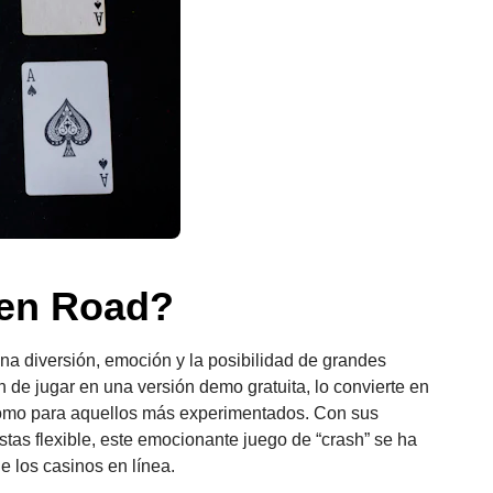
ken Road?
a diversión, emoción y la posibilidad de grandes
de jugar en una versión demo gratuita, lo convierte en
como para aquellos más experimentados. Con sus
stas flexible, este emocionante juego de “crash” se ha
 los casinos en línea.