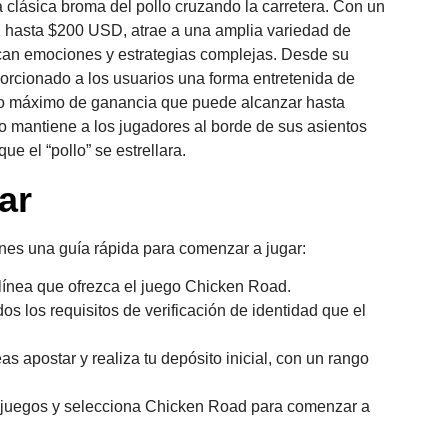
clásica broma del pollo cruzando la carretera. Con un
 hasta $200 USD, atrae a una amplia variedad de
can emociones y estrategias complejas. Desde su
porcionado a los usuarios una forma entretenida de
o máximo de ganancia que puede alcanzar hasta
 mantiene a los jugadores al borde de sus asientos
e el “pollo” se estrellara.
ar
enes una guía rápida para comenzar a jugar:
línea que ofrezca el juego Chicken Road.
s los requisitos de verificación de identidad que el
s apostar y realiza tu depósito inicial, con un rango
e juegos y selecciona Chicken Road para comenzar a