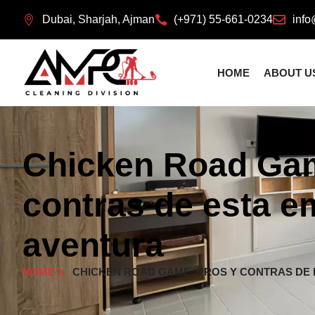
Dubai, Sharjah, Ajman
(+971) 55-661-0234
info
HOME
ABOUT U
Chicken Road Gam
contras de esta 
aventura
HOME
CHICKEN ROAD GAME: PROS Y CONTRAS DE