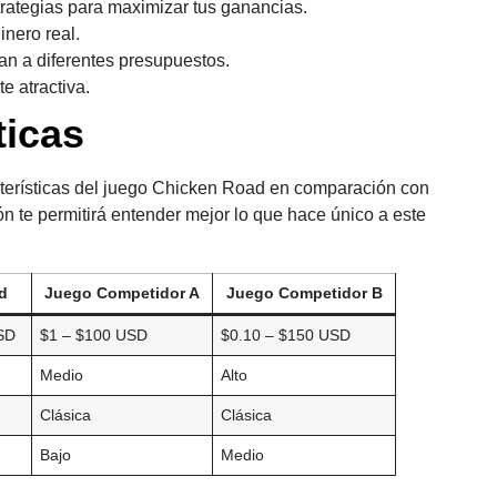
trategias para maximizar tus ganancias.
inero real.
n a diferentes presupuestos.
e atractiva.
ticas
acterísticas del juego Chicken Road en comparación con
n te permitirá entender mejor lo que hace único a este
d
Juego Competidor A
Juego Competidor B
SD
$1 – $100 USD
$0.10 – $150 USD
Medio
Alto
Clásica
Clásica
Bajo
Medio