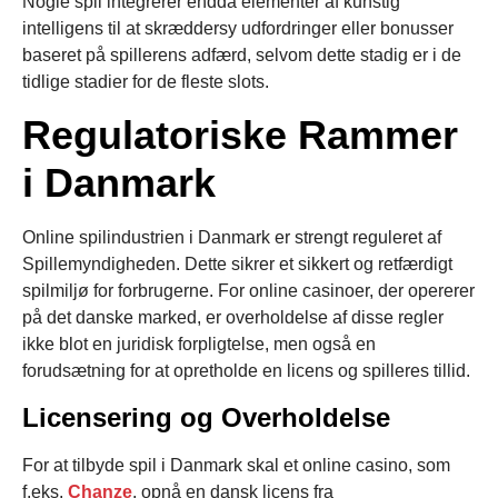
Nogle spil integrerer endda elementer af kunstig
intelligens til at skræddersy udfordringer eller bonusser
baseret på spillerens adfærd, selvom dette stadig er i de
tidlige stadier for de fleste slots.
Regulatoriske Rammer
i Danmark
Online spilindustrien i Danmark er strengt reguleret af
Spillemyndigheden. Dette sikrer et sikkert og retfærdigt
spilmiljø for forbrugerne. For online casinoer, der opererer
på det danske marked, er overholdelse af disse regler
ikke blot en juridisk forpligtelse, men også en
forudsætning for at opretholde en licens og spilleres tillid.
Licensering og Overholdelse
For at tilbyde spil i Danmark skal et online casino, som
f.eks.
Chanze
, opnå en dansk licens fra