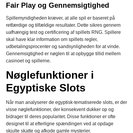
Fair Play og Gennemsigtighed
Spillemyndigheden kræver, at alle spil er baseret på
retfærdige og tilfældige resultater. Dette sikres gennem
uafhængig test og certificering af spillets RNG. Spillere
skal have klar information om spillets regler,
udbetalingsprocenter og sandsynligheden for at vinde.
Gennemsigtighed er nøglen til at opbygge tillid mellem
casinoet og spillerne.
Nøglefunktioner i
Egyptiske Slots
Når man analyserer de egyptisk-tematiserede slots, er der
visse nøglefunktioner, der konsekvent dukker op og
bidrager til deres popularitet. Disse funktioner er ofte
designet til at efterligne spændingen ved at opdage
skjulte skatte og afkode gamle mysterier.