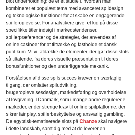
blot underholdning; de er et studie i, hvordan man
kombinerer et populært tema med avanceret spildesign
og teknologiske funktioner for at skabe en engagerende
spilleroplevelse. For analytikere giver et kig på disse
specifikke titler indsigt i markedstendenser,
spillerpræferencer og de strategier, der anvendes af
online casinoer for at tiltrække og fastholde et dansk
publikum. Vi vil afdække de elementer, der gør disse slots
så tiltalende, fra deres visuelle præsentation til deres
bonusfunktioner og den underliggende mekanik.
Forståelsen af disse spils succes kræver en tværfaglig
tilgang, der omfatter spiludvikling,
brugeroplevelsesdesign, markedsføring og overholdelse
af lovgivning. I Danmark, som i mange andre regulerede
markeder, er der strenge krav til online spilplatforme, der
sikrer fair play, spillerbeskyttelse og ansvarlig gambling.
De egyptisk-tematiserede slots på
Chanze
skal navigere
i dette landskab, samtidig med at de leverer en