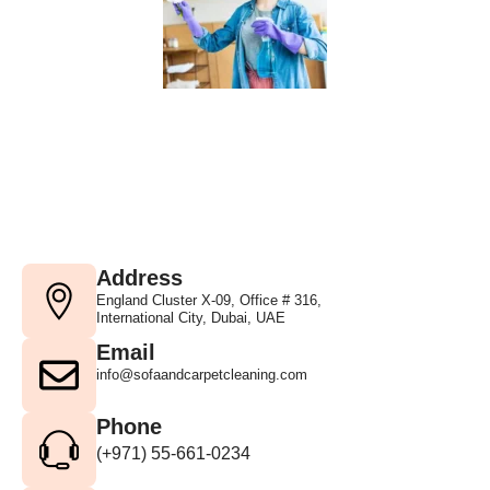
Address
England Cluster X-09, Office # 316,
International City, Dubai, UAE
Email
info@sofaandcarpetcleaning.com
Phone
(+971) 55-661-0234