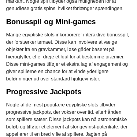
markant. Nogle spil tilbyder også muligheden for at
genudløse gratis spins, hvilket forlænger spændingen.
Bonusspil og Mini-games
Mange egyptiske slots inkorporerer interaktive bonusspil,
der forstærker temaet. Disse kan involvere at vælge
objekter fra en gravkammer, løse gåder baseret på
hieroglyffer, eller dreje et hjul for at bestemme præmier.
Disse mini-games tilføjer et ekstra lag af engagement og
giver spillerne en chance for at vinde yderligere
belønninger ud over standard hjulgevinster.
Progressive Jackpots
Nogle af de mest populære egyptiske slots tilbyder
progressive jackpots, der vokser over tid, efterhånden
som spillere satser. Disse jackpots kan nå astronomiske
beløb og tilføjer et element af stor gevinst-potentiale, der
appellerer til en bred vifte af spillere. Jagten på