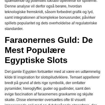
spændende og potentielt lukrativ oplevelse for spillerne.
Denne analyse vil derfor også berøre, hvordan
teknologiske fremskridt, såsom forbedret grafik og lyd,
samt integrationen af komplekse bonusrunder, påvirker
spillets popularitet og dets overholdelse af regulatoriske
standarder.
Faraonernes Guld: De
Mest Populære
Egyptiske Slots
Det gamle Egypten fortsætter med at være en udtømmelig
kilde til inspiration for slotspiludviklere. Temaet appellerer
bredt på grund af dets rige symbolik, der omfatter
pyramider, hieroglyffer, guder og gudinder, samt den
evige fascination af faraonernes gravkamre og skjulte
skatte. Disse elementer oversættes ofte til visuelt