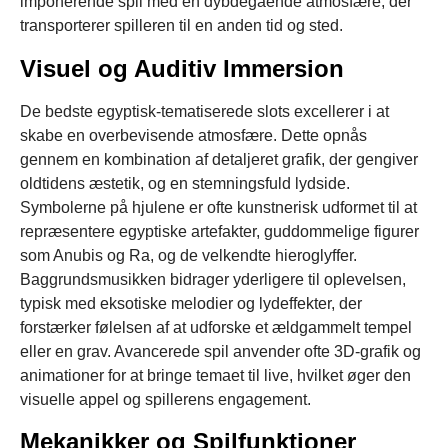
imponerende spil med en dybdegående atmosfære, der
transporterer spilleren til en anden tid og sted.
Visuel og Auditiv Immersion
De bedste egyptisk-tematiserede slots excellerer i at
skabe en overbevisende atmosfære. Dette opnås
gennem en kombination af detaljeret grafik, der gengiver
oldtidens æstetik, og en stemningsfuld lydside.
Symbolerne på hjulene er ofte kunstnerisk udformet til at
repræsentere egyptiske artefakter, guddommelige figurer
som Anubis og Ra, og de velkendte hieroglyffer.
Baggrundsmusikken bidrager yderligere til oplevelsen,
typisk med eksotiske melodier og lydeffekter, der
forstærker følelsen af at udforske et ældgammelt tempel
eller en grav. Avancerede spil anvender ofte 3D-grafik og
animationer for at bringe temaet til live, hvilket øger den
visuelle appel og spillerens engagement.
Mekanikker og Spilfunktioner