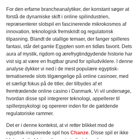
For den erfarne brancheanalytiker, der konstant søger at
forstå de dynamiske skift i online spilindustrien,
repræsenterer slotspil en fascinerende mikrokosmos af
innovation, teknologisk fremskridt og regulatorisk
tilpasning. Blandt de utallige temaer, der fanger spilleres
fantasi, står det gamle Egypten som en tidløs favorit. Dets
aura af mystik, rigdom og ærefrygtindgydende historie har
vist sig at være en frugtbar grund for spiludviklere. I denne
analyse dykker vi ned i de mest populære egyptisk-
tematiserede slots tilgængelige på online casinoer, med
et særligt fokus på de titler, der tilbydes af et
fremtrædende online casino i Danmark. Vi vil undersøge,
hvordan disse spil integrerer teknologi, appellerer til
spillerpsykologi og opererer inden for de gældende
regulatoriske rammer.
Det er i denne kontekst, at vi retter blikket mod de
egyptisk-inspirerede spil hos
Chanze
. Disse spil er ikke