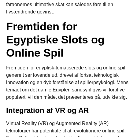
faraonernes ultimative skat kan således føre til en
livsændrende gevinst.
Fremtiden for
Egyptiske Slots og
Online Spil
Fremtiden for egyptisk-tematiserede slots og online spil
generelt ser lovende ud, drevet af fortsat teknologisk
innovation og en dyb forståelse af spillerpsykologi. Mens
temaet om det gamle Egypten sandsynligvis vil forblive
populært, vil den måde, det præsenteres på, udvikle sig.
Integration af VR og AR
Virtual Reality (VR) og Augmented Reality (AR)
teknologier har potentiale til at revolutionere online spil.