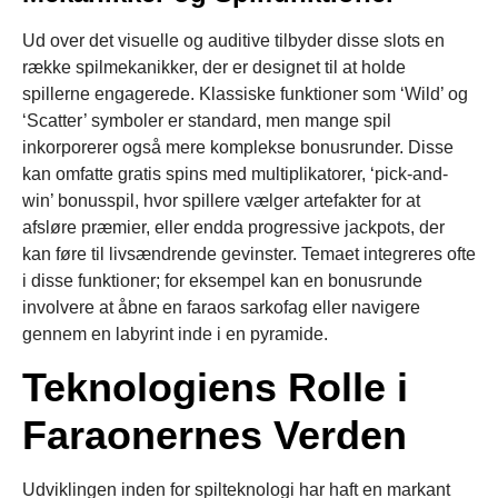
Ud over det visuelle og auditive tilbyder disse slots en
række spilmekanikker, der er designet til at holde
spillerne engagerede. Klassiske funktioner som ‘Wild’ og
‘Scatter’ symboler er standard, men mange spil
inkorporerer også mere komplekse bonusrunder. Disse
kan omfatte gratis spins med multiplikatorer, ‘pick-and-
win’ bonusspil, hvor spillere vælger artefakter for at
afsløre præmier, eller endda progressive jackpots, der
kan føre til livsændrende gevinster. Temaet integreres ofte
i disse funktioner; for eksempel kan en bonusrunde
involvere at åbne en faraos sarkofag eller navigere
gennem en labyrint inde i en pyramide.
Teknologiens Rolle i
Faraonernes Verden
Udviklingen inden for spilteknologi har haft en markant