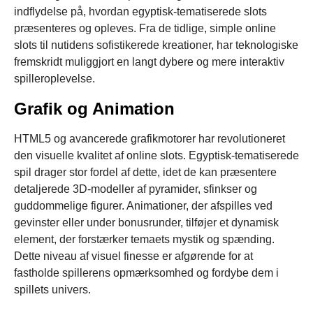
indflydelse på, hvordan egyptisk-tematiserede slots
præsenteres og opleves. Fra de tidlige, simple online
slots til nutidens sofistikerede kreationer, har teknologiske
fremskridt muliggjort en langt dybere og mere interaktiv
spilleroplevelse.
Grafik og Animation
HTML5 og avancerede grafikmotorer har revolutioneret
den visuelle kvalitet af online slots. Egyptisk-tematiserede
spil drager stor fordel af dette, idet de kan præsentere
detaljerede 3D-modeller af pyramider, sfinkser og
guddommelige figurer. Animationer, der afspilles ved
gevinster eller under bonusrunder, tilføjer et dynamisk
element, der forstærker temaets mystik og spænding.
Dette niveau af visuel finesse er afgørende for at
fastholde spillerens opmærksomhed og fordybe dem i
spillets univers.