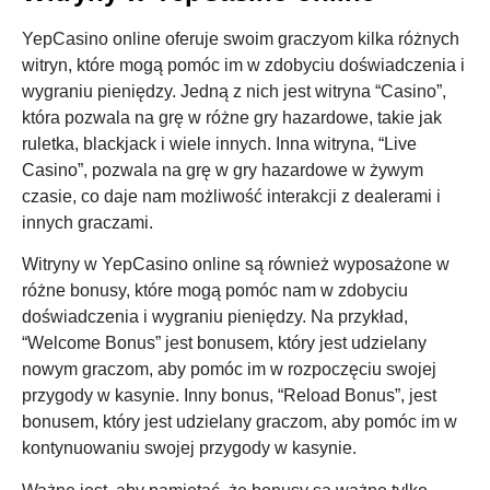
YepCasino online oferuje swoim graczyom kilka różnych
witryn, które mogą pomóc im w zdobyciu doświadczenia i
wygraniu pieniędzy. Jedną z nich jest witryna “Casino”,
która pozwala na grę w różne gry hazardowe, takie jak
ruletka, blackjack i wiele innych. Inna witryna, “Live
Casino”, pozwala na grę w gry hazardowe w żywym
czasie, co daje nam możliwość interakcji z dealerami i
innych graczami.
Witryny w YepCasino online są również wyposażone w
różne bonusy, które mogą pomóc nam w zdobyciu
doświadczenia i wygraniu pieniędzy. Na przykład,
“Welcome Bonus” jest bonusem, który jest udzielany
nowym graczom, aby pomóc im w rozpoczęciu swojej
przygody w kasynie. Inny bonus, “Reload Bonus”, jest
bonusem, który jest udzielany graczom, aby pomóc im w
kontynuowaniu swojej przygody w kasynie.