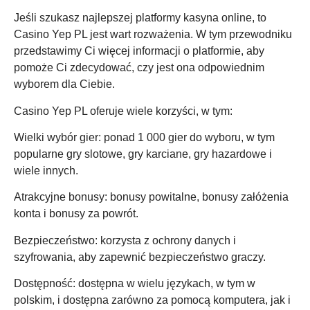
Jeśli szukasz najlepszej platformy kasyna online, to
Casino Yep PL jest wart rozważenia. W tym przewodniku
przedstawimy Ci więcej informacji o platformie, aby
pomoże Ci zdecydować, czy jest ona odpowiednim
wyborem dla Ciebie.
Casino Yep PL oferuje wiele korzyści, w tym:
Wielki wybór gier: ponad 1 000 gier do wyboru, w tym
popularne gry slotowe, gry karciane, gry hazardowe i
wiele innych.
Atrakcyjne bonusy: bonusy powitalne, bonusy załóżenia
konta i bonusy za powrót.
Bezpieczeństwo: korzysta z ochrony danych i
szyfrowania, aby zapewnić bezpieczeństwo graczy.
Dostępność: dostępna w wielu językach, w tym w
polskim, i dostępna zarówno za pomocą komputera, jak i