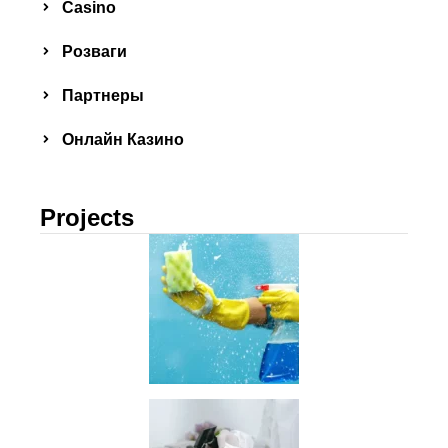
Сasino
Розваги
Партнеры
Онлайн Казино
Projects