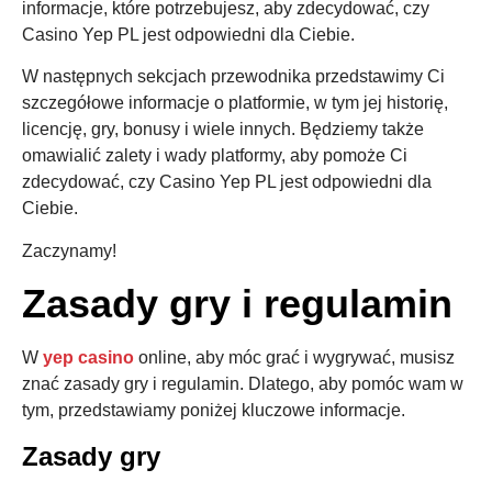
informacje, które potrzebujesz, aby zdecydować, czy
Casino Yep PL jest odpowiedni dla Ciebie.
W następnych sekcjach przewodnika przedstawimy Ci
szczegółowe informacje o platformie, w tym jej historię,
licencję, gry, bonusy i wiele innych. Będziemy także
omawialić zalety i wady platformy, aby pomoże Ci
zdecydować, czy Casino Yep PL jest odpowiedni dla
Ciebie.
Zaczynamy!
Zasady gry i regulamin
W
yep casino
online, aby móc grać i wygrywać, musisz
znać zasady gry i regulamin. Dlatego, aby pomóc wam w
tym, przedstawiamy poniżej kluczowe informacje.
Zasady gry