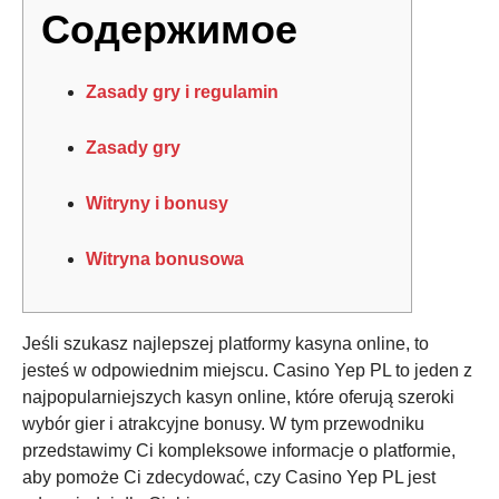
Содержимое
Zasady gry i regulamin
Zasady gry
Witryny i bonusy
Witryna bonusowa
Jeśli szukasz najlepszej platformy kasyna online, to
jesteś w odpowiednim miejscu. Casino Yep PL to jeden z
najpopularniejszych kasyn online, które oferują szeroki
wybór gier i atrakcyjne bonusy. W tym przewodniku
przedstawimy Ci kompleksowe informacje o platformie,
aby pomoże Ci zdecydować, czy Casino Yep PL jest