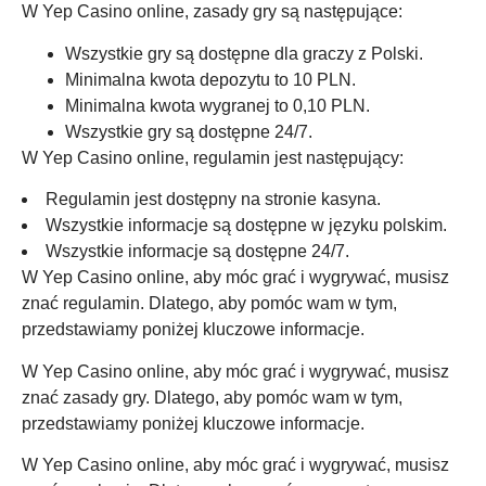
W Yep Casino online, zasady gry są następujące:
Wszystkie gry są dostępne dla graczy z Polski.
Minimalna kwota depozytu to 10 PLN.
Minimalna kwota wygranej to 0,10 PLN.
Wszystkie gry są dostępne 24/7.
W Yep Casino online, regulamin jest następujący:
Regulamin jest dostępny na stronie kasyna.
Wszystkie informacje są dostępne w języku polskim.
Wszystkie informacje są dostępne 24/7.
W Yep Casino online, aby móc grać i wygrywać, musisz
znać regulamin. Dlatego, aby pomóc wam w tym,
przedstawiamy poniżej kluczowe informacje.
W Yep Casino online, aby móc grać i wygrywać, musisz
znać zasady gry. Dlatego, aby pomóc wam w tym,
przedstawiamy poniżej kluczowe informacje.
W Yep Casino online, aby móc grać i wygrywać, musisz