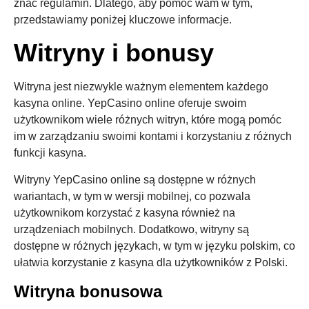
znać regulamin. Dlatego, aby pomóc wam w tym,
przedstawiamy poniżej kluczowe informacje.
Witryny i bonusy
Witryna jest niezwykle ważnym elementem każdego
kasyna online. YepCasino online oferuje swoim
użytkownikom wiele różnych witryn, które mogą pomóc
im w zarządzaniu swoimi kontami i korzystaniu z różnych
funkcji kasyna.
Witryny YepCasino online są dostępne w różnych
wariantach, w tym w wersji mobilnej, co pozwala
użytkownikom korzystać z kasyna również na
urządzeniach mobilnych. Dodatkowo, witryny są
dostępne w różnych językach, w tym w języku polskim, co
ułatwia korzystanie z kasyna dla użytkowników z Polski.
Witryna bonusowa