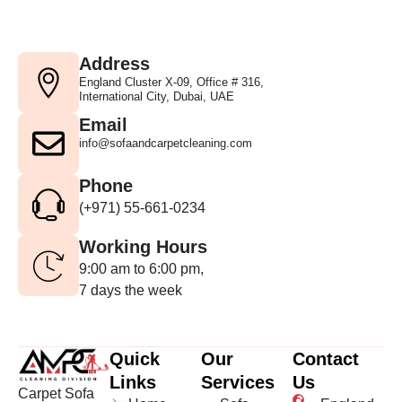
Address
England Cluster X-09, Office # 316,
International City, Dubai, UAE
Email
info@sofaandcarpetcleaning.com
Phone
(+971) 55-661-0234
Working Hours
9:00 am to 6:00 pm,
7 days the week
Quick
Our
Contact
Links
Services
Us
Carpet Sofa