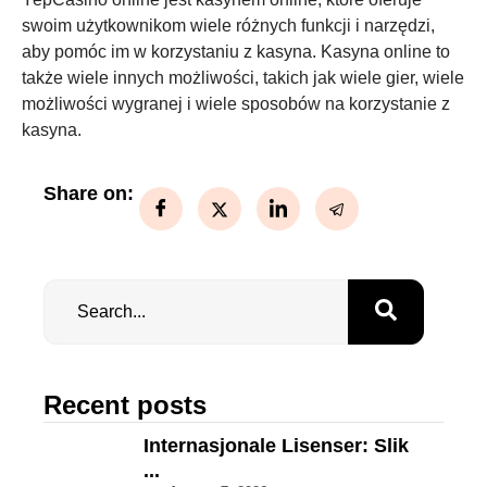
swoim użytkownikom wiele różnych funkcji i narzędzi,
aby pomóc im w korzystaniu z kasyna. Kasyna online to
także wiele innych możliwości, takich jak wiele gier, wiele
możliwości wygranej i wiele sposobów na korzystanie z
kasyna.
Share on:
Recent posts
Internasjonale Lisenser: Slik
...