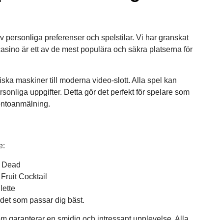
av personliga preferenser och spelstilar. Vi har granskat
tcasino är ett av de mest populära och säkra platserna för
ska maskiner till moderna video-slott. Alla spel kan
rsonliga uppgifter. Detta gör det perfekt för spelare som
kontoanmälning.
e:
f Dead
Fruit Cocktail
lette
a det som passar dig bäst.
m garanterar en smidig och intressant upplevelse. Alla