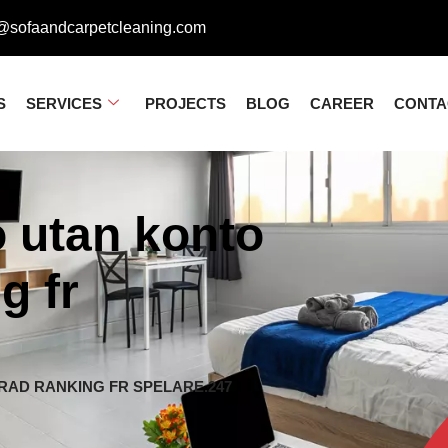
@sofaandcarpetcleaning.com
S
SERVICES
PROJECTS
BLOG
CAREER
CONTA
o utan konto
g fr
RAD RANKING FR SPELARE.247