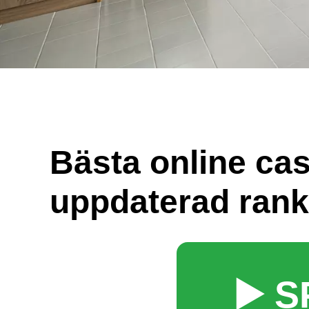
Bästa online cas
uppdaterad rank
▶️ 