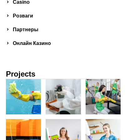
Сasino
Розваги
Партнеры
Онлайн Казино
Projects