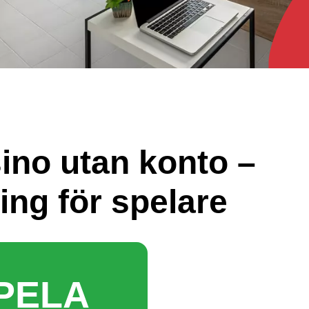
ino utan konto –
ing för spelare
SPELA