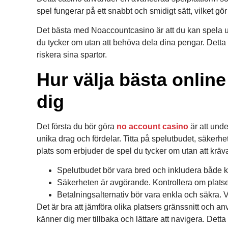
spel fungerar på ett snabbt och smidigt sätt, vilket gö
Det bästa med Noaccountcasino är att du kan spela ut
du tycker om utan att behöva dela dina pengar. Detta g
riskera sina spartor.
Hur välja bästa online
dig
Det första du bör göra
no account casino
är att unde
unika drag och fördelar. Titta på spelutbudet, säkerhet 
plats som erbjuder de spel du tycker om utan att kräva
Spelutbudet bör vara bred och inkludera både 
Säkerheten är avgörande. Kontrollera om platsen
Betalningsalternativ bör vara enkla och säkra. Vi
Det är bra att jämföra olika platsers gränssnitt och a
känner dig mer tillbaka och lättare att navigera. Detta