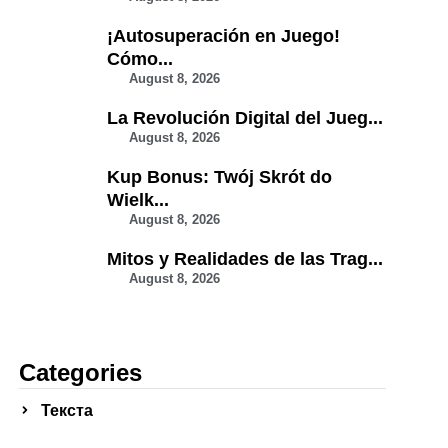
¡Autosuperación en Juego!
Cómo...
August 8, 2026
La Revolución Digital del Jueg...
August 8, 2026
Kup Bonus: Twój Skrót do
Wielk...
August 8, 2026
Mitos y Realidades de las Trag...
August 8, 2026
Categories
Текста