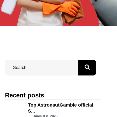
Recent posts
Top AstronautGamble official
S...
August 8, 2026