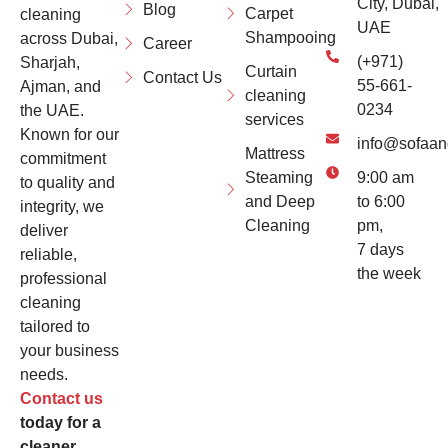
City, Dubai,
Blog
Carpet
cleaning
UAE
Shampooing
across Dubai,
Career
(+971)
Sharjah,
Curtain
Contact Us
55-661-
Ajman, and
cleaning
0234
the UAE.
services
Known for our
info@sofaan
Mattress
commitment
Steaming
9:00 am
to quality and
and Deep
to 6:00
integrity, we
Cleaning
pm,
deliver
7 days
reliable,
the week
professional
cleaning
tailored to
your business
needs.
Contact us
today for a
cleaner,