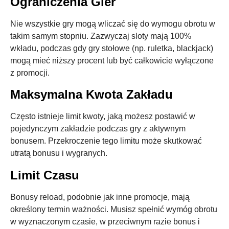
Ograniczenia Gier
Nie wszystkie gry mogą wliczać się do wymogu obrotu w
takim samym stopniu. Zazwyczaj sloty mają 100%
wkładu, podczas gdy gry stołowe (np. ruletka, blackjack)
mogą mieć niższy procent lub być całkowicie wyłączone
z promocji.
Maksymalna Kwota Zakładu
Często istnieje limit kwoty, jaką możesz postawić w
pojedynczym zakładzie podczas gry z aktywnym
bonusem. Przekroczenie tego limitu może skutkować
utratą bonusu i wygranych.
Limit Czasu
Bonusy reload, podobnie jak inne promocje, mają
określony termin ważności. Musisz spełnić wymóg obrotu
w wyznaczonym czasie, w przeciwnym razie bonus i