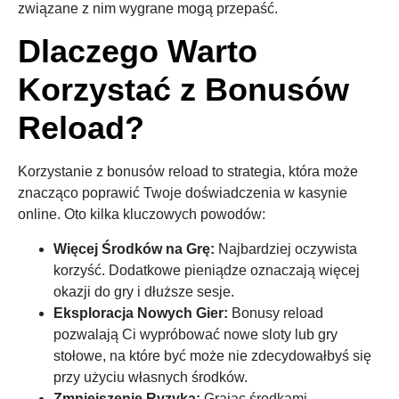
związane z nim wygrane mogą przepaść.
Dlaczego Warto
Korzystać z Bonusów
Reload?
Korzystanie z bonusów reload to strategia, która może
znacząco poprawić Twoje doświadczenia w kasynie
online. Oto kilka kluczowych powodów:
Więcej Środków na Grę:
Najbardziej oczywista
korzyść. Dodatkowe pieniądze oznaczają więcej
okazji do gry i dłuższe sesje.
Eksploracja Nowych Gier:
Bonusy reload
pozwalają Ci wypróbować nowe sloty lub gry
stołowe, na które być może nie zdecydowałbyś się
przy użyciu własnych środków.
Zmniejszenie Ryzyka:
Grając środkami