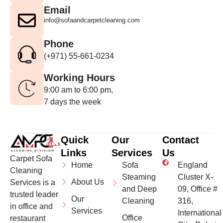
Email
info@sofaandcarpetcleaning.com
Phone
(+971) 55-661-0234
Working Hours
9:00 am to 6:00 pm,
7 days the week
Quick
Our
Contact
Links
Services
Us
Carpet Sofa
Home
Sofa
England
Cleaning
Steaming
Cluster X-
About Us
Services is a
and Deep
09, Office #
trusted leader
Our
Cleaning
316,
in office and
Services
International
Office
restaurant