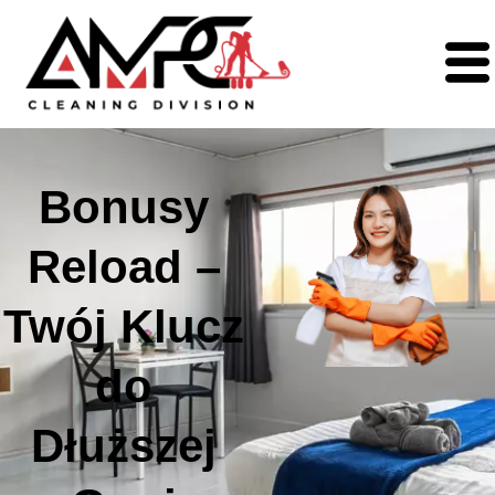
Bonusy
Reload –
Twój Klucz
do
Dłuższej