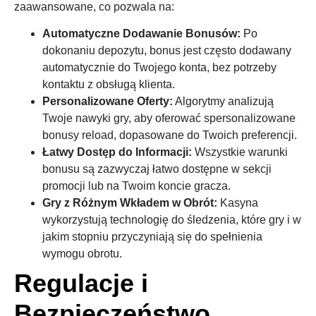
zaawansowane, co pozwala na:
Automatyczne Dodawanie Bonusów:
Po
dokonaniu depozytu, bonus jest często dodawany
automatycznie do Twojego konta, bez potrzeby
kontaktu z obsługą klienta.
Personalizowane Oferty:
Algorytmy analizują
Twoje nawyki gry, aby oferować spersonalizowane
bonusy reload, dopasowane do Twoich preferencji.
Łatwy Dostęp do Informacji:
Wszystkie warunki
bonusu są zazwyczaj łatwo dostępne w sekcji
promocji lub na Twoim koncie gracza.
Gry z Różnym Wkładem w Obrót:
Kasyna
wykorzystują technologię do śledzenia, które gry i w
jakim stopniu przyczyniają się do spełnienia
wymogu obrotu.
Regulacje i
Bezpieczeństwo