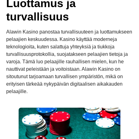
Luottamus ja
turvallisuus
Alawin Kasino panostaa turvallisuuteen ja luottamukseen
pelaajien keskuudessa. Kasino käyttää moderneja
teknologioita, kuten salattuja yhteyksiä ja tiukkoja
turvallisuusprotokollia, suojatakseen pelaajien tietoja ja
varoja. Tämä luo pelaajille rauhallisen mielen, kun he
nauttivat peleistään ja voitoistaan. Alawin Kasino on
sitoutunut tarjoamaan turvallisen ympäristön, mikä on
erityisen tärkeää nykypäivän digitaalisen aikakauden
pelaajille.