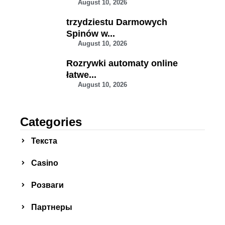
August 10, 2026
trzydziestu Darmowych
Spinów w...
August 10, 2026
Rozrywki automaty online
łatwe...
August 10, 2026
Categories
Текста
Сasino
Розваги
Партнеры