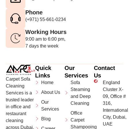
Phone
(+971) 55-661-0234
Working Hours
9:00 am to 6:00 pm,
7 days the week
Quick
Our
Contact
Links
Services
Us
Carpet Sofa
Home
Sofa
England
Cleaning
Steaming
Cluster X-
About Us
Services is a
and Deep
09, Office #
trusted leader
Our
Cleaning
316,
in office and
Services
International
Office
restaurant
City, Dubai,
Blog
Carpet
cleaning
UAE
Shampooing
across Dubai,
Career