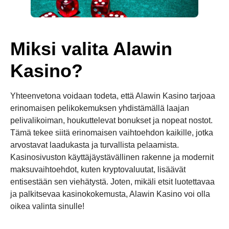
Miksi valita Alawin
Kasino?
Yhteenvetona voidaan todeta, että Alawin Kasino tarjoaa
erinomaisen pelikokemuksen yhdistämällä laajan
pelivalikoiman, houkuttelevat bonukset ja nopeat nostot.
Tämä tekee siitä erinomaisen vaihtoehdon kaikille, jotka
arvostavat laadukasta ja turvallista pelaamista.
Kasinosivuston käyttäjäystävällinen rakenne ja modernit
maksuvaihtoehdot, kuten kryptovaluutat, lisäävät
entisestään sen viehätystä. Joten, mikäli etsit luotettavaa
ja palkitsevaa kasinokokemusta, Alawin Kasino voi olla
oikea valinta sinulle!