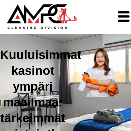
Kuuluisimmat
kasinot
ympäri
maailmaa:
tärkeimmät