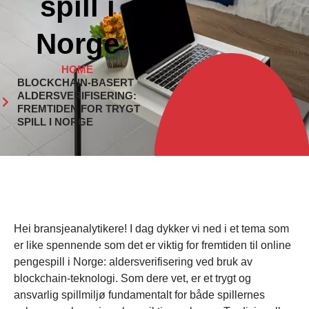
spill i
Norge
HOME
BLOCKCHAIN-BASERT
ALDERSVERIFISERING:
FREMTIDEN FOR TRYGT
SPILL I NORGE
Hei bransjeanalytikere! I dag dykker vi ned i et tema som
er like spennende som det er viktig for fremtiden til online
pengespill i Norge: aldersverifisering ved bruk av
blockchain-teknologi. Som dere vet, er et trygt og
ansvarlig spillmiljø fundamentalt for både spillernes