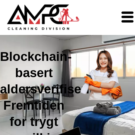
Blockchain-
basert
aldersverifisering:
Fremtiden
for trygt