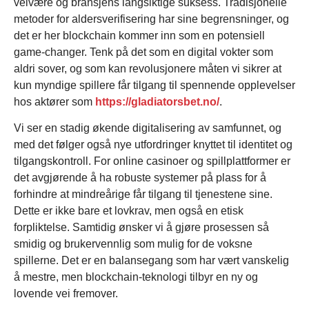
velvære og bransjens langsiktige suksess. Tradisjonelle
metoder for aldersverifisering har sine begrensninger, og
det er her blockchain kommer inn som en potensiell
game-changer. Tenk på det som en digital vokter som
aldri sover, og som kan revolusjonere måten vi sikrer at
kun myndige spillere får tilgang til spennende opplevelser
hos aktører som
https://gladiatorsbet.no/
.
Vi ser en stadig økende digitalisering av samfunnet, og
med det følger også nye utfordringer knyttet til identitet og
tilgangskontroll. For online casinoer og spillplattformer er
det avgjørende å ha robuste systemer på plass for å
forhindre at mindreårige får tilgang til tjenestene sine.
Dette er ikke bare et lovkrav, men også en etisk
forpliktelse. Samtidig ønsker vi å gjøre prosessen så
smidig og brukervennlig som mulig for de voksne
spillerne. Det er en balansegang som har vært vanskelig
å mestre, men blockchain-teknologi tilbyr en ny og
lovende vei fremover.