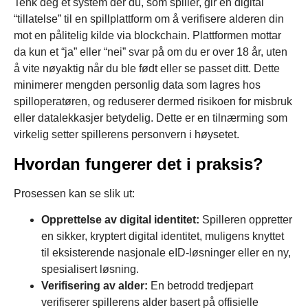
Tenk deg et system der du, som spiller, gir en digital
“tillatelse” til en spillplattform om å verifisere alderen din
mot en pålitelig kilde via blockchain. Plattformen mottar
da kun et “ja” eller “nei” svar på om du er over 18 år, uten
å vite nøyaktig når du ble født eller se passet ditt. Dette
minimerer mengden personlig data som lagres hos
spilloperatøren, og reduserer dermed risikoen for misbruk
eller datalekkasjer betydelig. Dette er en tilnærming som
virkelig setter spillerens personvern i høysetet.
Hvordan fungerer det i praksis?
Prosessen kan se slik ut:
Opprettelse av digital identitet:
Spilleren oppretter
en sikker, kryptert digital identitet, muligens knyttet
til eksisterende nasjonale eID-løsninger eller en ny,
spesialisert løsning.
Verifisering av alder:
En betrodd tredjepart
verifiserer spillerens alder basert på offisielle