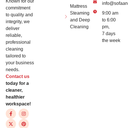
Known for our
info@sofaan
Mattress
commitment
Steaming
9:00 am
to quality and
and Deep
to 6:00
integrity, we
Cleaning
pm,
deliver
7 days
reliable,
the week
professional
cleaning
tailored to
your business
needs.
Contact us
today for a
cleaner,
healthier
workspace!