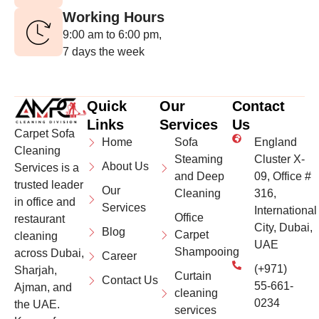
Working Hours
9:00 am to 6:00 pm,
7 days the week
Quick
Our
Contact
Links
Services
Us
Carpet Sofa
Home
Sofa
England
Cleaning
Steaming
Cluster X-
About Us
Services is a
and Deep
09, Office #
trusted leader
Our
Cleaning
316,
in office and
Services
International
Office
restaurant
City, Dubai,
Blog
Carpet
cleaning
UAE
Shampooing
across Dubai,
Career
(+971)
Sharjah,
Curtain
Contact Us
55-661-
Ajman, and
cleaning
0234
the UAE.
services