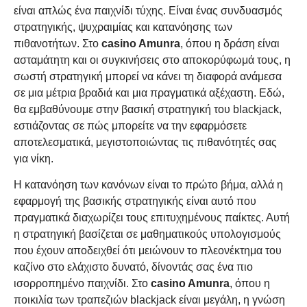
είναι απλώς ένα παιχνίδι τύχης. Είναι ένας συνδυασμός
στρατηγικής, ψυχραιμίας και κατανόησης των
πιθανοτήτων. Στο
casino Amunra
, όπου η δράση είναι
ασταμάτητη και οι συγκινήσεις στο αποκορύφωμά τους, η
σωστή στρατηγική μπορεί να κάνει τη διαφορά ανάμεσα
σε μια μέτρια βραδιά και μια πραγματικά αξέχαστη. Εδώ,
θα εμβαθύνουμε στην βασική στρατηγική του blackjack,
εστιάζοντας σε πώς μπορείτε να την εφαρμόσετε
αποτελεσματικά, μεγιστοποιώντας τις πιθανότητές σας
για νίκη.
Η κατανόηση των κανόνων είναι το πρώτο βήμα, αλλά η
εφαρμογή της βασικής στρατηγικής είναι αυτό που
πραγματικά διαχωρίζει τους επιτυχημένους παίκτες. Αυτή
η στρατηγική βασίζεται σε μαθηματικούς υπολογισμούς
που έχουν αποδειχθεί ότι μειώνουν το πλεονέκτημα του
καζίνο στο ελάχιστο δυνατό, δίνοντάς σας ένα πιο
ισορροπημένο παιχνίδι. Στο
casino Amunra
, όπου η
ποικιλία των τραπεζιών blackjack είναι μεγάλη, η γνώση