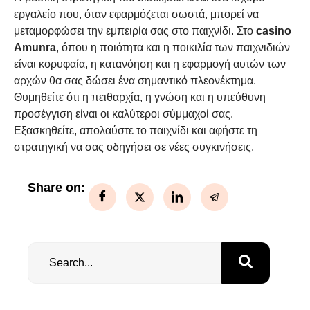
εργαλείο που, όταν εφαρμόζεται σωστά, μπορεί να
μεταμορφώσει την εμπειρία σας στο παιχνίδι. Στο
casino
Amunra
, όπου η ποιότητα και η ποικιλία των παιχνιδιών
είναι κορυφαία, η κατανόηση και η εφαρμογή αυτών των
αρχών θα σας δώσει ένα σημαντικό πλεονέκτημα.
Θυμηθείτε ότι η πειθαρχία, η γνώση και η υπεύθυνη
προσέγγιση είναι οι καλύτεροι σύμμαχοί σας.
Εξασκηθείτε, απολαύστε το παιχνίδι και αφήστε τη
στρατηγική να σας οδηγήσει σε νέες συγκινήσεις.
Share on: