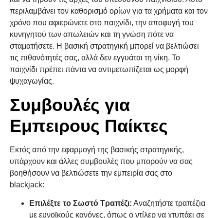
περιλαμβάνει τον καθορισμό ορίων για τα χρήματα και τον
χρόνο που αφιερώνετε στο παιχνίδι, την αποφυγή του
κυνηγητού των απωλειών και τη γνώση πότε να
σταματήσετε. Η βασική στρατηγική μπορεί να βελτιώσει
τις πιθανότητές σας, αλλά δεν εγγυάται τη νίκη. Το
παιχνίδι πρέπει πάντα να αντιμετωπίζεται ως μορφή
ψυχαγωγίας.
Συμβουλές για
Εμπειρους Παίκτες
Εκτός από την εφαρμογή της βασικής στρατηγικής,
υπάρχουν και άλλες συμβουλές που μπορούν να σας
βοηθήσουν να βελτιώσετε την εμπειρία σας στο
blackjack:
Επιλέξτε το Σωστό Τραπέζι:
Αναζητήστε τραπέζια
με ευνοϊκούς κανόνες, όπως ο ντίλερ να χτυπάει σε