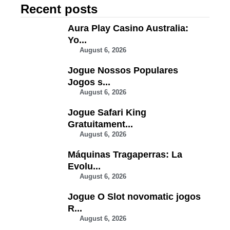
Recent posts
Aura Play Casino Australia:
Yo...
August 6, 2026
Jogue Nossos Populares
Jogos s...
August 6, 2026
Jogue Safari King
Gratuitament...
August 6, 2026
Máquinas Tragaperras: La
Evolu...
August 6, 2026
Jogue O Slot novomatic jogos
R...
August 6, 2026