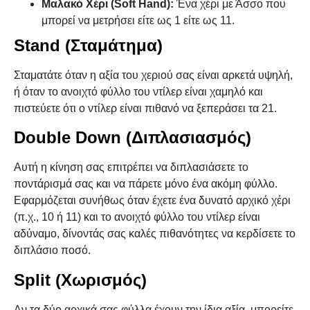
Μαλακό Χέρι (Soft Hand):
Ένα χέρι με Άσσο που
μπορεί να μετρήσει είτε ως 1 είτε ως 11.
Stand (Σταμάτημα)
Σταματάτε όταν η αξία του χεριού σας είναι αρκετά υψηλή,
ή όταν το ανοιχτό φύλλο του ντίλερ είναι χαμηλό και
πιστεύετε ότι ο ντίλερ είναι πιθανό να ξεπεράσει τα 21.
Double Down (Διπλασιασμός)
Αυτή η κίνηση σας επιτρέπει να διπλασιάσετε το
ποντάρισμά σας και να πάρετε μόνο ένα ακόμη φύλλο.
Εφαρμόζεται συνήθως όταν έχετε ένα δυνατό αρχικό χέρι
(π.χ., 10 ή 11) και το ανοιχτό φύλλο του ντίλερ είναι
αδύναμο, δίνοντάς σας καλές πιθανότητες να κερδίσετε το
διπλάσιο ποσό.
Split (Χωρισμός)
Αν τα δύο αρχικά σας φύλλα έχουν την ίδια αξία, μπορείτε