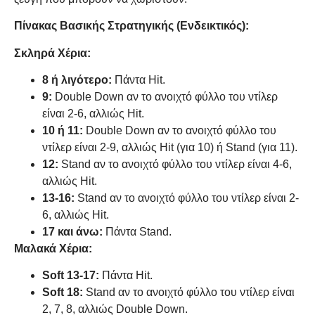
Πίνακας Βασικής Στρατηγικής (Ενδεικτικός):
Σκληρά Χέρια:
8 ή λιγότερο:
Πάντα Hit.
9:
Double Down αν το ανοιχτό φύλλο του ντίλερ
είναι 2-6, αλλιώς Hit.
10 ή 11:
Double Down αν το ανοιχτό φύλλο του
ντίλερ είναι 2-9, αλλιώς Hit (για 10) ή Stand (για 11).
12:
Stand αν το ανοιχτό φύλλο του ντίλερ είναι 4-6,
αλλιώς Hit.
13-16:
Stand αν το ανοιχτό φύλλο του ντίλερ είναι 2-
6, αλλιώς Hit.
17 και άνω:
Πάντα Stand.
Μαλακά Χέρια:
Soft 13-17:
Πάντα Hit.
Soft 18:
Stand αν το ανοιχτό φύλλο του ντίλερ είναι
2, 7, 8, αλλιώς Double Down.