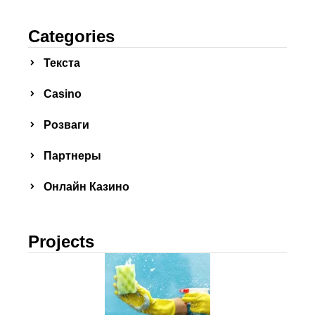
Categories
Текста
Сasino
Розваги
Партнеры
Онлайн Казино
Projects