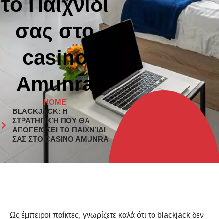
το Παιχνίδι
σας στο
casino
Amunra
HOME
BLACKJACK: Η
ΣΤΡΑΤΗΓΙΚΉ ΠΟΥ ΘΑ
ΑΠΟΓΕΙΏΣΕΙ ΤΟ ΠΑΙΧΝΊΔΙ
ΣΑΣ ΣΤΟ CASINO AMUNRA
Ως έμπειροι παίκτες, γνωρίζετε καλά ότι το blackjack δεν