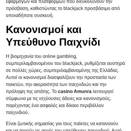
εφαρμογών και πλατφορμών που διευκολύνουν την
πρόσβαση, καθιστώντας το blackjack προσβάσιμο από
οποιαδήποτε συσκευή.
Κανονισμοί και
Υπεύθυνο Παιχνίδι
Η βιομηχανία του online gambling,
συμπεριλαμβανομένου του blackjack, ρυθμίζεται αυστηρά
σε πολλές χώρες, συμπεριλαμβανομένης της Ελλάδας.
Αυτοί οι κανονισμοί διασφαλίζουν την προστασία των
παικτών, την ακεραιότητα των παιχνιδιών και την
πρόληψη της απάτης. Το
casino Amunra
λειτουργεί
σύμφωνα με τις ισχύουσες άδειες και κανονισμούς,
παρέχοντας ένα ασφαλές και δίκαιο περιβάλλον
παιχνιδιού.
Είναι ζωτικής σημασίας για τους παίκτες να κατανοούν
και να τηρούν τις αρχές του υπεύθυνου παιχνιδιού. Αυτό