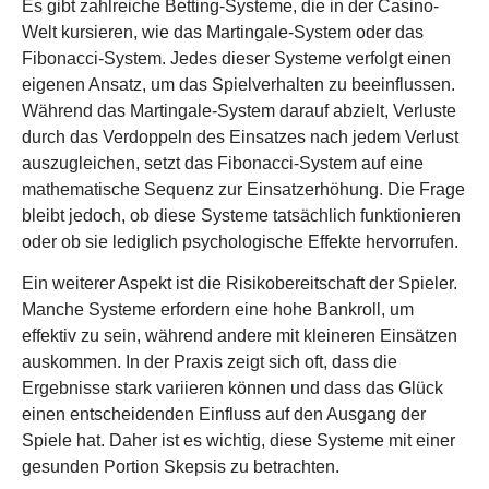
Es gibt zahlreiche Betting-Systeme, die in der Casino-
Welt kursieren, wie das Martingale-System oder das
Fibonacci-System. Jedes dieser Systeme verfolgt einen
eigenen Ansatz, um das Spielverhalten zu beeinflussen.
Während das Martingale-System darauf abzielt, Verluste
durch das Verdoppeln des Einsatzes nach jedem Verlust
auszugleichen, setzt das Fibonacci-System auf eine
mathematische Sequenz zur Einsatzerhöhung. Die Frage
bleibt jedoch, ob diese Systeme tatsächlich funktionieren
oder ob sie lediglich psychologische Effekte hervorrufen.
Ein weiterer Aspekt ist die Risikobereitschaft der Spieler.
Manche Systeme erfordern eine hohe Bankroll, um
effektiv zu sein, während andere mit kleineren Einsätzen
auskommen. In der Praxis zeigt sich oft, dass die
Ergebnisse stark variieren können und dass das Glück
einen entscheidenden Einfluss auf den Ausgang der
Spiele hat. Daher ist es wichtig, diese Systeme mit einer
gesunden Portion Skepsis zu betrachten.