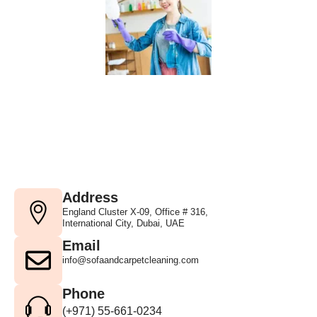
Address
England Cluster X-09, Office # 316,
International City, Dubai, UAE
Email
info@sofaandcarpetcleaning.com
Phone
(+971) 55-661-0234