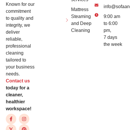
Known for our
info@sofaan
Mattress
commitment
Steaming
9:00 am
to quality and
and Deep
to 6:00
integrity, we
Cleaning
pm,
deliver
7 days
reliable,
the week
professional
cleaning
tailored to
your business
needs.
Contact us
today for a
cleaner,
healthier
workspace!