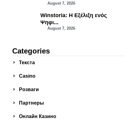
August 7, 2026
Winstoria: Η Εξέλιξη ενός
Ψηφι...
August 7, 2026
Categories
Текста
Сasino
Розваги
Партнеры
Онлайн Казино