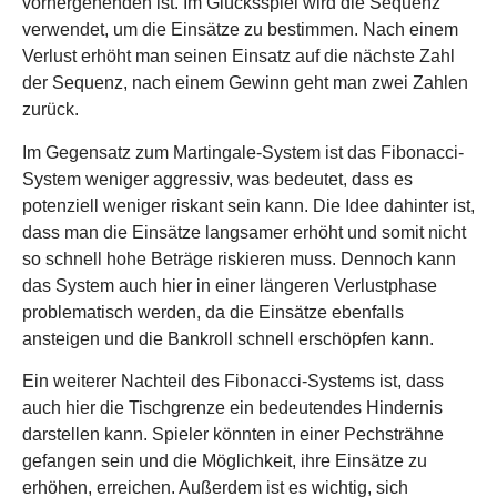
vorhergehenden ist. Im Glücksspiel wird die Sequenz
verwendet, um die Einsätze zu bestimmen. Nach einem
Verlust erhöht man seinen Einsatz auf die nächste Zahl
der Sequenz, nach einem Gewinn geht man zwei Zahlen
zurück.
Im Gegensatz zum Martingale-System ist das Fibonacci-
System weniger aggressiv, was bedeutet, dass es
potenziell weniger riskant sein kann. Die Idee dahinter ist,
dass man die Einsätze langsamer erhöht und somit nicht
so schnell hohe Beträge riskieren muss. Dennoch kann
das System auch hier in einer längeren Verlustphase
problematisch werden, da die Einsätze ebenfalls
ansteigen und die Bankroll schnell erschöpfen kann.
Ein weiterer Nachteil des Fibonacci-Systems ist, dass
auch hier die Tischgrenze ein bedeutendes Hindernis
darstellen kann. Spieler könnten in einer Pechsträhne
gefangen sein und die Möglichkeit, ihre Einsätze zu
erhöhen, erreichen. Außerdem ist es wichtig, sich