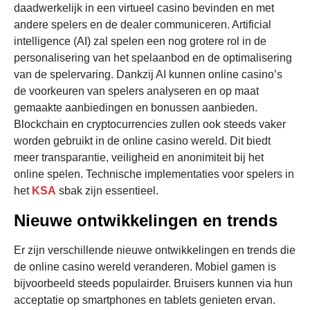
daadwerkelijk in een virtueel casino bevinden en met
andere spelers en de dealer communiceren. Artificial
intelligence (AI) zal spelen een nog grotere rol in de
personalisering van het spelaanbod en de optimalisering
van de spelervaring. Dankzij AI kunnen online casino’s
de voorkeuren van spelers analyseren en op maat
gemaakte aanbiedingen en bonussen aanbieden.
Blockchain en cryptocurrencies zullen ook steeds vaker
worden gebruikt in de online casino wereld. Dit biedt
meer transparantie, veiligheid en anonimiteit bij het
online spelen. Technische implementaties voor spelers in
het
KSA
sbak zijn essentieel.
Nieuwe ontwikkelingen en trends
Er zijn verschillende nieuwe ontwikkelingen en trends die
de online casino wereld veranderen. Mobiel gamen is
bijvoorbeeld steeds populairder. Bruisers kunnen via hun
acceptatie op smartphones en tablets genieten ervan.