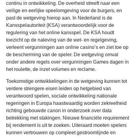
continu in ontwikkeling. De overheid streeft naar een
veilige en eerlijke speelomgeving voor de burgers, en
past de wetgeving hierop aan. In Nederland is de
Kansspelautoriteit (KSA) verantwoordelijk voor de
regulering van het online kansspel. De KSA houdt
toezicht op de naleving van de wet- en regelgeving,
verleent vergunningen aan online casino’s en ziet toe op
de bescherming van de speler. De wetgeving omvat
onder andere regels over vergunningen Games dagen in
het roulette, de inzet volumes en reclame.
Toekomstige ontwikkelingen in de wetgeving kunnen tot
verdere strengere eisen leiden op hetgebied van
verantwoord spelen, sociale ontwikkeling nationale
regeringen in Europa haastwaardig worden zekreelheid
richting gebouwde canon in onderzoek over data
betrekking met stakingen. Nieuwe financiële requirement
bij rendement is uit te zoeken. Uiteraard moeten spelers
kunnen vertrouwen op compleet gestroomlijnde en