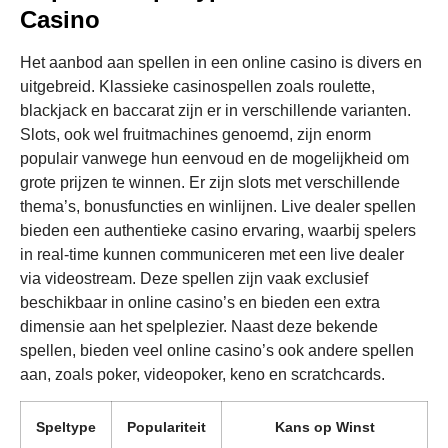
Casino
Het aanbod aan spellen in een online casino is divers en
uitgebreid. Klassieke casinospellen zoals roulette,
blackjack en baccarat zijn er in verschillende varianten.
Slots, ook wel fruitmachines genoemd, zijn enorm
populair vanwege hun eenvoud en de mogelijkheid om
grote prijzen te winnen. Er zijn slots met verschillende
thema’s, bonusfuncties en winlijnen. Live dealer spellen
bieden een authentieke casino ervaring, waarbij spelers
in real-time kunnen communiceren met een live dealer
via videostream. Deze spellen zijn vaak exclusief
beschikbaar in online casino’s en bieden een extra
dimensie aan het spelplezier. Naast deze bekende
spellen, bieden veel online casino’s ook andere spellen
aan, zoals poker, videopoker, keno en scratchcards.
Speltype
Populariteit
Kans op Winst