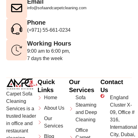
Email
info@sofaandcarpetcleaning.com
Phone
(+971) 55-661-0234
Working Hours
9:00 am to 6:00 pm,
7 days the week
Quick
Our
Contact
Links
Services
Us
Carpet Sofa
Home
Sofa
England
Cleaning
Steaming
Cluster X-
About Us
Services is a
and Deep
09, Office #
trusted leader
Our
Cleaning
316,
in office and
Services
International
Office
restaurant
City, Dubai,
Blog
Carpet