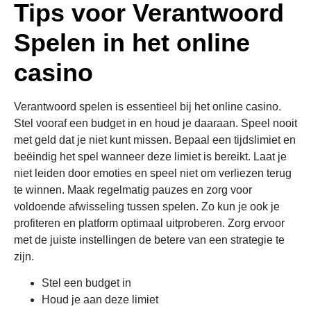
Tips voor Verantwoord
Spelen in het online
casino
Verantwoord spelen is essentieel bij het online casino.
Stel vooraf een budget in en houd je daaraan. Speel nooit
met geld dat je niet kunt missen. Bepaal een tijdslimiet en
beëindig het spel wanneer deze limiet is bereikt. Laat je
niet leiden door emoties en speel niet om verliezen terug
te winnen. Maak regelmatig pauzes en zorg voor
voldoende afwisseling tussen spelen. Zo kun je ook je
profiteren en platform optimaal uitproberen. Zorg ervoor
met de juiste instellingen de betere van een strategie te
zijn.
Stel een budget in
Houd je aan deze limiet