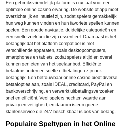
Een gebruiksvriendelijk platform is cruciaal voor een
optimale online casino ervaring. De website of app moet
overzichtelijk en intuïtief zijn, zodat spelers gemakkelijk
hun weg kunnen vinden en hun favoriete spellen kunnen
spelen. Een goede navigatie, duidelijke categorieën en
een snelle zoekfunctie zijn essentieel. Daarnaast is het
belangrijk dat het platform compatibel is met
verschillende apparaten, zoals desktopcomputers,
smartphones en tablets, zodat spelers altijd en overal
kunnen genieten van het spelaanbod. Efficiënte
betaalmethoden en snelle uitbetalingen zijn ook
belangrijk. Een betrouwbaar online casino biedt diverse
betaalopties aan, zoals iDEAL, creditcard, PayPal en
bankoverschrijving, en verwerkt uitbetalingsverzoeken
snel en efficiënt. Veel spelers hechten waarde aan
privacy en veiligheid, en daarom is een goede
klantenservice die 24/7 beschikbaar is ook van belang.
Populaire Speltypen in het Online