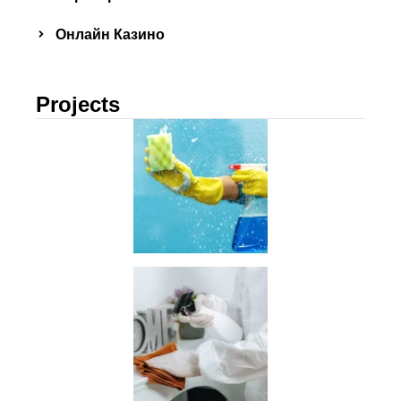
Онлайн Казино
Projects