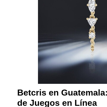
Betcris en Guatemala:
de Juegos en Línea