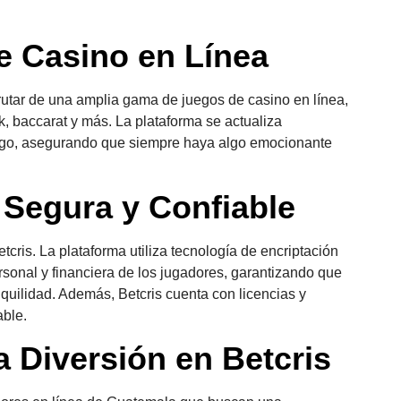
e Casino en Línea
rutar de una amplia gama de juegos de casino en línea,
, baccarat y más. La plataforma se actualiza
uego, asegurando que siempre haya algo emocionante
 Segura y Confiable
tcris. La plataforma utiliza tecnología de encriptación
rsonal y financiera de los jugadores, garantizando que
anquilidad. Además, Betcris cuenta con licencias y
able.
a Diversión en Betcris