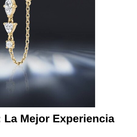
 La Mejor Experiencia