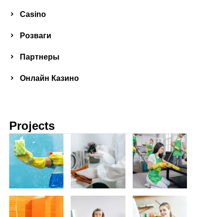
Сasino
Розваги
Партнеры
Онлайн Казино
Projects