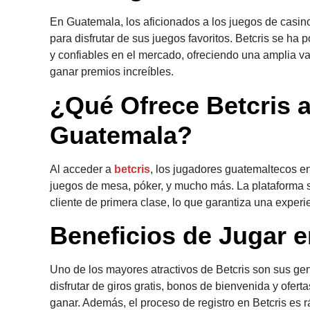
En Guatemala, los aficionados a los juegos de casi
para disfrutar de sus juegos favoritos. Betcris se h
y confiables en el mercado, ofreciendo una amplia 
ganar premios increíbles.
¿Qué Ofrece Betcris 
Guatemala?
Al acceder a
betcris
, los jugadores guatemaltecos e
juegos de mesa, póker, y mucho más. La plataforma se
cliente de primera clase, lo que garantiza una experie
Beneficios de Jugar e
Uno de los mayores atractivos de Betcris son sus g
disfrutar de giros gratis, bonos de bienvenida y ofe
ganar. Además, el proceso de registro en Betcris es r