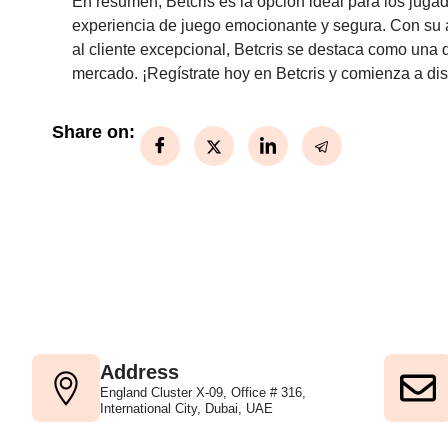
En resumen, Betcris es la opción ideal para los jug
experiencia de juego emocionante y segura. Con su 
al cliente excepcional, Betcris se destaca como una 
mercado. ¡Regístrate hoy en Betcris y comienza a disf
Share on:
Address
England Cluster X-09, Office # 316,
International City, Dubai, UAE