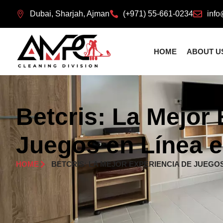
Dubai, Sharjah, Ajman
(+971) 55-661-0234
info
HOME
ABOUT U
Betcris: La Mejor
Juegos en Línea 
HOME
BETCRIS: LA MEJOR EXPERIENCIA DE JUEGO