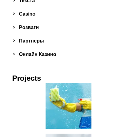
Текста
Сasino
Розваги
Партнеры
Онлайн Казино
Projects