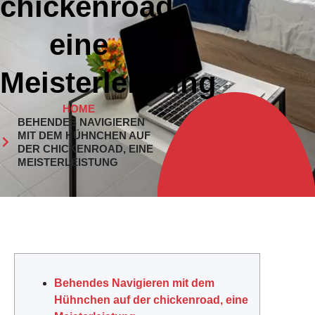
chickenroad,
eine
Meisterleistung
HOME
BEHENDES NAVIGIEREN
MIT DEM HÜHNCHEN AUF
DER CHICKENROAD, EINE
MEISTERLEISTUNG
Behendes Navigieren mit dem
Hühnchen auf der chickenroad, eine