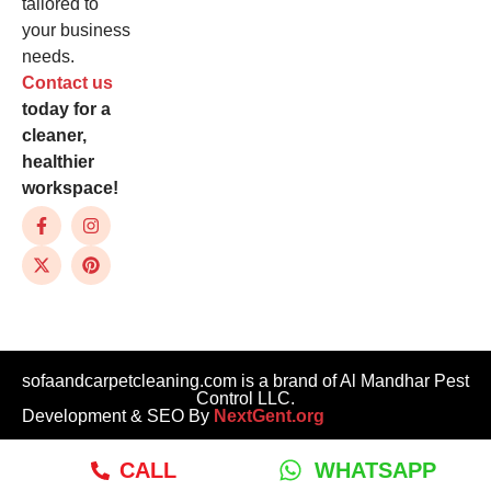
tailored to
your business
needs.
Contact us
today for a
cleaner,
healthier
workspace!
sofaandcarpetcleaning.com is a brand of Al Mandhar Pest
Control LLC.
Development & SEO By
NextGent.org
CALL
WHATSAPP