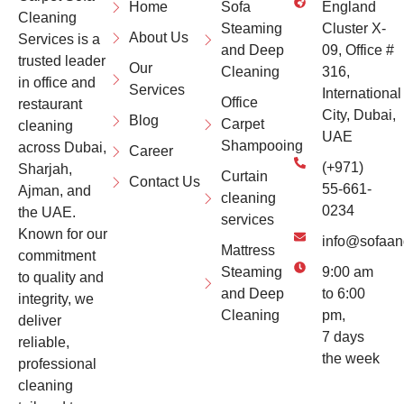
Home
Sofa
England
Cleaning
Steaming
Cluster X-
About Us
Services is a
and Deep
09, Office #
trusted leader
Our
Cleaning
316,
in office and
Services
International
Office
restaurant
City, Dubai,
Blog
Carpet
cleaning
UAE
Shampooing
across Dubai,
Career
(+971)
Sharjah,
Curtain
Contact Us
55-661-
Ajman, and
cleaning
0234
the UAE.
services
Known for our
info@sofaan
Mattress
commitment
Steaming
9:00 am
to quality and
and Deep
to 6:00
integrity, we
Cleaning
pm,
deliver
7 days
reliable,
the week
professional
cleaning