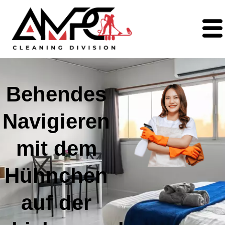
Behendes
Navigieren
mit dem
Hühnchen
auf der