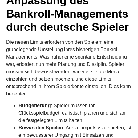
Anpassung des
Bankroll-Managements
durch deutsche Spieler
Die neuen Limits erfordern von den Spielern eine
grundlegende Umstellung ihres bisherigen Bankroll-
Managements. Was früher eine spontane Entscheidung
war, erfordert nun mehr Planung und Disziplin. Spieler
müssen sich bewusst werden, wie viel sie pro Monat
einzahlen und setzen möchten, und diese Limits
entsprechend in ihrem Spielerkonto einstellen. Dies kann
bedeuten:
Budgetierung:
Spieler müssen ihr
Glücksspielbudget realistisch planen und sich an
die festgelegten Limits halten.
Bewusstes Spielen:
Anstatt impulsiv zu spielen, ist
ein bewussterer Umgang mit Einsätzen und