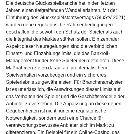
Die deutsche Glücksspielbranche hat in den letzten
Jahren einen tiefgreifenden Wandel erfahren. Mit der
Einführung des Glücksspielstaatsvertrags (GlüStV 2021)
wurden neue regulatorische Rahmenbedingungen
geschaffen, die sowohl den Schutz der Spieler als auch
die Integrität des Marktes stärken sollen. Ein zentraler
Aspekt dieser Neuregelungen sind die verbindlichen
Einsatz- und Einzahlungslimits, die das Bankroll-
Management für deutsche Spieler neu definieren. Diese
Maßnahmen zielen darauf ab, problematischem
Spielverhalten vorzubeugen und ein sichereres
Spielerlebnis zu gewährleisten. Für Branchenanalysten
ist es unerlässlich, die Auswirkungen dieser Limits auf
das Verhalten der Spieler und die Geschäftsmodelle der
Anbieter zu verstehen. Die Anpassung an diese neuen
Gegebenheiten ist nicht nur eine regulatorische
Notwendigkeit, sondern auch eine Chance für
verantwortungsbewusste Anbieter, sich im Markt zu
differenzieren. Ein Beispiel für ein Online-Casino, das