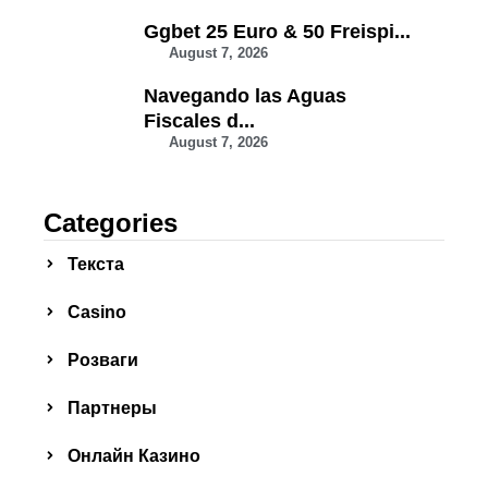
Ggbet 25 Euro & 50 Freispi...
August 7, 2026
Navegando las Aguas
Fiscales d...
August 7, 2026
Categories
Текста
Сasino
Розваги
Партнеры
Онлайн Казино