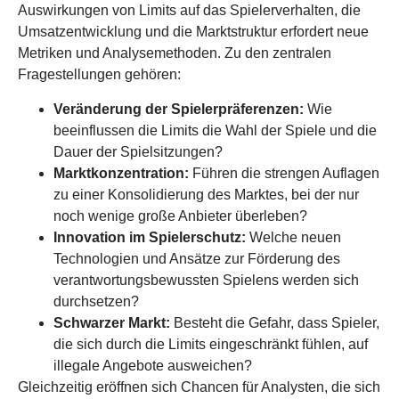
Auswirkungen von Limits auf das Spielerverhalten, die
Umsatzentwicklung und die Marktstruktur erfordert neue
Metriken und Analysemethoden. Zu den zentralen
Fragestellungen gehören:
Veränderung der Spielerpräferenzen:
Wie
beeinflussen die Limits die Wahl der Spiele und die
Dauer der Spielsitzungen?
Marktkonzentration:
Führen die strengen Auflagen
zu einer Konsolidierung des Marktes, bei der nur
noch wenige große Anbieter überleben?
Innovation im Spielerschutz:
Welche neuen
Technologien und Ansätze zur Förderung des
verantwortungsbewussten Spielens werden sich
durchsetzen?
Schwarzer Markt:
Besteht die Gefahr, dass Spieler,
die sich durch die Limits eingeschränkt fühlen, auf
illegale Angebote ausweichen?
Gleichzeitig eröffnen sich Chancen für Analysten, die sich