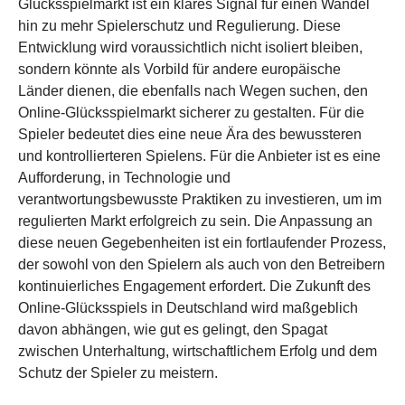
Glücksspielmarkt ist ein klares Signal für einen Wandel
hin zu mehr Spielerschutz und Regulierung. Diese
Entwicklung wird voraussichtlich nicht isoliert bleiben,
sondern könnte als Vorbild für andere europäische
Länder dienen, die ebenfalls nach Wegen suchen, den
Online-Glücksspielmarkt sicherer zu gestalten. Für die
Spieler bedeutet dies eine neue Ära des bewussteren
und kontrollierteren Spielens. Für die Anbieter ist es eine
Aufforderung, in Technologie und
verantwortungsbewusste Praktiken zu investieren, um im
regulierten Markt erfolgreich zu sein. Die Anpassung an
diese neuen Gegebenheiten ist ein fortlaufender Prozess,
der sowohl von den Spielern als auch von den Betreibern
kontinuierliches Engagement erfordert. Die Zukunft des
Online-Glücksspiels in Deutschland wird maßgeblich
davon abhängen, wie gut es gelingt, den Spagat
zwischen Unterhaltung, wirtschaftlichem Erfolg und dem
Schutz der Spieler zu meistern.