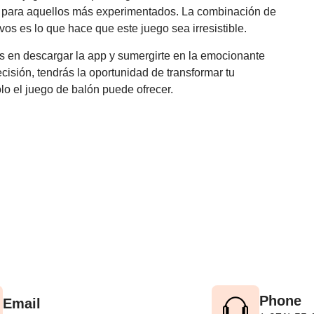
o para aquellos más experimentados. La combinación de
ivos es lo que hace que este juego sea irresistible.
des en descargar la app y sumergirte en la emocionante
cisión, tendrás la oportunidad de transformar tu
lo el juego de balón puede ofrecer.
Phone
Email