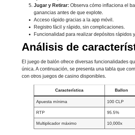
Jugar y Retirar:
Observa cómo inflaciona el bal
ganancias antes de que explote.
Acceso rápido gracias a la app móvil.
Registro fácil y rápido, sin complicaciones.
Funcionalidad para realizar depósitos rápidos 
Análisis de caracterís
El juego de balón ofrece diversas funcionalidades q
única. A continuación, se presenta una tabla que com
con otros juegos de casino disponibles.
Característica
Ballon
Apuesta mínima
100 CLP
RTP
95.5%
Multiplicador máximo
10,000x