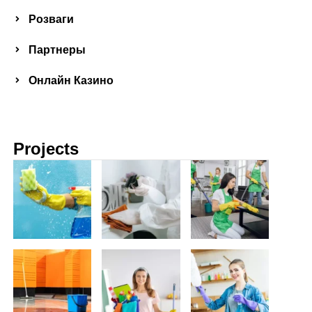
Розваги
Партнеры
Онлайн Казино
Projects