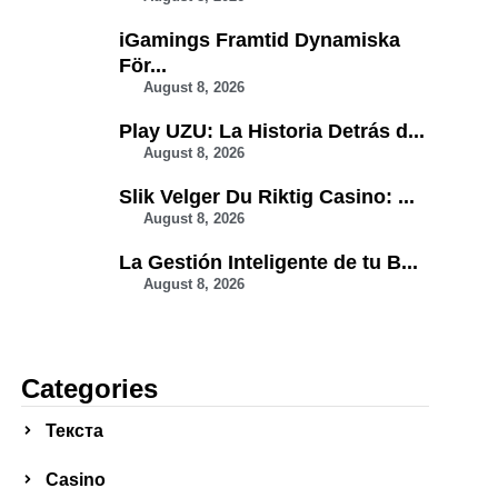
iGamings Framtid Dynamiska
För...
August 8, 2026
Play UZU: La Historia Detrás d...
August 8, 2026
Slik Velger Du Riktig Casino: ...
August 8, 2026
La Gestión Inteligente de tu B...
August 8, 2026
Categories
Текста
Сasino