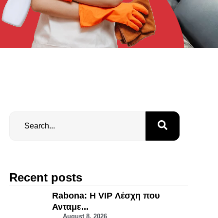
Recent posts
Rabona: Η VIP Λέσχη που
Ανταμε...
August 8, 2026