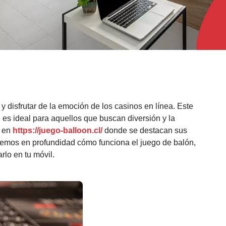
y disfrutar de la emoción de los casinos en línea. Este
es ideal para aquellos que buscan diversión y la
r en
https://juego-balloon.cl/
donde se destacan sus
raremos en profundidad cómo funciona el juego de balón,
rlo en tu móvil.