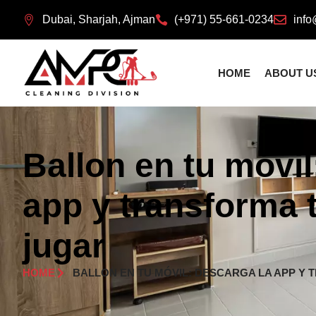
Dubai, Sharjah, Ajman
(+971) 55-661-0234
info
HOME
ABOUT U
Ballon en tu móvil
app y transforma 
jugar
HOME
BALLON EN TU MÓVIL: DESCARGA LA APP Y