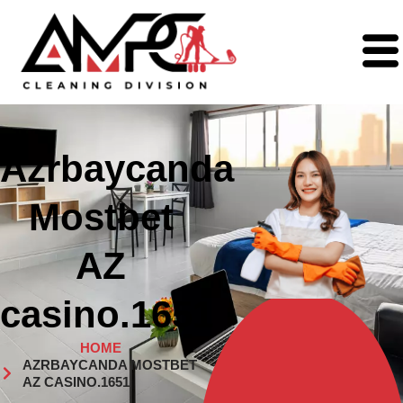
Azrbaycanda
Mostbet
AZ
casino.1651
HOME
AZRBAYCANDA MOSTBET
AZ CASINO.1651