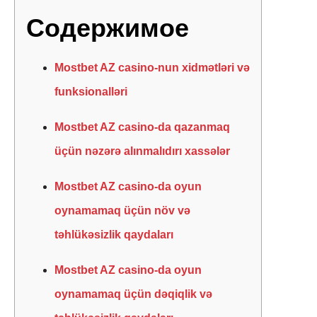
Содержимое
Mostbet AZ casino-nun xidmətləri və
funksionalləri
Mostbet AZ casino-da qazanmaq
üçün nəzərə alınmalıdırı xassələr
Mostbet AZ casino-da oyun
oynamamaq üçün növ və
təhlükəsizlik qaydaları
Mostbet AZ casino-da oyun
oynamamaq üçün dəqiqlik və