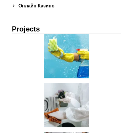
Онлайн Казино
Projects