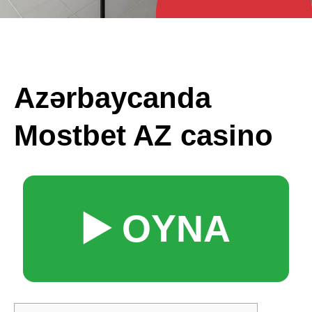
Azərbaycanda
Mostbet AZ casino
▶️ OYNA