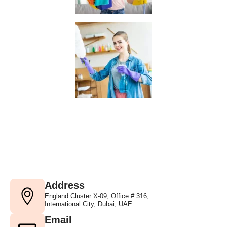
Address
England Cluster X-09, Office # 316,
International City, Dubai, UAE
Email