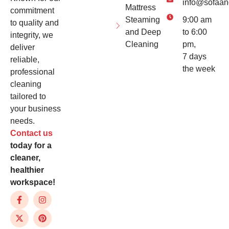
info@sofaan
Mattress
commitment
Steaming
9:00 am
to quality and
and Deep
to 6:00
integrity, we
Cleaning
pm,
deliver
7 days
reliable,
the week
professional
cleaning
tailored to
your business
needs.
Contact us
today for a
cleaner,
healthier
workspace!