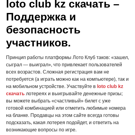
loto club kz скачать –
Поддержка и
безопасность
участников.
Принцип работы платформы Лото Клуб таков: «зашел,
сыграл — выиграл», что привлекает пользователей
всех возрастов. Сложная регистрация вам не
потребуется (а играть можно как на компьютере), так и
на мобильном устройстве. Участвуйте в
loto club kz
скачать
лотереях и выигрывайте денежные призы;
вы можете выбрать «счастливый» билет с уже
готовой комбинацией или отметить любимые номера
на бланке. Продавцы на этом сайте всегда готовы
подсказать, какая лотерея подойдет, и ответить на
возникающие вопросы по игре.