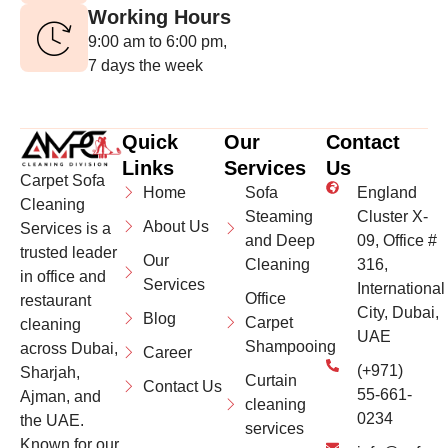
Working Hours
9:00 am to 6:00 pm,
7 days the week
Quick
Our
Contact
Links
Services
Us
Carpet Sofa
Home
Sofa
England
Cleaning
Steaming
Cluster X-
About Us
Services is a
and Deep
09, Office #
trusted leader
Our
Cleaning
316,
in office and
Services
International
Office
restaurant
City, Dubai,
Blog
Carpet
cleaning
UAE
Shampooing
across Dubai,
Career
(+971)
Sharjah,
Curtain
Contact Us
55-661-
Ajman, and
cleaning
0234
the UAE.
services
Known for our