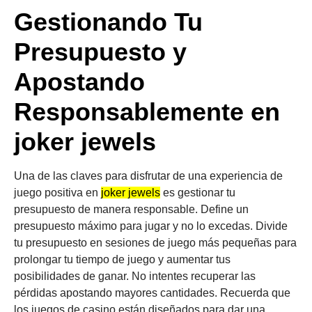
Gestionando Tu
Presupuesto y
Apostando
Responsablemente en
joker jewels
Una de las claves para disfrutar de una experiencia de
juego positiva en
joker jewels
es gestionar tu
presupuesto de manera responsable. Define un
presupuesto máximo para jugar y no lo excedas. Divide
tu presupuesto en sesiones de juego más pequeñas para
prolongar tu tiempo de juego y aumentar tus
posibilidades de ganar. No intentes recuperar las
pérdidas apostando mayores cantidades. Recuerda que
los juegos de casino están diseñados para dar una