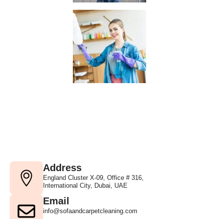
Address
England Cluster X-09, Office # 316,
International City, Dubai, UAE
Email
info@sofaandcarpetcleaning.com