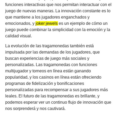
funciones interactivas que nos permitan interactuar con el
juego de nuevas maneras. La innovación constante es lo
que mantiene a los jugadores enganchados y
emocionados, y
joker jewels
es un ejemplo de cómo un
juego puede combinar la simplicidad con la emoción y la
calidad visual.
La evolución de las tragamonedas también está
impulsada por las demandas de los jugadores, que
buscan experiencias de juego más sociales y
personalizadas. Las tragamonedas con funciones
multijugador y torneos en línea están ganando
popularidad, y los casinos en línea están ofreciendo
programas de fidelización y bonificaciones
personalizadas para recompensar a sus jugadores más
leales. El futuro de las tragamonedas es brillante, y
podemos esperar ver un continuo flujo de innovación que
nos sorprenderá y nos cautivará.