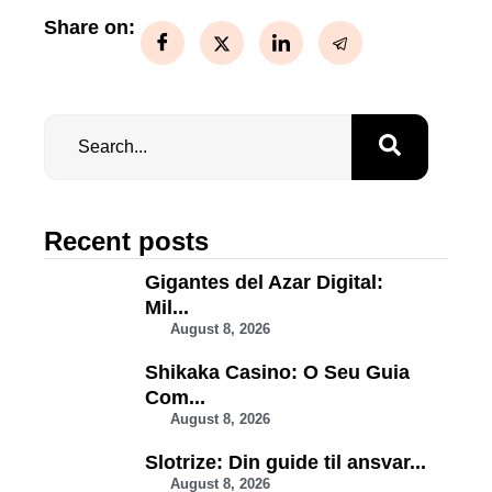
Share on:
Recent posts
Gigantes del Azar Digital:
Mil...
August 8, 2026
Shikaka Casino: O Seu Guia
Com...
August 8, 2026
Slotrize: Din guide til ansvar...
August 8, 2026