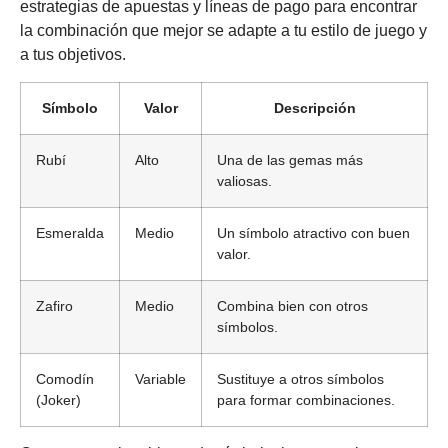
estrategias de apuestas y líneas de pago para encontrar
la combinación que mejor se adapte a tu estilo de juego y
a tus objetivos.
Símbolo
Valor
Descripción
Rubí
Alto
Una de las gemas más
valiosas.
Esmeralda
Medio
Un símbolo atractivo con buen
valor.
Zafiro
Medio
Combina bien con otros
símbolos.
Comodín
Variable
Sustituye a otros símbolos
(Joker)
para formar combinaciones.