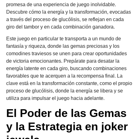
promesa de una experiencia de juego inolvidable.
Descubre cómo la energía y la transformación, evocadas
a través del proceso de glucólisis, se reflejan en cada
giro del tambor y en cada combinación ganadora.
Este juego en particular te transporta a un mundo de
fantasía y riqueza, donde las gemas preciosas y los
comodines traviesos se unen para crear oportunidades
de victoria emocionantes. Prepárate para desatar la
energía latente en cada giro, buscando combinaciones
favorables que te acerquen a la recompensa final. La
clave está en la transformación constante, como el propio
proceso de glucólisis, donde la energía se libera y se
utiliza para impulsar el juego hacia adelante.
El Poder de las Gemas
y la Estrategia en joker