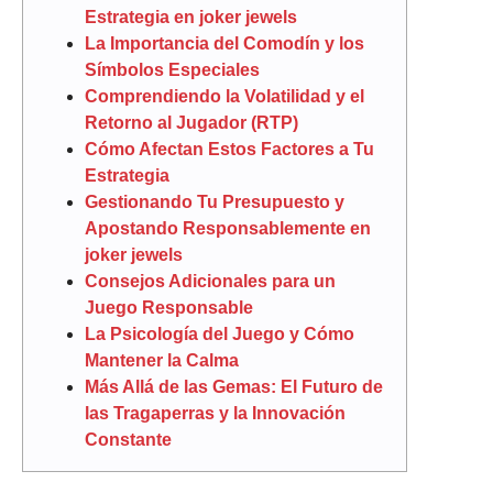
Estrategia en joker jewels
La Importancia del Comodín y los
Símbolos Especiales
Comprendiendo la Volatilidad y el
Retorno al Jugador (RTP)
Cómo Afectan Estos Factores a Tu
Estrategia
Gestionando Tu Presupuesto y
Apostando Responsablemente en
joker jewels
Consejos Adicionales para un
Juego Responsable
La Psicología del Juego y Cómo
Mantener la Calma
Más Allá de las Gemas: El Futuro de
las Tragaperras y la Innovación
Constante