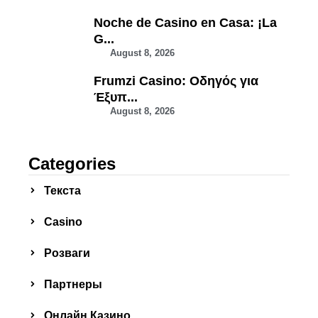
Noche de Casino en Casa: ¡La
G...
August 8, 2026
Frumzi Casino: Οδηγός για
Έξυπ...
August 8, 2026
Categories
Текста
Сasino
Розваги
Партнеры
Онлайн Казино