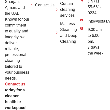
(+971)
Sharjah,
Curtain
Contact Us
55-661-
Ajman, and
cleaning
0234
the UAE.
services
Known for our
info@sofaan
Mattress
commitment
Steaming
9:00 am
to quality and
and Deep
to 6:00
integrity, we
Cleaning
pm,
deliver
7 days
reliable,
the week
professional
cleaning
tailored to
your business
needs.
Contact us
today for a
cleaner,
healthier
workspace!