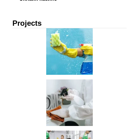
Projects