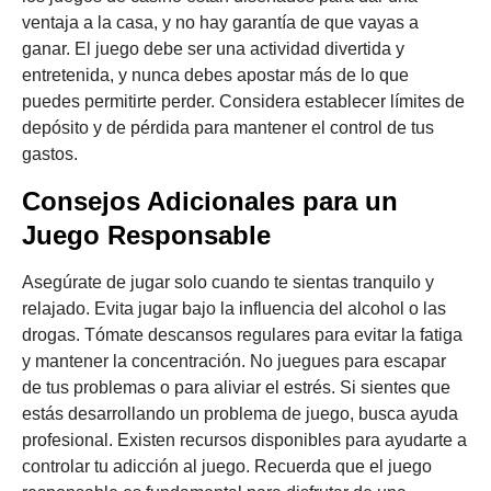
ventaja a la casa, y no hay garantía de que vayas a
ganar. El juego debe ser una actividad divertida y
entretenida, y nunca debes apostar más de lo que
puedes permitirte perder. Considera establecer límites de
depósito y de pérdida para mantener el control de tus
gastos.
Consejos Adicionales para un
Juego Responsable
Asegúrate de jugar solo cuando te sientas tranquilo y
relajado. Evita jugar bajo la influencia del alcohol o las
drogas. Tómate descansos regulares para evitar la fatiga
y mantener la concentración. No juegues para escapar
de tus problemas o para aliviar el estrés. Si sientes que
estás desarrollando un problema de juego, busca ayuda
profesional. Existen recursos disponibles para ayudarte a
controlar tu adicción al juego. Recuerda que el juego