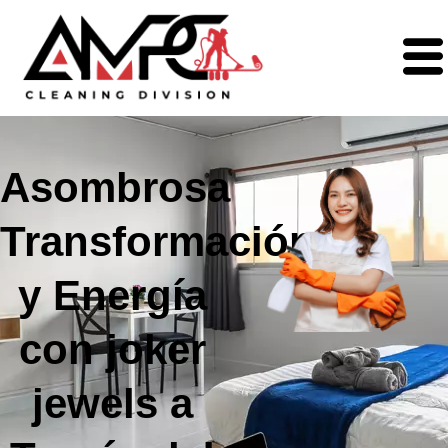
Asombrosa
Transformación
y Energía
con joker
jewels a