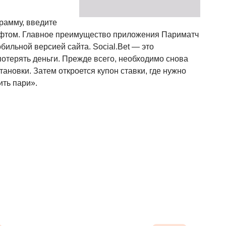
рамму, введите
софтом. Главное преимущество приложения Париматч
бильной версией сайта. Social.Bet — это
потерять деньги. Прежде всего, необходимо снова
тановки. Затем откроется купон ставки, где нужно
ить пари».