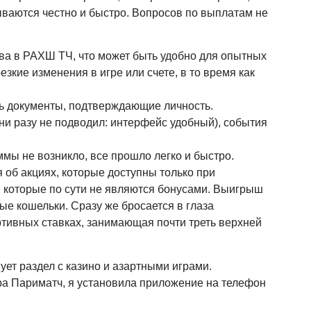
ываются честно и быстро. Вопросов по выплатам не
ва в РАХШ ТЧ, что может быть удобно для опытных
зкие изменения в игре или счете, в то время как
ть документы, подтверждающие личность.
и разу не подводил: интерфейс удобный), события
ммы не возникло, все прошло легко и быстро.
об акциях, которые доступны только при
, которые по сути не являются бонусами. Выигрыш
ые кошельки. Сразу же бросается в глаза
ртивных ставках, занимающая почти треть верхней
ует раздел с казино и азартными играми.
ра Париматч, я установила приложение на телефон