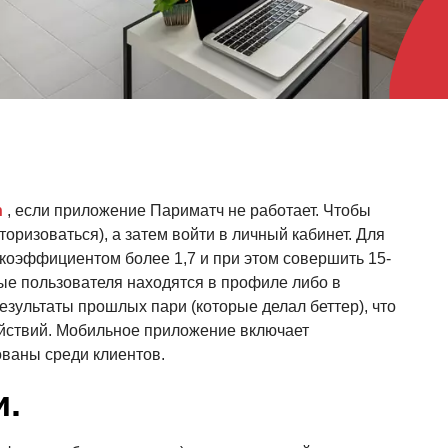
h
, если приложение Париматч не работает. Чтобы
оризоваться), а затем войти в личный кабинет. Для
с коэффициентом более 1,7 и при этом совершить 15-
ые пользователя находятся в профиле либо в
езультаты прошлых пари (которые делал беттер), что
йствий. Мобильное приложение включает
ваны среди клиентов.
и.